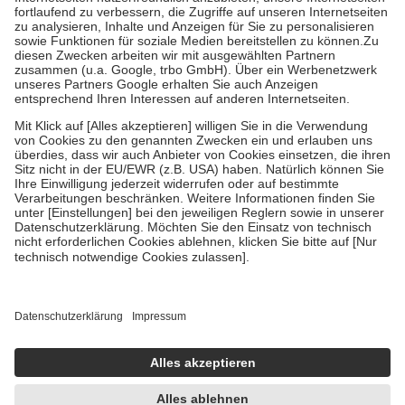
Diese Regeln gelten grundsätzlich auch für Online-Apotheken.
Bei Heilmitteln und häuslicher Krankenpflege beträgt die
Zuzahlung zehn Prozent der Kosten sowie zehn Euro je
Verordnung.
Um das Engagement der Versicherten für ihre eigene Gesundheit zu
stärken und die besondere Stellung der Familie zu unterstützen,
fallen
keine Zuzahlungen
an bei:
• Kindern und Jugendlichen bis zum vollendeten 18. Lebensjahr
mit Ausnahme der Fahrkosten
• Untersuchungen zur Vorsorge und Früherkennung, die von der
GKV getragen werden
• empfohlenen Schutzimpfungen
• Harn- und Blutteststreifen
Wir nutzen Trusted Shops als unabhängigen Dienstleister für die
Einholung von Bewertungen. Trusted Shops hat Maßnahmen
getroffen, um sicherzustellen, dass es sich um echte Bewertungen
handelt. Mehr Informationen findest du hier:
https://help.etrusted.com/hc/de/articles/4419944605341
Einige Bilder und Inhalte wurden unter Zuhilfenahme künstlicher
Intelligenz erstellt.