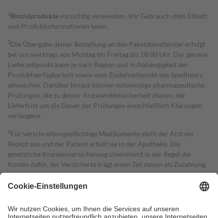
2
Biozidprodukte
vorsichtig verwenden. Vor Gebrauch stets Etikett
und Produktinformationen lesen.
3
Die Übergabe deiner Bestellung an den Paketdienstleister erfolgt
bei uns werktags von Montag bis Freitag bis 18:00 Uhr. Der genaue
Lieferzeitpunkt kann je nach Region und in Abhängigkeit der
Produktverfügbarkeit sowie vom Zustellzeitpunkt des Spediteurs
abweichen. Darüber hinaus können notwendige pharmazeutische
Prüfungen, die zu deiner Arzneimittelsicherheit dienen, die
Lieferfrist um die Dauer der Prüfungen einschließlich Klärungen
verlängern.
4
Für verschreibungspflichtige Medikamente stellt der Arzt ein
Rezept aus und der Patient erhält sie in der Apotheke. Die
gesetzliche Krankenversicherung übernimmt in der Regel die
Kosten dafür, der Versicherte trägt einen Teil davon als Zuzahlung
mit.
Grundsätzlich leisten Mitglieder Zuzahlungen in Höhe von zehn
Prozent des Abgabepreises,
mindestens
jedoch
fünf Euro
und
höchstens zehn Euro.
Es sind jedoch nie mehr als die tatsächlichen
Kosten der Leistung zu entrichten.