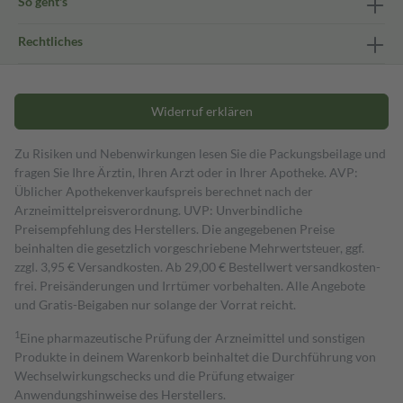
So geht's
Rechtliches
Widerruf erklären
Zu Risiken und Nebenwirkungen lesen Sie die Packungsbeilage und
fragen Sie Ihre Ärztin, Ihren Arzt oder in Ihrer Apotheke. AVP:
Üblicher Apothekenverkaufspreis berechnet nach der
Arzneimittelpreisverordnung. UVP: Unverbindliche
Preisempfehlung des Herstellers. Die angegebenen Preise
beinhalten die gesetzlich vorgeschriebene Mehrwertsteuer, ggf.
zzgl. 3,95 € Versandkosten. Ab 29,00 € Bestell­wert versand­kosten­
frei. Preisänderungen und Irrtümer vorbehalten. Alle Angebote
und Gratis-Beigaben nur solange der Vorrat reicht.
1
Eine pharmazeutische Prüfung der Arzneimittel und sonstigen
Produkte in deinem Warenkorb beinhaltet die Durchführung von
Wechselwirkungschecks und die Prüfung etwaiger
Anwendungshinweise des Herstellers.