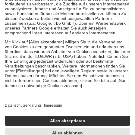
Diese Regeln gelten grundsätzlich auch für Online-Apotheken.
Bei Heilmitteln und häuslicher Krankenpflege beträgt die
Zuzahlung zehn Prozent der Kosten sowie zehn Euro je
Verordnung.
Um das Engagement der Versicherten für ihre eigene Gesundheit zu
stärken und die besondere Stellung der Familie zu unterstützen,
fallen
keine Zuzahlungen
an bei:
• Kindern und Jugendlichen bis zum vollendeten 18. Lebensjahr
mit Ausnahme der Fahrkosten
• Untersuchungen zur Vorsorge und Früherkennung, die von der
GKV getragen werden
• empfohlenen Schutzimpfungen
• Harn- und Blutteststreifen
Wir nutzen Trusted Shops als unabhängigen Dienstleister für die
Einholung von Bewertungen. Trusted Shops hat Maßnahmen
getroffen, um sicherzustellen, dass es sich um echte Bewertungen
handelt. Mehr Informationen findest du hier:
https://help.etrusted.com/hc/de/articles/4419944605341
Einige Bilder und Inhalte wurden unter Zuhilfenahme künstlicher
Intelligenz erstellt.