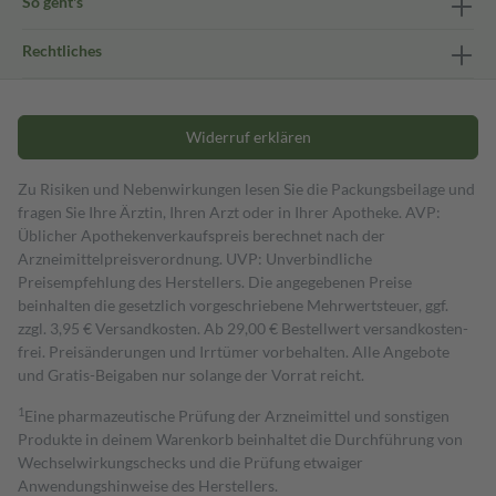
So geht's
Rechtliches
Widerruf erklären
Zu Risiken und Nebenwirkungen lesen Sie die Packungsbeilage und
fragen Sie Ihre Ärztin, Ihren Arzt oder in Ihrer Apotheke. AVP:
Üblicher Apothekenverkaufspreis berechnet nach der
Arzneimittelpreisverordnung. UVP: Unverbindliche
Preisempfehlung des Herstellers. Die angegebenen Preise
beinhalten die gesetzlich vorgeschriebene Mehrwertsteuer, ggf.
zzgl. 3,95 € Versandkosten. Ab 29,00 € Bestell­wert versand­kosten­
frei. Preisänderungen und Irrtümer vorbehalten. Alle Angebote
und Gratis-Beigaben nur solange der Vorrat reicht.
1
Eine pharmazeutische Prüfung der Arzneimittel und sonstigen
Produkte in deinem Warenkorb beinhaltet die Durchführung von
Wechselwirkungschecks und die Prüfung etwaiger
Anwendungshinweise des Herstellers.