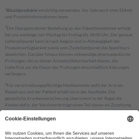
2
Biozidprodukte
vorsichtig verwenden. Vor Gebrauch stets Etikett
und Produktinformationen lesen.
3
Die Übergabe deiner Bestellung an den Paketdienstleister erfolgt
bei uns werktags von Montag bis Freitag bis 18:00 Uhr. Der genaue
Lieferzeitpunkt kann je nach Region und in Abhängigkeit der
Produktverfügbarkeit sowie vom Zustellzeitpunkt des Spediteurs
abweichen. Darüber hinaus können notwendige pharmazeutische
Prüfungen, die zu deiner Arzneimittelsicherheit dienen, die
Lieferfrist um die Dauer der Prüfungen einschließlich Klärungen
verlängern.
4
Für verschreibungspflichtige Medikamente stellt der Arzt ein
Rezept aus und der Patient erhält sie in der Apotheke. Die
gesetzliche Krankenversicherung übernimmt in der Regel die
Kosten dafür, der Versicherte trägt einen Teil davon als Zuzahlung
mit.
Grundsätzlich leisten Mitglieder Zuzahlungen in Höhe von zehn
Prozent des Abgabepreises,
mindestens
jedoch
fünf Euro
und
höchstens zehn Euro.
Es sind jedoch nie mehr als die tatsächlichen
Kosten der Leistung zu entrichten.