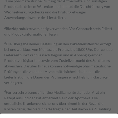
Eine pharmazeutische Prüfung der Arzneimittel und sonstigen
Produkte in deinem Warenkorb beinhaltet die Durchführung von
Wechselwirkungschecks und die Prüfung etwaiger
Anwendungshinweise des Herstellers.
2
Biozidprodukte
vorsichtig verwenden. Vor Gebrauch stets Etikett
und Produktinformationen lesen.
3
Die Übergabe deiner Bestellung an den Paketdienstleister erfolgt
bei uns werktags von Montag bis Freitag bis 18:00 Uhr. Der genaue
Lieferzeitpunkt kann je nach Region und in Abhängigkeit der
Produktverfügbarkeit sowie vom Zustellzeitpunkt des Spediteurs
abweichen. Darüber hinaus können notwendige pharmazeutische
Prüfungen, die zu deiner Arzneimittelsicherheit dienen, die
Lieferfrist um die Dauer der Prüfungen einschließlich Klärungen
verlängern.
4
Für verschreibungspflichtige Medikamente stellt der Arzt ein
Rezept aus und der Patient erhält sie in der Apotheke. Die
gesetzliche Krankenversicherung übernimmt in der Regel die
Kosten dafür, der Versicherte trägt einen Teil davon als Zuzahlung
mit.