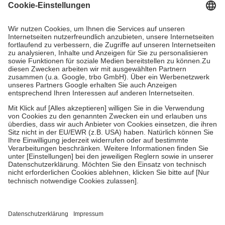
Grundsätzlich leisten Mitglieder Zuzahlungen in Höhe von zehn
Prozent des Abgabepreises,
mindestens
jedoch
fünf Euro
und
höchstens zehn Euro.
Es sind jedoch nie mehr als die tatsächlichen
Kosten der Leistung zu entrichten.
Diese Regeln gelten grundsätzlich auch für Online-Apotheken.
Bei Heilmitteln und häuslicher Krankenpflege beträgt die
Zuzahlung zehn Prozent der Kosten sowie zehn Euro je
Verordnung.
Um das Engagement der Versicherten für ihre eigene Gesundheit zu
stärken und die besondere Stellung der Familie zu unterstützen,
fallen
keine Zuzahlungen
an bei:
• Kindern und Jugendlichen bis zum vollendeten 18. Lebensjahr
mit Ausnahme der Fahrkosten
• Untersuchungen zur Vorsorge und Früherkennung, die von der
GKV getragen werden
• empfohlenen Schutzimpfungen
• Harn- und Blutteststreifen
Wir nutzen Trusted Shops als unabhängigen Dienstleister für die
Einholung von Bewertungen. Trusted Shops hat Maßnahmen
getroffen, um sicherzustellen, dass es sich um echte Bewertungen
handelt. Mehr Informationen findest du hier: