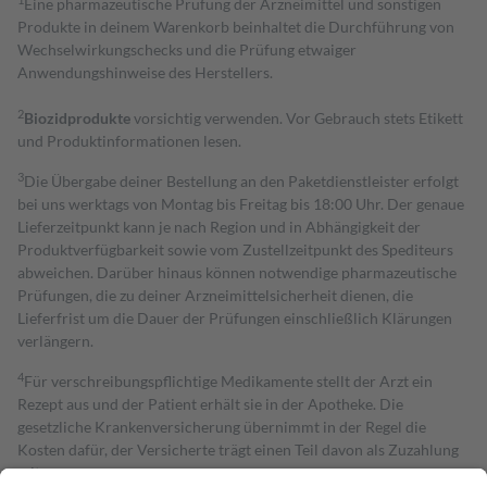
Eine pharmazeutische Prüfung der Arzneimittel und sonstigen
Produkte in deinem Warenkorb beinhaltet die Durchführung von
Wechselwirkungschecks und die Prüfung etwaiger
Anwendungshinweise des Herstellers.
2
Biozidprodukte
vorsichtig verwenden. Vor Gebrauch stets Etikett
und Produktinformationen lesen.
3
Die Übergabe deiner Bestellung an den Paketdienstleister erfolgt
bei uns werktags von Montag bis Freitag bis 18:00 Uhr. Der genaue
Lieferzeitpunkt kann je nach Region und in Abhängigkeit der
Produktverfügbarkeit sowie vom Zustellzeitpunkt des Spediteurs
abweichen. Darüber hinaus können notwendige pharmazeutische
Prüfungen, die zu deiner Arzneimittelsicherheit dienen, die
Lieferfrist um die Dauer der Prüfungen einschließlich Klärungen
verlängern.
4
Für verschreibungspflichtige Medikamente stellt der Arzt ein
Rezept aus und der Patient erhält sie in der Apotheke. Die
gesetzliche Krankenversicherung übernimmt in der Regel die
Kosten dafür, der Versicherte trägt einen Teil davon als Zuzahlung
mit.