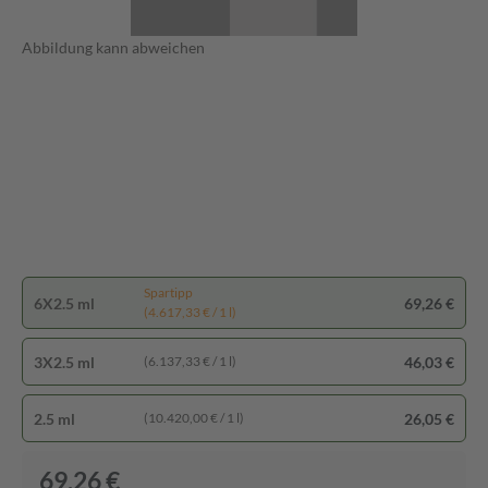
Abbildung kann abweichen
Spartipp
6X2.5 ml
69,26 €
(4.617,33 € / 1 l)
3X2.5 ml
46,03 €
(6.137,33 € / 1 l)
2.5 ml
26,05 €
(10.420,00 € / 1 l)
69,26 €