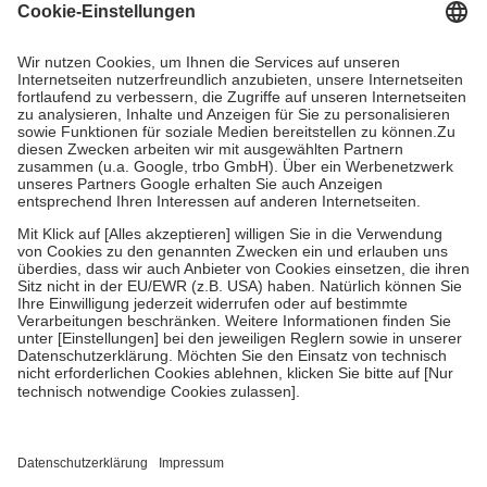
Grundsätzlich leisten Mitglieder Zuzahlungen in Höhe von zehn
Prozent des Abgabepreises,
mindestens
jedoch
fünf Euro
und
höchstens zehn Euro.
Es sind jedoch nie mehr als die tatsächlichen
Kosten der Leistung zu entrichten.
Diese Regeln gelten grundsätzlich auch für Online-Apotheken.
Bei Heilmitteln und häuslicher Krankenpflege beträgt die
Zuzahlung zehn Prozent der Kosten sowie zehn Euro je
Verordnung.
Um das Engagement der Versicherten für ihre eigene Gesundheit zu
stärken und die besondere Stellung der Familie zu unterstützen,
fallen
keine Zuzahlungen
an bei:
• Kindern und Jugendlichen bis zum vollendeten 18. Lebensjahr
mit Ausnahme der Fahrkosten
• Untersuchungen zur Vorsorge und Früherkennung, die von der
GKV getragen werden
• empfohlenen Schutzimpfungen
• Harn- und Blutteststreifen
Wir nutzen Trusted Shops als unabhängigen Dienstleister für die
Einholung von Bewertungen. Trusted Shops hat Maßnahmen
getroffen, um sicherzustellen, dass es sich um echte Bewertungen
handelt. Mehr Informationen findest du hier: