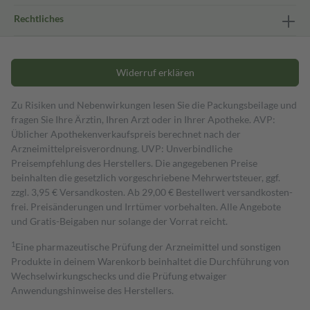
Rechtliches
Widerruf erklären
Zu Risiken und Nebenwirkungen lesen Sie die Packungsbeilage und
fragen Sie Ihre Ärztin, Ihren Arzt oder in Ihrer Apotheke. AVP:
Üblicher Apothekenverkaufspreis berechnet nach der
Arzneimittelpreisverordnung. UVP: Unverbindliche
Preisempfehlung des Herstellers. Die angegebenen Preise
beinhalten die gesetzlich vorgeschriebene Mehrwertsteuer, ggf.
zzgl. 3,95 € Versandkosten. Ab 29,00 € Bestell­wert versand­kosten­
frei. Preisänderungen und Irrtümer vorbehalten. Alle Angebote
und Gratis-Beigaben nur solange der Vorrat reicht.
1
Eine pharmazeutische Prüfung der Arzneimittel und sonstigen
Produkte in deinem Warenkorb beinhaltet die Durchführung von
Wechselwirkungschecks und die Prüfung etwaiger
Anwendungshinweise des Herstellers.