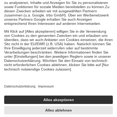
Bei Heilmitteln und häuslicher Krankenpflege beträgt die
Zuzahlung zehn Prozent der Kosten sowie zehn Euro je
Verordnung.
Um das Engagement der Versicherten für ihre eigene Gesundheit zu
stärken und die besondere Stellung der Familie zu unterstützen,
fallen
keine Zuzahlungen
an bei:
• Kindern und Jugendlichen bis zum vollendeten 18. Lebensjahr
mit Ausnahme der Fahrkosten
• Untersuchungen zur Vorsorge und Früherkennung, die von der
GKV getragen werden
• empfohlenen Schutzimpfungen
• Harn- und Blutteststreifen
Wir nutzen Trusted Shops als unabhängigen Dienstleister für die
Einholung von Bewertungen. Trusted Shops hat Maßnahmen
getroffen, um sicherzustellen, dass es sich um echte Bewertungen
handelt. Mehr Informationen findest du hier:
https://help.etrusted.com/hc/de/articles/4419944605341
Einige Bilder und Inhalte wurden unter Zuhilfenahme künstlicher
Intelligenz erstellt.