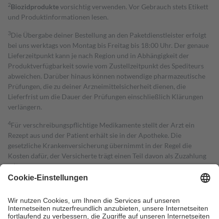
2
Biozidprodukte
vorsichtig verwenden. Vor Gebrauch stets Etikett
und Produktinformationen lesen.
3
Die Übergabe deiner Bestellung an den Paketdienstleister erfolgt
bei uns werktags von Montag bis Freitag bis 18:00 Uhr. Der genaue
Lieferzeitpunkt kann je nach Region und in Abhängigkeit der
Produktverfügbarkeit sowie vom Zustellzeitpunkt des Spediteurs
abweichen. Darüber hinaus können notwendige pharmazeutische
Prüfungen, die zu deiner Arzneimittelsicherheit dienen, die
Lieferfrist um die Dauer der Prüfungen einschließlich Klärungen
verlängern.
4
Für verschreibungspflichtige Medikamente stellt der Arzt ein
Rezept aus und der Patient erhält sie in der Apotheke. Die
gesetzliche Krankenversicherung übernimmt in der Regel die
Kosten dafür, der Versicherte trägt einen Teil davon als Zuzahlung
mit.
Grundsätzlich leisten Mitglieder Zuzahlungen in Höhe von zehn
Prozent des Abgabepreises,
mindestens
jedoch
fünf Euro
und
höchstens zehn Euro.
Es sind jedoch nie mehr als die tatsächlichen
Kosten der Leistung zu entrichten.
Diese Regeln gelten grundsätzlich auch für Online-Apotheken.