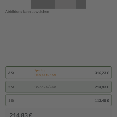
Abbildung kann abweichen
Spartipp
3 St
316,23 €
(105,41 € / 1 St)
2 St
214,83 €
(107,42 € / 1 St)
1 St
113,48 €
214,83 €