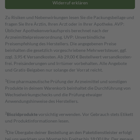
Widerruf erklären
Zu Risiken und Nebenwirkungen lesen Sie die Packungsbeilage und
fragen Sie Ihre Ärztin, Ihren Arzt oder in Ihrer Apotheke. AVP:
Üblicher Apothekenverkaufspreis berechnet nach der
Arzneimittelpreisverordnung. UVP: Unverbindliche
Preisempfehlung des Herstellers. Die angegebenen Preise
beinhalten die gesetzlich vorgeschriebene Mehrwertsteuer, ggf.
zzgl. 3,95 € Versandkosten. Ab 29,00 € Bestell­wert versand­kosten­
frei. Preisänderungen und Irrtümer vorbehalten. Alle Angebote
und Gratis-Beigaben nur solange der Vorrat reicht.
1
Eine pharmazeutische Prüfung der Arzneimittel und sonstigen
Produkte in deinem Warenkorb beinhaltet die Durchführung von
Wechselwirkungschecks und die Prüfung etwaiger
Anwendungshinweise des Herstellers.
2
Biozidprodukte
vorsichtig verwenden. Vor Gebrauch stets Etikett
und Produktinformationen lesen.
3
Die Übergabe deiner Bestellung an den Paketdienstleister erfolgt
bei uns werktags von Montag bis Freitag bis 18:00 Uhr. Der genaue