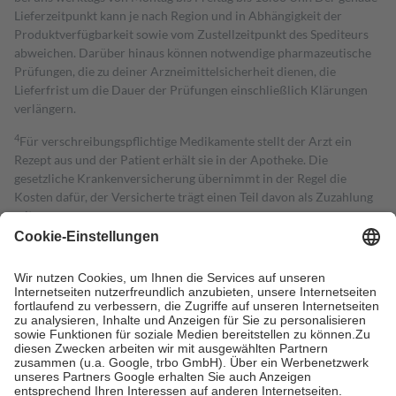
Lieferzeitpunkt kann je nach Region und in Abhängigkeit der
Produktverfügbarkeit sowie vom Zustellzeitpunkt des Spediteurs
abweichen. Darüber hinaus können notwendige pharmazeutische
Prüfungen, die zu deiner Arzneimittelsicherheit dienen, die
Lieferfrist um die Dauer der Prüfungen einschließlich Klärungen
verlängern.
4
Für verschreibungspflichtige Medikamente stellt der Arzt ein
Rezept aus und der Patient erhält sie in der Apotheke. Die
gesetzliche Krankenversicherung übernimmt in der Regel die
Kosten dafür, der Versicherte trägt einen Teil davon als Zuzahlung
mit.
Grundsätzlich leisten Mitglieder Zuzahlungen in Höhe von zehn
Prozent des Abgabepreises,
mindestens
jedoch
fünf Euro
und
höchstens zehn Euro.
Es sind jedoch nie mehr als die tatsächlichen
Kosten der Leistung zu entrichten.
Diese Regeln gelten grundsätzlich auch für Online-Apotheken.
Bei Heilmitteln und häuslicher Krankenpflege beträgt die
Zuzahlung zehn Prozent der Kosten sowie zehn Euro je
Verordnung.
Um das Engagement der Versicherten für ihre eigene Gesundheit zu