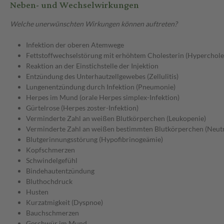
Neben- und Wechselwirkungen
Welche unerwünschten Wirkungen können auftreten?
Infektion der oberen Atemwege
Fettstoffwechselstörung mit erhöhtem Cholesterin (Hyperchole
Reaktion an der Einstichstelle der Injektion
Entzündung des Unterhautzellgewebes (Zellulitis)
Lungenentzündung durch Infektion (Pneumonie)
Herpes im Mund (orale Herpes simplex-Infektion)
Gürtelrose (Herpes zoster-Infektion)
Verminderte Zahl an weißen Blutkörperchen (Leukopenie)
Verminderte Zahl an weißen bestimmten Blutkörperchen (Neut
Blutgerinnungsstörung (Hypofibrinogeämie)
Kopfschmerzen
Schwindelgefühl
Bindehautentzündung
Bluthochdruck
Husten
Kurzatmigkeit (Dyspnoe)
Bauchschmerzen
Geschwür im Mund