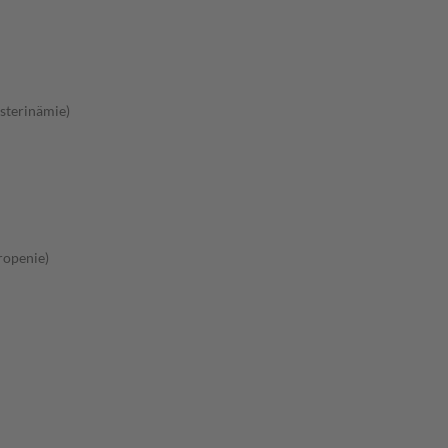
sterinämie)
ropenie)