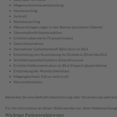
Magenschleimhautentzündung
Hautausschlag
Juckreiz
Nesselausschlag
Wassereinlagerungen in den Beinen (periphere Ödeme)
Überempfindlichkeitsreaktion
Erhöhte Leberwerte (Transaminasen)
Gewichtszunahme
Vermehrter Gallenfarbstoff (Bilirubin) im Blut
Entzündung von Ausstülpung im Dickdarm (Divertikulitis)
Schilddrüsenunterfunktion (Hypothyreose)
Erhöhte Fettkonzentration im Blut (Hypertriglyzeridämie)
Entzündung der Mundschleimhaut
Magengeschwür (Ulcus ventriculi)
Nierensteinleiden
Bemerken Sie eine Befindlichkeitsstörung oder Veränderung während 
Für die Information an dieser Stelle werden vor allem Nebenwirkunge
Wichtige Patientenhinweise