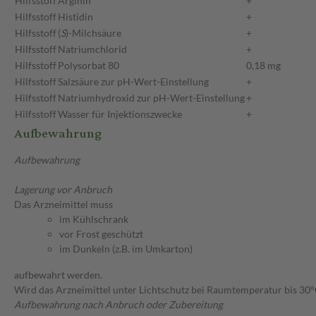
Hilfsstoff
Arginin
+
Hilfsstoff
Histidin
+
Hilfsstoff
(
S
)-Milchsäure
+
Hilfsstoff
Natriumchlorid
+
Hilfsstoff
Polysorbat 80
0,18 mg
Hilfsstoff
Salzsäure zur pH-Wert-Einstellung
+
Hilfsstoff
Natriumhydroxid zur pH-Wert-Einstellung
+
Hilfsstoff
Wasser für Injektionszwecke
+
Aufbewahrung
Aufbewahrung
Lagerung vor Anbruch
Das Arzneimittel muss
im Kühlschrank
vor Frost geschützt
im Dunkeln (z.B. im Umkarton)
aufbewahrt werden.
Wird das Arzneimittel unter Lichtschutz bei Raumtemperatur bis 30°
Aufbewahrung nach Anbruch oder Zubereitung