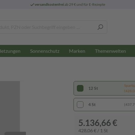
versandkostenfrei
ab 29 € und für E-Rezepte
letzungen
Sonnenschutz
Marken
Themenwelten
Sparti
12 St
(428,06
4 St
(437,79
5.136,66 €
428,06 € / 1 St