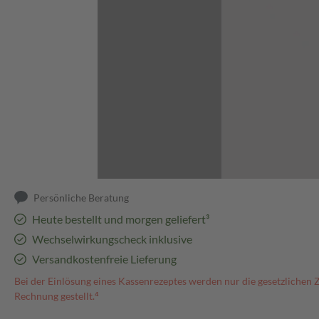
Abbildung kann abweichen
Persönliche Beratung
Heute bestellt und morgen geliefert³
Wechselwirkungscheck inklusive
Versandkostenfreie Lieferung
Bei der Einlösung eines Kassenrezeptes werden nur die gesetzlichen 
Rechnung gestellt.⁴