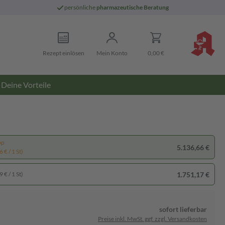
persönliche
pharmazeutische Beratung
Rezept einlösen
Mein Konto
0,00 €
Deine Vorteile
pp
5.136,66 €
 € / 1 St)
1.751,17 €
 € / 1 St)
sofort lieferbar
Preise inkl. MwSt. ggf. zzgl. Versandkosten