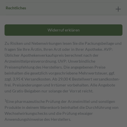
Rechtliches
Widerruf erklären
Zu Risiken und Nebenwirkungen lesen Sie die Packungsbeilage und
fragen Sie Ihre Ärztin, Ihren Arzt oder in Ihrer Apotheke. AVP:
Üblicher Apothekenverkaufspreis berechnet nach der
Arzneimittelpreisverordnung. UVP: Unverbindliche
Preisempfehlung des Herstellers. Die angegebenen Preise
beinhalten die gesetzlich vorgeschriebene Mehrwertsteuer, ggf.
zzgl. 3,95 € Versandkosten. Ab 29,00 € Bestell­wert versand­kosten­
frei. Preisänderungen und Irrtümer vorbehalten. Alle Angebote
und Gratis-Beigaben nur solange der Vorrat reicht.
1
Eine pharmazeutische Prüfung der Arzneimittel und sonstigen
Produkte in deinem Warenkorb beinhaltet die Durchführung von
Wechselwirkungschecks und die Prüfung etwaiger
Anwendungshinweise des Herstellers.