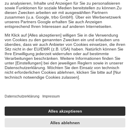
Bei Heilmitteln und häuslicher Krankenpflege beträgt die
Zuzahlung zehn Prozent der Kosten sowie zehn Euro je
Verordnung.
Um das Engagement der Versicherten für ihre eigene Gesundheit zu
stärken und die besondere Stellung der Familie zu unterstützen,
fallen
keine Zuzahlungen
an bei:
• Kindern und Jugendlichen bis zum vollendeten 18. Lebensjahr
mit Ausnahme der Fahrkosten
• Untersuchungen zur Vorsorge und Früherkennung, die von der
GKV getragen werden
• empfohlenen Schutzimpfungen
• Harn- und Blutteststreifen
Wir nutzen Trusted Shops als unabhängigen Dienstleister für die
Einholung von Bewertungen. Trusted Shops hat Maßnahmen
getroffen, um sicherzustellen, dass es sich um echte Bewertungen
handelt. Mehr Informationen findest du hier:
https://help.etrusted.com/hc/de/articles/4419944605341
Einige Bilder und Inhalte wurden unter Zuhilfenahme künstlicher
Intelligenz erstellt.