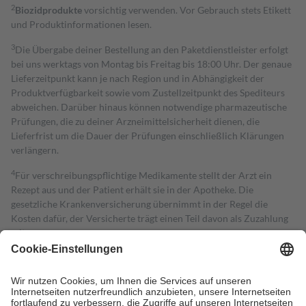
2
Biozidprodukte
vorsichtig verwenden. Vor Gebrauch stets Etikett
und Produktinformationen lesen.
3
Die Übergabe deiner Bestellung an den Paketdienstleister erfolgt
bei uns werktags von Montag bis Freitag bis 18:00 Uhr. Der genaue
Lieferzeitpunkt kann je nach Region und in Abhängigkeit der
Produktverfügbarkeit sowie vom Zustellzeitpunkt des Spediteurs
abweichen. Darüber hinaus können notwendige pharmazeutische
Prüfungen, die zu deiner Arzneimittelsicherheit dienen, die
Lieferfrist um die Dauer der Prüfungen einschließlich Klärungen
verlängern.
4
Für verschreibungspflichtige Medikamente stellt der Arzt ein
Rezept aus und der Patient erhält sie in der Apotheke. Die
gesetzliche Krankenversicherung übernimmt in der Regel die
Kosten dafür, der Versicherte trägt einen Teil davon als Zuzahlung
mit.
Grundsätzlich leisten Mitglieder Zuzahlungen in Höhe von zehn
Prozent des Abgabepreises,
mindestens
jedoch
fünf Euro
und
höchstens zehn Euro.
Es sind jedoch nie mehr als die tatsächlichen
Kosten der Leistung zu entrichten.
Diese Regeln gelten grundsätzlich auch für Online-Apotheken.