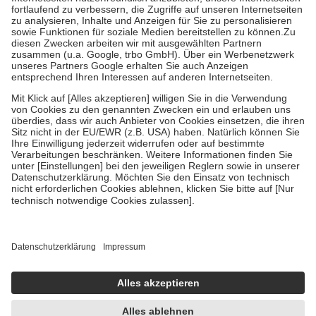
Diese Regeln gelten grundsätzlich auch für Online-Apotheken.
Bei Heilmitteln und häuslicher Krankenpflege beträgt die
Zuzahlung zehn Prozent der Kosten sowie zehn Euro je
Verordnung.
Um das Engagement der Versicherten für ihre eigene Gesundheit zu
stärken und die besondere Stellung der Familie zu unterstützen,
fallen
keine Zuzahlungen
an bei:
• Kindern und Jugendlichen bis zum vollendeten 18. Lebensjahr
mit Ausnahme der Fahrkosten
• Untersuchungen zur Vorsorge und Früherkennung, die von der
GKV getragen werden
• empfohlenen Schutzimpfungen
• Harn- und Blutteststreifen
Wir nutzen Trusted Shops als unabhängigen Dienstleister für die
Einholung von Bewertungen. Trusted Shops hat Maßnahmen
getroffen, um sicherzustellen, dass es sich um echte Bewertungen
handelt. Mehr Informationen findest du hier:
https://help.etrusted.com/hc/de/articles/4419944605341
Einige Bilder und Inhalte wurden unter Zuhilfenahme künstlicher
Intelligenz erstellt.