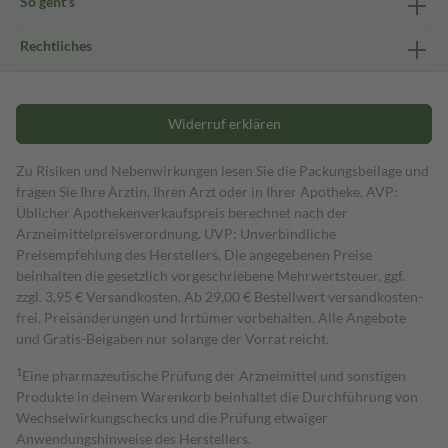
So geht's
Rechtliches
Widerruf erklären
Zu Risiken und Nebenwirkungen lesen Sie die Packungsbeilage und
fragen Sie Ihre Ärztin, Ihren Arzt oder in Ihrer Apotheke. AVP:
Üblicher Apothekenverkaufspreis berechnet nach der
Arzneimittelpreisverordnung. UVP: Unverbindliche
Preisempfehlung des Herstellers. Die angegebenen Preise
beinhalten die gesetzlich vorgeschriebene Mehrwertsteuer, ggf.
zzgl. 3,95 € Versandkosten. Ab 29,00 € Bestell­wert versand­kosten­
frei. Preisänderungen und Irrtümer vorbehalten. Alle Angebote
und Gratis-Beigaben nur solange der Vorrat reicht.
1
Eine pharmazeutische Prüfung der Arzneimittel und sonstigen
Produkte in deinem Warenkorb beinhaltet die Durchführung von
Wechselwirkungschecks und die Prüfung etwaiger
Anwendungshinweise des Herstellers.