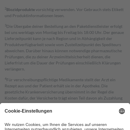
2
Biozidprodukte
vorsichtig verwenden. Vor Gebrauch stets Etikett
und Produktinformationen lesen.
3
Die Übergabe deiner Bestellung an den Paketdienstleister erfolgt
bei uns werktags von Montag bis Freitag bis 18:00 Uhr. Der genaue
Lieferzeitpunkt kann je nach Region und in Abhängigkeit der
Produktverfügbarkeit sowie vom Zustellzeitpunkt des Spediteurs
abweichen. Darüber hinaus können notwendige pharmazeutische
Prüfungen, die zu deiner Arzneimittelsicherheit dienen, die
Lieferfrist um die Dauer der Prüfungen einschließlich Klärungen
verlängern.
4
Für verschreibungspflichtige Medikamente stellt der Arzt ein
Rezept aus und der Patient erhält sie in der Apotheke. Die
gesetzliche Krankenversicherung übernimmt in der Regel die
Kosten dafür, der Versicherte trägt einen Teil davon als Zuzahlung
mit.
Grundsätzlich leisten Mitglieder Zuzahlungen in Höhe von zehn
Prozent des Abgabepreises,
mindestens
jedoch
fünf Euro
und
höchstens zehn Euro.
Es sind jedoch nie mehr als die tatsächlichen
Kosten der Leistung zu entrichten.