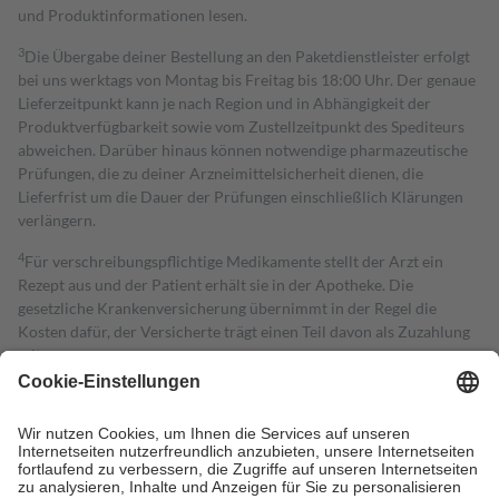
und Produktinformationen lesen.
3
Die Übergabe deiner Bestellung an den Paketdienstleister erfolgt
bei uns werktags von Montag bis Freitag bis 18:00 Uhr. Der genaue
Lieferzeitpunkt kann je nach Region und in Abhängigkeit der
Produktverfügbarkeit sowie vom Zustellzeitpunkt des Spediteurs
abweichen. Darüber hinaus können notwendige pharmazeutische
Prüfungen, die zu deiner Arzneimittelsicherheit dienen, die
Lieferfrist um die Dauer der Prüfungen einschließlich Klärungen
verlängern.
4
Für verschreibungspflichtige Medikamente stellt der Arzt ein
Rezept aus und der Patient erhält sie in der Apotheke. Die
gesetzliche Krankenversicherung übernimmt in der Regel die
Kosten dafür, der Versicherte trägt einen Teil davon als Zuzahlung
mit.
Grundsätzlich leisten Mitglieder Zuzahlungen in Höhe von zehn
Prozent des Abgabepreises,
mindestens
jedoch
fünf Euro
und
höchstens zehn Euro.
Es sind jedoch nie mehr als die tatsächlichen
Kosten der Leistung zu entrichten.
Diese Regeln gelten grundsätzlich auch für Online-Apotheken.
Bei Heilmitteln und häuslicher Krankenpflege beträgt die