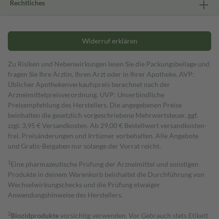
Rechtliches
Widerruf erklären
Zu Risiken und Nebenwirkungen lesen Sie die Packungsbeilage und
fragen Sie Ihre Ärztin, Ihren Arzt oder in Ihrer Apotheke. AVP:
Üblicher Apothekenverkaufspreis berechnet nach der
Arzneimittelpreisverordnung. UVP: Unverbindliche
Preisempfehlung des Herstellers. Die angegebenen Preise
beinhalten die gesetzlich vorgeschriebene Mehrwertsteuer, ggf.
zzgl. 3,95 € Versandkosten. Ab 29,00 € Bestell­wert versand­kosten­
frei. Preisänderungen und Irrtümer vorbehalten. Alle Angebote
und Gratis-Beigaben nur solange der Vorrat reicht.
1
Eine pharmazeutische Prüfung der Arzneimittel und sonstigen
Produkte in deinem Warenkorb beinhaltet die Durchführung von
Wechselwirkungschecks und die Prüfung etwaiger
Anwendungshinweise des Herstellers.
2
Biozidprodukte
vorsichtig verwenden. Vor Gebrauch stets Etikett