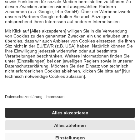
Zuzahlung zehn Prozent der Kosten sowie zehn Euro je
Verordnung.
Um das Engagement der Versicherten für ihre eigene Gesundheit zu
stärken und die besondere Stellung der Familie zu unterstützen,
fallen
keine Zuzahlungen
an bei:
• Kindern und Jugendlichen bis zum vollendeten 18. Lebensjahr
mit Ausnahme der Fahrkosten
• Untersuchungen zur Vorsorge und Früherkennung, die von der
GKV getragen werden
• empfohlenen Schutzimpfungen
• Harn- und Blutteststreifen
Wir nutzen Trusted Shops als unabhängigen Dienstleister für die
Einholung von Bewertungen. Trusted Shops hat Maßnahmen
getroffen, um sicherzustellen, dass es sich um echte Bewertungen
handelt. Mehr Informationen findest du hier:
https://help.etrusted.com/hc/de/articles/4419944605341
Einige Bilder und Inhalte wurden unter Zuhilfenahme künstlicher
Intelligenz erstellt.