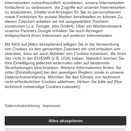
Kosten der Leistung zu entrichten.
Diese Regeln gelten grundsätzlich auch für Online-Apotheken.
Bei Heilmitteln und häuslicher Krankenpflege beträgt die
Zuzahlung zehn Prozent der Kosten sowie zehn Euro je
Verordnung.
Um das Engagement der Versicherten für ihre eigene Gesundheit zu
stärken und die besondere Stellung der Familie zu unterstützen,
fallen
keine Zuzahlungen
an bei:
• Kindern und Jugendlichen bis zum vollendeten 18. Lebensjahr
mit Ausnahme der Fahrkosten
• Untersuchungen zur Vorsorge und Früherkennung, die von der
GKV getragen werden
• empfohlenen Schutzimpfungen
• Harn- und Blutteststreifen
Wir nutzen Trusted Shops als unabhängigen Dienstleister für die
Einholung von Bewertungen. Trusted Shops hat Maßnahmen
getroffen, um sicherzustellen, dass es sich um echte Bewertungen
handelt. Mehr Informationen findest du hier:
https://help.etrusted.com/hc/de/articles/4419944605341
Einige Bilder und Inhalte wurden unter Zuhilfenahme künstlicher