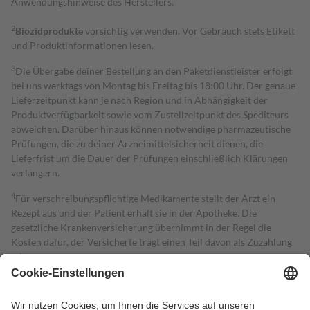
Anwendungshinweise des Herstellers.
2
Biozidprodukte
vorsichtig verwenden. Vor Gebrauch stets Etikett
und Produktinformationen lesen.
3
Die Übergabe deiner Bestellung an den Paketdienstleister erfolgt
bei uns werktags von Montag bis Freitag bis 18:00 Uhr. Der genaue
Lieferzeitpunkt kann je nach Region und in Abhängigkeit der
Produktverfügbarkeit sowie vom Zustellzeitpunkt des Spediteurs
abweichen. Darüber hinaus können notwendige pharmazeutische
Prüfungen, die zu deiner Arzneimittelsicherheit dienen, die
Lieferfrist um die Dauer der Prüfungen einschließlich Klärungen
verlängern.
4
Für verschreibungspflichtige Medikamente stellt der Arzt ein
Rezept aus und der Patient erhält sie in der Apotheke. Die
gesetzliche Krankenversicherung übernimmt in der Regel die
Kosten dafür, der Versicherte trägt einen Teil davon als Zuzahlung
mit.
Grundsätzlich leisten Mitglieder Zuzahlungen in Höhe von zehn
Prozent des Abgabepreises,
mindestens
jedoch
fünf Euro
und
höchstens zehn Euro.
Es sind jedoch nie mehr als die tatsächlichen