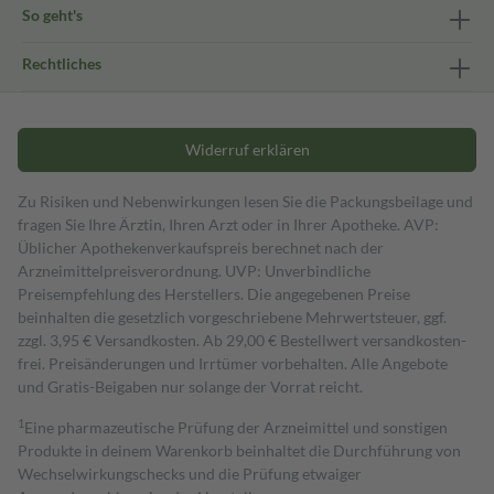
So geht's
Rechtliches
Widerruf erklären
Zu Risiken und Nebenwirkungen lesen Sie die Packungsbeilage und
fragen Sie Ihre Ärztin, Ihren Arzt oder in Ihrer Apotheke. AVP:
Üblicher Apothekenverkaufspreis berechnet nach der
Arzneimittelpreisverordnung. UVP: Unverbindliche
Preisempfehlung des Herstellers. Die angegebenen Preise
beinhalten die gesetzlich vorgeschriebene Mehrwertsteuer, ggf.
zzgl. 3,95 € Versandkosten. Ab 29,00 € Bestell­wert versand­kosten­
frei. Preisänderungen und Irrtümer vorbehalten. Alle Angebote
und Gratis-Beigaben nur solange der Vorrat reicht.
1
Eine pharmazeutische Prüfung der Arzneimittel und sonstigen
Produkte in deinem Warenkorb beinhaltet die Durchführung von
Wechselwirkungschecks und die Prüfung etwaiger