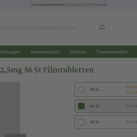
versandkostenfrei
ab 29 € und für E-Rezepte
letzungen
Sonnenschutz
Marken
Themenwelten
5mg 56 St Filmtabletten
Sparti
98 St
(0,27 € 
56 St
(0,38 € 
28 St
(0,59 € 