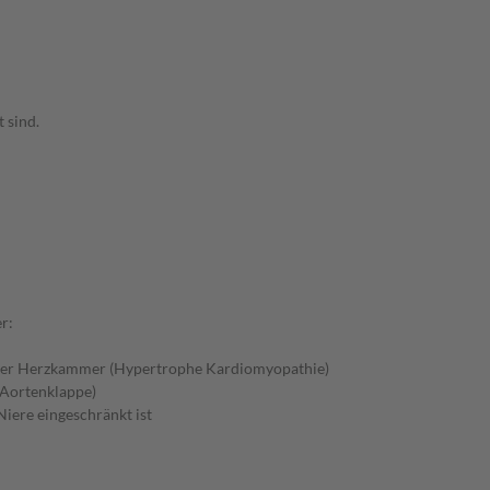
 sind.
r:
 der Herzkammer (Hypertrophe Kardiomyopathie)
 Aortenklappe)
iere eingeschränkt ist