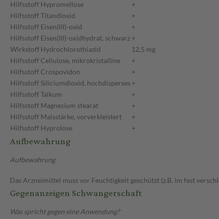
Hilfsstoff
Hypromellose
+
Hilfsstoff
Titandioxid
+
Hilfsstoff
Eisen(III)-oxid
+
Hilfsstoff
Eisen(III)-oxidhydrat, schwarz
+
Wirkstoff
Hydrochlorothiazid
12,5 mg
Hilfsstoff
Cellulose, mikrokristalline
+
Hilfsstoff
Crospovidon
+
Hilfsstoff
Siliciumdioxid, hochdisperses
+
Hilfsstoff
Talkum
+
Hilfsstoff
Magnesium stearat
+
Hilfsstoff
Maisstärke, vorverkleistert
+
Hilfsstoff
Hyprolose
+
Aufbewahrung
Aufbewahrung
Das Arzneimittel muss vor Feuchtigkeit geschützt (z.B. im fest versc
Gegenanzeigen Schwangerschaft
Was spricht gegen eine Anwendung?