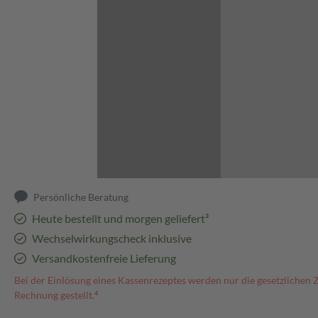
Abbildung kann abweichen
Persönliche Beratung
Heute bestellt und morgen geliefert³
Wechselwirkungscheck inklusive
Versandkostenfreie Lieferung
Bei der Einlösung eines Kassenrezeptes werden nur die gesetzlichen 
Rechnung gestellt.⁴