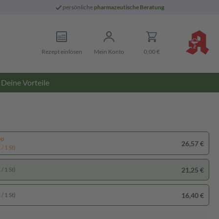
persönliche
pharmazeutische Beratung
Rezept einlösen
Mein Konto
0,00 €
Deine Vorteile
pp
26,57 €
/ 1 St)
21,25 €
/ 1 St)
16,40 €
/ 1 St)