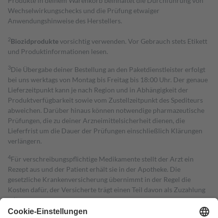
Produkte in deinem Warenkorb beinhaltet die Durchführung von
Wechselwirkungschecks und die Prüfung etwaiger
Anwendungshinweise des Herstellers.
2
Biozidprodukte
vorsichtig verwenden. Vor Gebrauch stets Etikett
und Produktinformationen lesen.
3
Die Übergabe deiner Bestellung an den Paketdienstleister erfolgt
bei uns werktags von Montag bis Freitag bis 18:00 Uhr. Der genaue
Lieferzeitpunkt kann je nach Region und in Abhängigkeit der
Produktverfügbarkeit sowie vom Zustellzeitpunkt des Spediteurs
abweichen. Darüber hinaus können notwendige pharmazeutische
Prüfungen, die zu deiner Arzneimittelsicherheit dienen, die
Lieferfrist um die Dauer der Prüfungen einschließlich Klärungen
verlängern.
4
Für verschreibungspflichtige Medikamente stellt der Arzt ein
Rezept aus und der Patient erhält sie in der Apotheke. Die
gesetzliche Krankenversicherung übernimmt in der Regel die
Kosten dafür, der Versicherte trägt einen Teil davon als Zuzahlung
mit.
Grundsätzlich leisten Mitglieder Zuzahlungen in Höhe von zehn