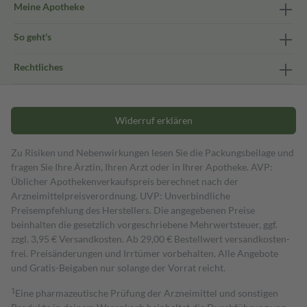
Meine Apotheke
So geht's
Rechtliches
Widerruf erklären
Zu Risiken und Nebenwirkungen lesen Sie die Packungsbeilage und
fragen Sie Ihre Ärztin, Ihren Arzt oder in Ihrer Apotheke. AVP:
Üblicher Apothekenverkaufspreis berechnet nach der
Arzneimittelpreisverordnung. UVP: Unverbindliche
Preisempfehlung des Herstellers. Die angegebenen Preise
beinhalten die gesetzlich vorgeschriebene Mehrwertsteuer, ggf.
zzgl. 3,95 € Versandkosten. Ab 29,00 € Bestell­wert versand­kosten­
frei. Preisänderungen und Irrtümer vorbehalten. Alle Angebote
und Gratis-Beigaben nur solange der Vorrat reicht.
1
Eine pharmazeutische Prüfung der Arzneimittel und sonstigen