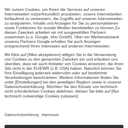
Prozent des Abgabepreises,
mindestens
jedoch
fünf Euro
und
höchstens zehn Euro.
Es sind jedoch nie mehr als die tatsächlichen
Kosten der Leistung zu entrichten.
Diese Regeln gelten grundsätzlich auch für Online-Apotheken.
Bei Heilmitteln und häuslicher Krankenpflege beträgt die
Zuzahlung zehn Prozent der Kosten sowie zehn Euro je
Verordnung.
Um das Engagement der Versicherten für ihre eigene Gesundheit zu
stärken und die besondere Stellung der Familie zu unterstützen,
fallen
keine Zuzahlungen
an bei:
• Kindern und Jugendlichen bis zum vollendeten 18. Lebensjahr
mit Ausnahme der Fahrkosten
• Untersuchungen zur Vorsorge und Früherkennung, die von der
GKV getragen werden
• empfohlenen Schutzimpfungen
• Harn- und Blutteststreifen
Wir nutzen Trusted Shops als unabhängigen Dienstleister für die
Einholung von Bewertungen. Trusted Shops hat Maßnahmen
getroffen, um sicherzustellen, dass es sich um echte Bewertungen
handelt. Mehr Informationen findest du hier:
https://help.etrusted.com/hc/de/articles/4419944605341