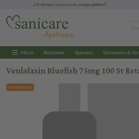
3
E-Rezept:
Heute bestellt,
morgen geliefert
Menü
Bestseller
Sparsets
Schmerzen & Ver
Venlafaxin Bluefish 75mg 100 St Re
Rezeptpflichtig