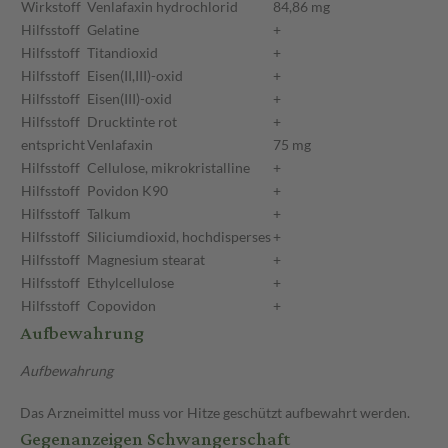
Wirkstoff
Venlafaxin hydrochlorid
84,86 mg
Hilfsstoff
Gelatine
+
Hilfsstoff
Titandioxid
+
Hilfsstoff
Eisen(II,III)-oxid
+
Hilfsstoff
Eisen(III)-oxid
+
Hilfsstoff
Drucktinte rot
+
entspricht
Venlafaxin
75 mg
Hilfsstoff
Cellulose, mikrokristalline
+
Hilfsstoff
Povidon K90
+
Hilfsstoff
Talkum
+
Hilfsstoff
Siliciumdioxid, hochdisperses
+
Hilfsstoff
Magnesium stearat
+
Hilfsstoff
Ethylcellulose
+
Hilfsstoff
Copovidon
+
Aufbewahrung
Aufbewahrung
Das Arzneimittel muss vor Hitze geschützt aufbewahrt werden.
Gegenanzeigen Schwangerschaft