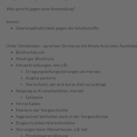
Was spricht gegen eine Anwendung?
Immer:
Überempfindlichkeit gegen die Inhaltsstoffe
Unter Umständen - sprechen Sie hierzu mit Ihrem Arzt oder Apotheke
Bluthochdruck
Niedriger Blutdruck
Herzerkrankungen, wie z.B.:
Erregungsleitungsstörungen am Herzen
Angina pectoris
Herzinfarkt, der erst kurze Zeit zurückliegt
Neigung zu Krampfanfällen, wie bei:
Epilepsie
Hirnschäden
Manie in der Vorgeschichte
Aggressives Verhalten auch in der Vorgeschichte
Eingeschränkte Nierenfunktion
Störungen beim Wasserlassen, z.B. bei:
Prostatavergrößerung