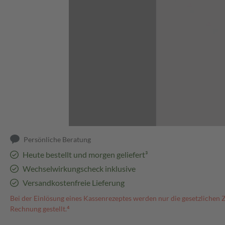
Abbildung kann abweichen
Persönliche Beratung
Heute bestellt und morgen geliefert³
Wechselwirkungscheck inklusive
Versandkostenfreie Lieferung
Bei der Einlösung eines Kassenrezeptes werden nur die gesetzlichen 
Rechnung gestellt.⁴