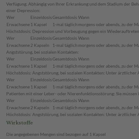
Verfügung. Abhängig von Ihrer Erkrankung und dem Stadium der Beha
einer Depression:
Wer
Einzeldosis
Gesamtdosis
Wann
Erwachsene
1 Kapsel
1-mal täglich
morgens oder abends, zu der Ma
Höchstdosis: Depression und Vorbeugung gegen ein Wiederauftreten e
Wer
Einzeldosis
Gesamtdosis
Wann
Erwachsene
2 Kapseln
1-mal täglich
morgens oder abends, zu der Ma
Angststörung, bei sozialen Kontakten:
Wer
Einzeldosis
Gesamtdosis
Wann
Erwachsene
1 Kapsel
1-mal täglich
morgens oder abends, zu der Ma
Höchstdosis: Angststörung, bei sozialen Kontakten: Unter ärztlicher 
Wer
Einzeldosis
Gesamtdosis
Wann
Erwachsene
1 Kapsel
1-mal täglich
morgens oder abends, zu der Ma
Patienten mit einer Leber- oder Nierenfunktionsstörung: Sie müssen 
Wer
Einzeldosis
Gesamtdosis
Wann
Erwachsene
2 Kapseln
1-mal täglich
morgens oder abends, zu der Ma
Höchstdosis: Angststörung, bei sozialen Kontakten: Unter ärztlicher 
Wirkstoffe
Die angegebenen Mengen sind bezogen auf 1 Kapsel