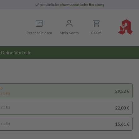
persönliche
pharmazeutische Beratung
Rezept einlösen
Mein Konto
0,00 €
Deine Vorteile
pp
29,52 €
/ 1 St)
22,00 €
/ 1 St)
15,61 €
/ 1 St)