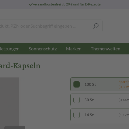
versandkostenfrei
ab 29 € und für E-Rezepte
letzungen
Sonnenschutz
Marken
Themenwelten
tard-Kapseln
Sparti
100 St
(0,30 € 
50 St
(0,44 € 
14 St
(1,12 € 