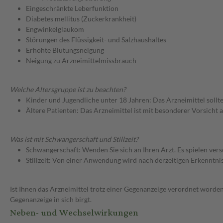
Eingeschränkte Leberfunktion
Diabetes mellitus (Zuckerkrankheit)
Engwinkelglaukom
Störungen des Flüssigkeit- und Salzhaushaltes
Erhöhte Blutungsneigung
Neigung zu Arzneimittelmissbrauch
Welche Altersgruppe ist zu beachten?
Kinder und Jugendliche unter 18 Jahren: Das Arzneimittel sollt
Ältere Patienten: Das Arzneimittel ist mit besonderer Vorsicht
Was ist mit Schwangerschaft und Stillzeit?
Schwangerschaft: Wenden Sie sich an Ihren Arzt. Es spielen ve
Stillzeit: Von einer Anwendung wird nach derzeitigen Erkenntniss
Ist Ihnen das Arzneimittel trotz einer Gegenanzeige verordnet worden
Gegenanzeige in sich birgt.
Neben- und Wechselwirkungen