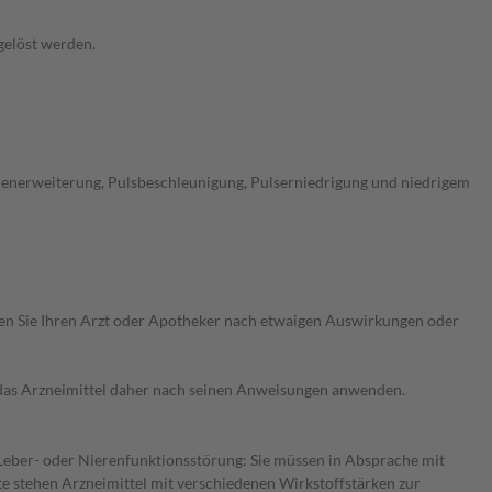
fgelöst werden.
lenerweiterung, Pulsbeschleunigung, Pulserniedrigung und niedrigem
ragen Sie Ihren Arzt oder Apotheker nach etwaigen Auswirkungen oder
e das Arzneimittel daher nach seinen Anweisungen anwenden.
r Leber- oder Nierenfunktionsstörung: Sie müssen in Absprache mit
te stehen Arzneimittel mit verschiedenen Wirkstoffstärken zur