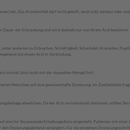
ser) ein. Das Arzneimittel darf nicht geteilt, zerdrückt, zerkaut oder au
r Dauer der Erkrankung und wird deshalb nur von Ihrem Arzt bestimmt.
 unter anderem zu Erbrechen, Schläfrigkeit, Schwindel, Krämpfen, Pupil
 umgehend mit einem Arzt in Verbindung.
z normal (also nicht mit der doppelten Menge) fort.
d älteren Menschen auf eine gewissenhafte Dosierung. Im Zweifelsfalle f
gsbeilage abweichen. Da der Arzt sie individuell abstimmt, sollten Si
f eine für Sie passende Erhaltungsdosis eingestellt. Patienten mit eine
er den Dosierungsabstand verlängern. Für die einzelnen Dosierungsschrit