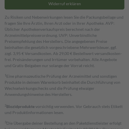
Widerruf erklären
Zu Risiken und Nebenwirkungen lesen Sie die Packungsbeilage und
fragen Sie Ihre Ärztin, Ihren Arzt oder in Ihrer Apotheke. AVP:
Üblicher Apothekenverkaufspreis berechnet nach der
Arzneimittelpreisverordnung. UVP: Unverbindliche
Preisempfehlung des Herstellers. Die angegebenen Preise
beinhalten die gesetzlich vorgeschriebene Mehrwertsteuer, ggf.
zzgl. 3,95 € Versandkosten. Ab 29,00 € Bestell­wert versand­kosten­
frei. Preisänderungen und Irrtümer vorbehalten. Alle Angebote
und Gratis-Beigaben nur solange der Vorrat reicht.
1
Eine pharmazeutische Prüfung der Arzneimittel und sonstigen
Produkte in deinem Warenkorb beinhaltet die Durchführung von
Wechselwirkungschecks und die Prüfung etwaiger
Anwendungshinweise des Herstellers.
2
Biozidprodukte
vorsichtig verwenden. Vor Gebrauch stets Etikett
und Produktinformationen lesen.
3
Die Übergabe deiner Bestellung an den Paketdienstleister erfolgt