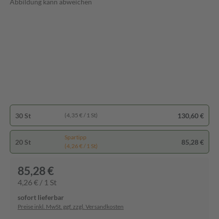
Abbildung kann abweichen
30 St
130,60 €
(4,35 € / 1 St)
Spartipp
20 St
85,28 €
(4,26 € / 1 St)
85,28 €
4,26 € / 1 St
sofort lieferbar
Preise inkl. MwSt. ggf. zzgl. Versandkosten