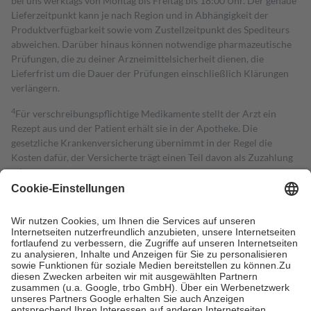
bei uns werktags von Montag bis Freitag bis 18:00 Uhr. Der genaue
Lieferzeitpunkt kann je nach Region und in Abhängigkeit der
Produktverfügbarkeit sowie vom Zustellzeitpunkt des Spediteurs
abweichen. Darüber hinaus können notwendige pharmazeutische
Prüfungen, die zu deiner Arzneimittelsicherheit dienen, die
Lieferfrist um die Dauer der Prüfungen einschließlich Klärungen
verlängern.
4
Für verschreibungspflichtige Medikamente stellt der Arzt ein
Rezept aus und der Patient erhält sie in der Apotheke. Die
gesetzliche Krankenversicherung übernimmt in der Regel die
Kosten dafür, der Versicherte trägt einen Teil davon als Zuzahlung
mit.
Grundsätzlich leisten Mitglieder Zuzahlungen in Höhe von zehn
Prozent des Abgabepreises,
mindestens
jedoch
fünf Euro
und
höchstens zehn Euro.
Es sind jedoch nie mehr als die tatsächlichen
Kosten der Leistung zu entrichten.
Diese Regeln gelten grundsätzlich auch für Online-Apotheken.
Bei Heilmitteln und häuslicher Krankenpflege beträgt die
Zuzahlung zehn Prozent der Kosten sowie zehn Euro je
Verordnung.
Um das Engagement der Versicherten für ihre eigene Gesundheit zu