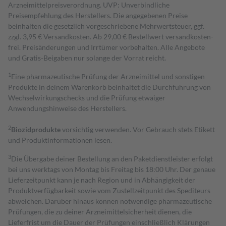
Arzneimittelpreisverordnung. UVP: Unverbindliche
Preisempfehlung des Herstellers. Die angegebenen Preise
beinhalten die gesetzlich vorgeschriebene Mehrwertsteuer, ggf.
zzgl. 3,95 € Versandkosten. Ab 29,00 € Bestell­wert versand­kosten­
frei. Preisänderungen und Irrtümer vorbehalten. Alle Angebote
und Gratis-Beigaben nur solange der Vorrat reicht.
1
Eine pharmazeutische Prüfung der Arzneimittel und sonstigen
Produkte in deinem Warenkorb beinhaltet die Durchführung von
Wechselwirkungschecks und die Prüfung etwaiger
Anwendungshinweise des Herstellers.
2
Biozidprodukte
vorsichtig verwenden. Vor Gebrauch stets Etikett
und Produktinformationen lesen.
3
Die Übergabe deiner Bestellung an den Paketdienstleister erfolgt
bei uns werktags von Montag bis Freitag bis 18:00 Uhr. Der genaue
Lieferzeitpunkt kann je nach Region und in Abhängigkeit der
Produktverfügbarkeit sowie vom Zustellzeitpunkt des Spediteurs
abweichen. Darüber hinaus können notwendige pharmazeutische
Prüfungen, die zu deiner Arzneimittelsicherheit dienen, die
Lieferfrist um die Dauer der Prüfungen einschließlich Klärungen