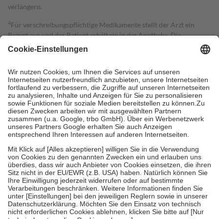
verlängern.
4
Für verschreibungspflichtige Medikamente stellt der Arzt ein
Rezept aus und der Patient erhält sie in der Apotheke. Die
gesetzliche Krankenversicherung übernimmt in der Regel die
Kosten dafür, der Versicherte trägt einen Teil davon als Zuzahlung
mit.
Grundsätzlich leisten Mitglieder Zuzahlungen in Höhe von zehn
Prozent des Abgabepreises,
mindestens
jedoch
fünf Euro
und
höchstens zehn Euro.
Es sind jedoch nie mehr als die tatsächlichen
Kosten der Leistung zu entrichten.
Diese Regeln gelten grundsätzlich auch für Online-Apotheken.
Bei Heilmitteln und häuslicher Krankenpflege beträgt die
Zuzahlung zehn Prozent der Kosten sowie zehn Euro je
Verordnung.
Um das Engagement der Versicherten für ihre eigene Gesundheit zu
stärken und die besondere Stellung der Familie zu unterstützen,
fallen
keine Zuzahlungen
an bei:
• Kindern und Jugendlichen bis zum vollendeten 18. Lebensjahr
mit Ausnahme der Fahrkosten
• Untersuchungen zur Vorsorge und Früherkennung, die von der