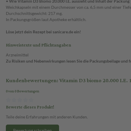
•
Wie Vitamin D3 Biomo 20.000 I.E. aussieht und Inhalt der Packung
Weichkapseln mit einem Durchmesser von ca. 6,5 mm und einer Tief
Durchschnittsgewicht: 217 mg.
In Packungsgrößen laut Apotheke erhältlich.
Löse jetzt dein Rezept bei sanicare.de ein!
Hinweistexte und Pflichtangaben
Arzneimittel
Zu Risiken und Nebenwirkungen lesen Sie die Packungsbeilage und fra
Kundenbewertungen: Vitamin D3 biomo 20.000 I.E. 
0 von 0 Bewertungen
Bewerte dieses Produkt!
Teile deine Erfahrungen mit anderen Kunden.
Bewertung schreiben