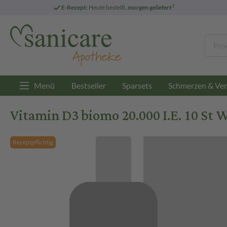
3
E-Rezept:
Heute bestellt,
morgen geliefert
Menü
Bestseller
Sparsets
Schmerzen & Ver
Vitamin D3 biomo 20.000 I.E. 10 St
Rezeptpflichtig