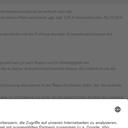
pothekenverkaufspreis berechnet nach der
hriebene Mehrwertsteuer, ggf. zzgl. 3,95 € Versandkosten. Ab 29,00 €
kungschecks und die Prüfung etwaiger Anwendungshinweise des
itpunkt kann je nach Region und in Abhängigkeit der
 zu deiner Arzneimittelsicherheit dienen, die Lieferfrist um die
ersicherung übernimmt in der Regel die Kosten dafür, der Versicherte
Euro.
Es sind jedoch nie mehr als die tatsächlichen Kosten der Leistung
e Zuzahlungen
an bei: