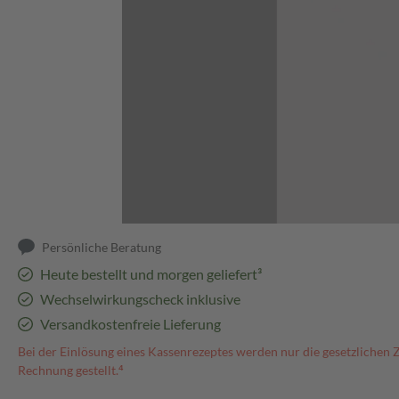
Abbildung kann abweichen
Persönliche Beratung
Heute bestellt und morgen geliefert³
Wechselwirkungscheck inklusive
Versandkostenfreie Lieferung
Bei der Einlösung eines Kassenrezeptes werden nur die gesetzlichen 
Rechnung gestellt.⁴