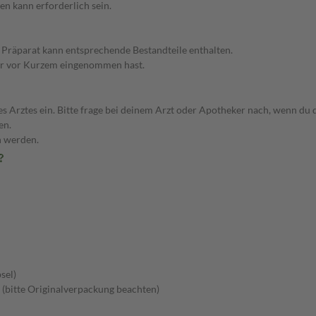
en kann erforderlich sein.
s Präparat kann entsprechende Bestandteile enthalten.
oder vor Kurzem eingenommen hast.
ztes ein. Bitte frage bei deinem Arzt oder Apotheker nach, wenn du dir
en.
n werden.
?
sel)
en (bitte Originalverpackung beachten)