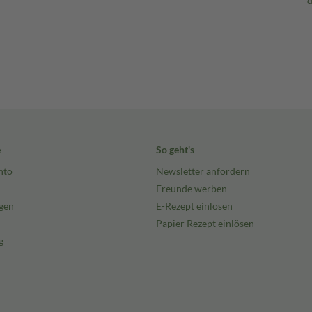
e
So geht's
nto
Newsletter anfordern
Freunde werben
gen
E-Rezept einlösen
Papier Rezept einlösen
g