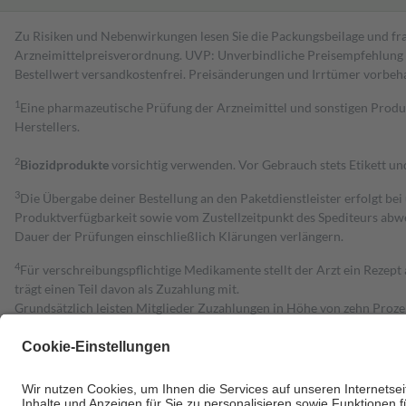
Zu Risiken und Nebenwirkungen lesen Sie die Packungsbeilage und fra
Arzneimittelpreisverordnung. UVP: Unverbindliche Preisempfehlung de
Bestell­wert versand­kosten­frei. Preisänderungen und Irrtümer vorbeh
1
Eine pharmazeutische Prüfung der Arzneimittel und sonstigen Pro
Herstellers.
2
Biozidprodukte
vorsichtig verwenden. Vor Gebrauch stets Etikett u
3
Die Übergabe deiner Bestellung an den Paketdienstleister erfolgt bei
Produktverfügbarkeit sowie vom Zustellzeitpunkt des Spediteurs abwe
Dauer der Prüfungen einschließlich Klärungen verlängern.
4
Für verschreibungspflichtige Medikamente stellt der Arzt ein Rezept 
trägt einen Teil davon als Zuzahlung mit.
Grundsätzlich leisten Mitglieder Zuzahlungen in Höhe von zehn Proz
zu entrichten.
Diese Regeln gelten grundsätzlich auch für Online-Apotheken.
Bei Heilmitteln und häuslicher Krankenpflege beträgt die Zuzahlung 
Um das Engagement der Versicherten für ihre eigene Gesundheit zu stä
• Kindern und Jugendlichen bis zum vollendeten 18. Lebensjahr mit