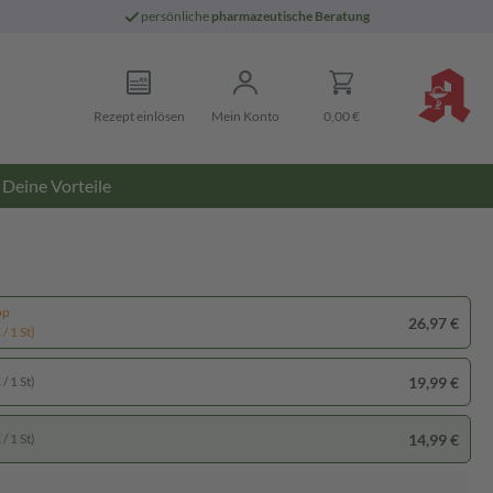
persönliche
pharmazeutische Beratung
Rezept einlösen
Mein Konto
0,00 €
Deine Vorteile
pp
26,97 €
/ 1 St)
19,99 €
/ 1 St)
14,99 €
/ 1 St)