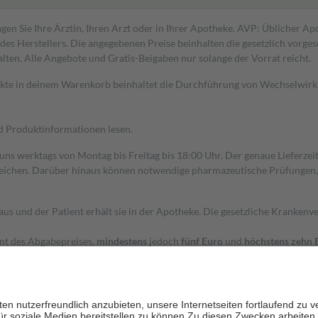
gen Sie Ihre Ärztin, Ihren Arzt oder in Ihrer Apotheke. AVP: Üblicher A
s Herstellers. Die angegebenen Preise beinhalten die gesetzlich vorgesc
alten. Alle Angebote und Gratis-Beigaben nur solange der Vorrat reicht.
dukte in deinem Warenkorb beinhaltet die Durchführung von Wechselwir
nd Produktinformationen lesen.
 uns werktags von Montag bis Freitag bis 18:00 Uhr. Der genaue Lieferze
ichen. Darüber hinaus können notwendige pharmazeutische Prüfungen, die
aus und der Patient erhält sie in der Apotheke. Die gesetzliche Krankenv
ent des Abgabepreises,
mindestens
jedoch
fünf Euro
und
höchstens zehn 
zehn Prozent der Kosten sowie zehn Euro je Verordnung.
rken und die besondere Stellung der Familie zu unterstützen, fallen
kein
 Ausnahme der Fahrkosten