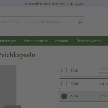
versandkostenfrei
ab 29 € und für E-Rezepte
letzungen
Sonnenschutz
Marken
Themenwelten
 Weichkapseln
Sparti
50 St
(0,54 € 
30 St
(0,67 € 
10 St
(1,50 € 