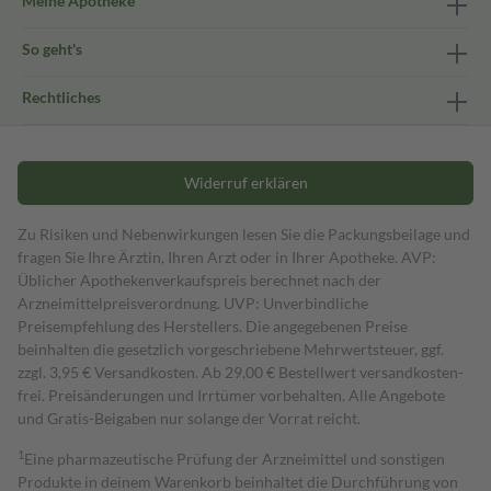
Meine Apotheke
So geht's
Rechtliches
Widerruf erklären
Zu Risiken und Nebenwirkungen lesen Sie die Packungsbeilage und
fragen Sie Ihre Ärztin, Ihren Arzt oder in Ihrer Apotheke. AVP:
Üblicher Apothekenverkaufspreis berechnet nach der
Arzneimittelpreisverordnung. UVP: Unverbindliche
Preisempfehlung des Herstellers. Die angegebenen Preise
beinhalten die gesetzlich vorgeschriebene Mehrwertsteuer, ggf.
zzgl. 3,95 € Versandkosten. Ab 29,00 € Bestell­wert versand­kosten­
frei. Preisänderungen und Irrtümer vorbehalten. Alle Angebote
und Gratis-Beigaben nur solange der Vorrat reicht.
1
Eine pharmazeutische Prüfung der Arzneimittel und sonstigen
Produkte in deinem Warenkorb beinhaltet die Durchführung von