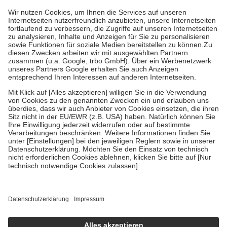
höchstens zehn Euro.
Es sind jedoch nie mehr als die tatsächlichen
Kosten der Leistung zu entrichten.
Diese Regeln gelten grundsätzlich auch für Online-Apotheken.
Bei Heilmitteln und häuslicher Krankenpflege beträgt die
Zuzahlung zehn Prozent der Kosten sowie zehn Euro je
Verordnung.
Um das Engagement der Versicherten für ihre eigene Gesundheit zu
stärken und die besondere Stellung der Familie zu unterstützen,
fallen
keine Zuzahlungen
an bei:
• Kindern und Jugendlichen bis zum vollendeten 18. Lebensjahr
mit Ausnahme der Fahrkosten
• Untersuchungen zur Vorsorge und Früherkennung, die von der
GKV getragen werden
• empfohlenen Schutzimpfungen
• Harn- und Blutteststreifen
Wir nutzen Trusted Shops als unabhängigen Dienstleister für die
Einholung von Bewertungen. Trusted Shops hat Maßnahmen
getroffen, um sicherzustellen, dass es sich um echte Bewertungen
handelt. Mehr Informationen findest du hier:
https://help.etrusted.com/hc/de/articles/4419944605341