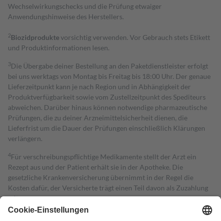
Wechselwirkungschecks und die Prüfung etwaiger
Anwendungshinweise des Herstellers.
2
Biozidprodukte
vorsichtig verwenden. Vor Gebrauch stets Etikett
und Produktinformationen lesen.
3
Die Übergabe deiner Bestellung an den Paketdienstleister erfolgt
bei uns werktags von Montag bis Freitag bis 18:00 Uhr. Der genaue
Lieferzeitpunkt kann je nach Region und in Abhängigkeit der
Produktverfügbarkeit sowie vom Zustellzeitpunkt des Spediteurs
abweichen. Darüber hinaus können notwendige pharmazeutische
Prüfungen, die zu deiner Arzneimittelsicherheit dienen, die
Lieferfrist um die Dauer der Prüfungen einschließlich Klärungen
verlängern.
4
Für verschreibungspflichtige Medikamente stellt der Arzt ein
Rezept aus und der Patient erhält sie in der Apotheke. Die
gesetzliche Krankenversicherung übernimmt in der Regel die
Kosten dafür, der Versicherte trägt einen Teil davon als Zuzahlung
mit.
Grundsätzlich leisten Mitglieder Zuzahlungen in Höhe von zehn
Prozent des Abgabepreises,
mindestens
jedoch
fünf Euro
und