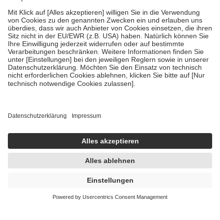
Verordnung.
Um das Engagement der Versicherten für ihre eigene Gesundheit zu
stärken und die besondere Stellung der Familie zu unterstützen,
fallen
keine Zuzahlungen
an bei:
• Kindern und Jugendlichen bis zum vollendeten 18. Lebensjahr
mit Ausnahme der Fahrkosten
• Untersuchungen zur Vorsorge und Früherkennung, die von der
GKV getragen werden
• empfohlenen Schutzimpfungen
• Harn- und Blutteststreifen
Wir nutzen Trusted Shops als unabhängigen Dienstleister für die
Einholung von Bewertungen. Trusted Shops hat Maßnahmen
getroffen, um sicherzustellen, dass es sich um echte Bewertungen
handelt. Mehr Informationen findest du hier:
https://help.etrusted.com/hc/de/articles/4419944605341
Einige Bilder und Inhalte wurden unter Zuhilfenahme künstlicher
Intelligenz erstellt.