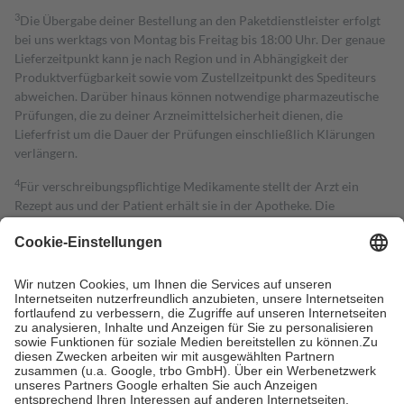
3
Die Übergabe deiner Bestellung an den Paketdienstleister erfolgt
bei uns werktags von Montag bis Freitag bis 18:00 Uhr. Der genaue
Lieferzeitpunkt kann je nach Region und in Abhängigkeit der
Produktverfügbarkeit sowie vom Zustellzeitpunkt des Spediteurs
abweichen. Darüber hinaus können notwendige pharmazeutische
Prüfungen, die zu deiner Arzneimittelsicherheit dienen, die
Lieferfrist um die Dauer der Prüfungen einschließlich Klärungen
verlängern.
4
Für verschreibungspflichtige Medikamente stellt der Arzt ein
Rezept aus und der Patient erhält sie in der Apotheke. Die
gesetzliche Krankenversicherung übernimmt in der Regel die
Kosten dafür, der Versicherte trägt einen Teil davon als Zuzahlung
mit.
Grundsätzlich leisten Mitglieder Zuzahlungen in Höhe von zehn
Prozent des Abgabepreises,
mindestens
jedoch
fünf Euro
und
höchstens zehn Euro.
Es sind jedoch nie mehr als die tatsächlichen
Kosten der Leistung zu entrichten.
Diese Regeln gelten grundsätzlich auch für Online-Apotheken.
Bei Heilmitteln und häuslicher Krankenpflege beträgt die
Zuzahlung zehn Prozent der Kosten sowie zehn Euro je