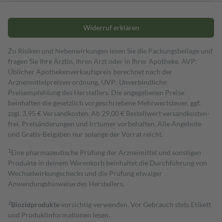
Widerruf erklären
Zu Risiken und Nebenwirkungen lesen Sie die Packungsbeilage und
fragen Sie Ihre Ärztin, Ihren Arzt oder in Ihrer Apotheke. AVP:
Üblicher Apothekenverkaufspreis berechnet nach der
Arzneimittelpreisverordnung. UVP: Unverbindliche
Preisempfehlung des Herstellers. Die angegebenen Preise
beinhalten die gesetzlich vorgeschriebene Mehrwertsteuer, ggf.
zzgl. 3,95 € Versandkosten. Ab 29,00 € Bestell­wert versand­kosten­
frei. Preisänderungen und Irrtümer vorbehalten. Alle Angebote
und Gratis-Beigaben nur solange der Vorrat reicht.
1
Eine pharmazeutische Prüfung der Arzneimittel und sonstigen
Produkte in deinem Warenkorb beinhaltet die Durchführung von
Wechselwirkungschecks und die Prüfung etwaiger
Anwendungshinweise des Herstellers.
2
Biozidprodukte
vorsichtig verwenden. Vor Gebrauch stets Etikett
und Produktinformationen lesen.