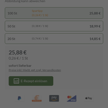
Abbildung kann abweichen
Spartipp
100 St
25,88 €
(0,26 € / 1 St)
50 St
18,99 €
(0,38 € / 1 St)
20 St
14,85 €
(0,74 € / 1 St)
25,88 €
0,26 € / 1 St
sofort lieferbar
Preise inkl. MwSt. ggf. zzgl. Versandkosten
E-Rezept einlösen