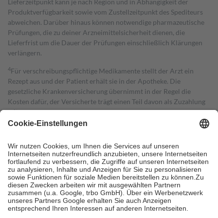
Lieferzeitpunkt kann je nach Region und in Abhängigkeit der
Produktverfügbarkeit sowie vom Zustellzeitpunkt des Spediteurs
abweichen. Darüber hinaus können notwendige pharmazeutische
Prüfungen, die zu deiner Arzneimittelsicherheit dienen, die
Lieferfrist um die Dauer der Prüfungen einschließlich Klärungen
verlängern.
4
Für verschreibungspflichtige Medikamente stellt der Arzt ein
Rezept aus und der Patient erhält sie in der Apotheke. Die
gesetzliche Krankenversicherung übernimmt in der Regel die
Kosten dafür, der Versicherte trägt einen Teil davon als Zuzahlung
mit.
Grundsätzlich leisten Mitglieder Zuzahlungen in Höhe von zehn
Prozent des Abgabepreises,
mindestens
jedoch
fünf Euro
und
höchstens zehn Euro.
Es sind jedoch nie mehr als die tatsächlichen
Kosten der Leistung zu entrichten.
Diese Regeln gelten grundsätzlich auch für Online-Apotheken.
Bei Heilmitteln und häuslicher Krankenpflege beträgt die
Zuzahlung zehn Prozent der Kosten sowie zehn Euro je
Verordnung.
Um das Engagement der Versicherten für ihre eigene Gesundheit zu
stärken und die besondere Stellung der Familie zu unterstützen,