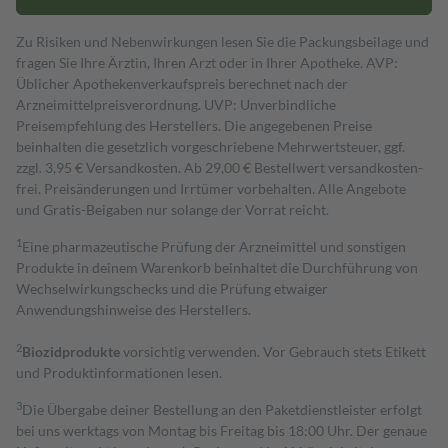
Zu Risiken und Nebenwirkungen lesen Sie die Packungsbeilage und
fragen Sie Ihre Ärztin, Ihren Arzt oder in Ihrer Apotheke. AVP:
Üblicher Apothekenverkaufspreis berechnet nach der
Arzneimittelpreisverordnung. UVP: Unverbindliche
Preisempfehlung des Herstellers. Die angegebenen Preise
beinhalten die gesetzlich vorgeschriebene Mehrwertsteuer, ggf.
zzgl. 3,95 € Versandkosten. Ab 29,00 € Bestell­wert versand­kosten­
frei. Preisänderungen und Irrtümer vorbehalten. Alle Angebote
und Gratis-Beigaben nur solange der Vorrat reicht.
1
Eine pharmazeutische Prüfung der Arzneimittel und sonstigen
Produkte in deinem Warenkorb beinhaltet die Durchführung von
Wechselwirkungschecks und die Prüfung etwaiger
Anwendungshinweise des Herstellers.
2
Biozidprodukte
vorsichtig verwenden. Vor Gebrauch stets Etikett
und Produktinformationen lesen.
3
Die Übergabe deiner Bestellung an den Paketdienstleister erfolgt
bei uns werktags von Montag bis Freitag bis 18:00 Uhr. Der genaue