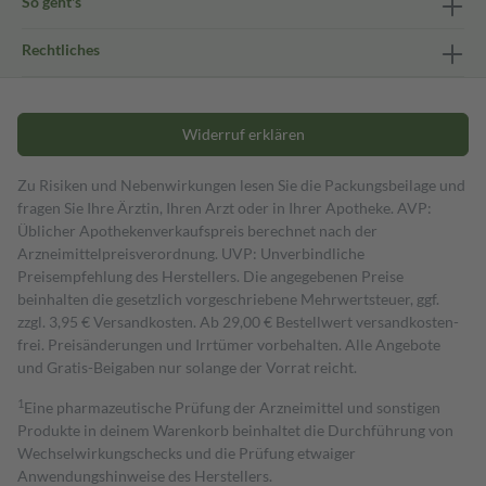
So geht's
Rechtliches
Widerruf erklären
Zu Risiken und Nebenwirkungen lesen Sie die Packungsbeilage und
fragen Sie Ihre Ärztin, Ihren Arzt oder in Ihrer Apotheke. AVP:
Üblicher Apothekenverkaufspreis berechnet nach der
Arzneimittelpreisverordnung. UVP: Unverbindliche
Preisempfehlung des Herstellers. Die angegebenen Preise
beinhalten die gesetzlich vorgeschriebene Mehrwertsteuer, ggf.
zzgl. 3,95 € Versandkosten. Ab 29,00 € Bestell­wert versand­kosten­
frei. Preisänderungen und Irrtümer vorbehalten. Alle Angebote
und Gratis-Beigaben nur solange der Vorrat reicht.
1
Eine pharmazeutische Prüfung der Arzneimittel und sonstigen
Produkte in deinem Warenkorb beinhaltet die Durchführung von
Wechselwirkungschecks und die Prüfung etwaiger
Anwendungshinweise des Herstellers.