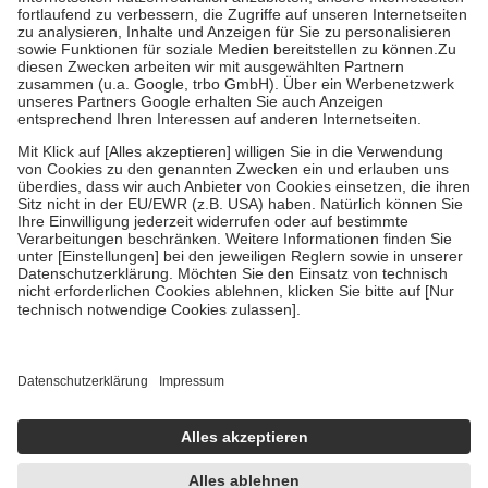
Diese Regeln gelten grundsätzlich auch für Online-Apotheken.
Bei Heilmitteln und häuslicher Krankenpflege beträgt die
Zuzahlung zehn Prozent der Kosten sowie zehn Euro je
Verordnung.
Um das Engagement der Versicherten für ihre eigene Gesundheit zu
stärken und die besondere Stellung der Familie zu unterstützen,
fallen
keine Zuzahlungen
an bei:
• Kindern und Jugendlichen bis zum vollendeten 18. Lebensjahr
mit Ausnahme der Fahrkosten
• Untersuchungen zur Vorsorge und Früherkennung, die von der
GKV getragen werden
• empfohlenen Schutzimpfungen
• Harn- und Blutteststreifen
Wir nutzen Trusted Shops als unabhängigen Dienstleister für die
Einholung von Bewertungen. Trusted Shops hat Maßnahmen
getroffen, um sicherzustellen, dass es sich um echte Bewertungen
handelt. Mehr Informationen findest du hier:
https://help.etrusted.com/hc/de/articles/4419944605341
Einige Bilder und Inhalte wurden unter Zuhilfenahme künstlicher
Intelligenz erstellt.