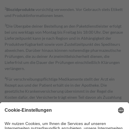
2
Biozidprodukte
vorsichtig verwenden. Vor Gebrauch stets Etikett
und Produktinformationen lesen.
3
Die Übergabe deiner Bestellung an den Paketdienstleister erfolgt
bei uns werktags von Montag bis Freitag bis 18:00 Uhr. Der genaue
Lieferzeitpunkt kann je nach Region und in Abhängigkeit der
Produktverfügbarkeit sowie vom Zustellzeitpunkt des Spediteurs
abweichen. Darüber hinaus können notwendige pharmazeutische
Prüfungen, die zu deiner Arzneimittelsicherheit dienen, die
Lieferfrist um die Dauer der Prüfungen einschließlich Klärungen
verlängern.
4
Für verschreibungspflichtige Medikamente stellt der Arzt ein
Rezept aus und der Patient erhält sie in der Apotheke. Die
gesetzliche Krankenversicherung übernimmt in der Regel die
Kosten dafür, der Versicherte trägt einen Teil davon als Zuzahlung
mit.
Grundsätzlich leisten Mitglieder Zuzahlungen in Höhe von zehn
Prozent des Abgabepreises,
mindestens
jedoch
fünf Euro
und
höchstens zehn Euro.
Es sind jedoch nie mehr als die tatsächlichen
Kosten der Leistung zu entrichten.