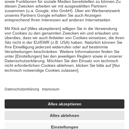
Zuzahlung zehn Prozent der Kosten sowie zehn Euro je
Verordnung.
Um das Engagement der Versicherten für ihre eigene Gesundheit zu
stärken und die besondere Stellung der Familie zu unterstützen,
fallen
keine Zuzahlungen
an bei:
• Kindern und Jugendlichen bis zum vollendeten 18. Lebensjahr
mit Ausnahme der Fahrkosten
• Untersuchungen zur Vorsorge und Früherkennung, die von der
GKV getragen werden
• empfohlenen Schutzimpfungen
• Harn- und Blutteststreifen
Wir nutzen Trusted Shops als unabhängigen Dienstleister für die
Einholung von Bewertungen. Trusted Shops hat Maßnahmen
getroffen, um sicherzustellen, dass es sich um echte Bewertungen
handelt. Mehr Informationen findest du hier:
https://help.etrusted.com/hc/de/articles/4419944605341
Einige Bilder und Inhalte wurden unter Zuhilfenahme künstlicher
Intelligenz erstellt.