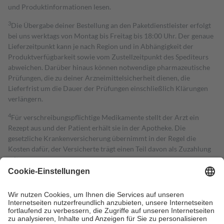
und Produktinformationen lesen.
3
Die Übergabe deiner Bestellung an den Paketdienstleister erfolgt
bei uns werktags von Montag bis Freitag bis 18:00 Uhr. Der genaue
Lieferzeitpunkt kann je nach Region und in Abhängigkeit der
Produktverfügbarkeit sowie vom Zustellzeitpunkt des Spediteurs
abweichen. Darüber hinaus können notwendige pharmazeutische
Prüfungen, die zu deiner Arzneimittelsicherheit dienen, die
Lieferfrist um die Dauer der Prüfungen einschließlich Klärungen
verlängern.
4
Für verschreibungspflichtige Medikamente stellt der Arzt ein
Rezept aus und der Patient erhält sie in der Apotheke. Die
gesetzliche Krankenversicherung übernimmt in der Regel die
Kosten dafür, der Versicherte trägt einen Teil davon als Zuzahlung
mit.
Grundsätzlich leisten Mitglieder Zuzahlungen in Höhe von zehn
Prozent des Abgabepreises,
mindestens
jedoch
fünf Euro
und
höchstens zehn Euro.
Es sind jedoch nie mehr als die tatsächlichen
Kosten der Leistung zu entrichten.
Diese Regeln gelten grundsätzlich auch für Online-Apotheken.
Bei Heilmitteln und häuslicher Krankenpflege beträgt die