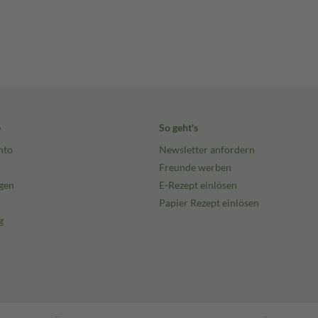
e
So geht's
nto
Newsletter anfordern
Freunde werben
gen
E-Rezept einlösen
Papier Rezept einlösen
g