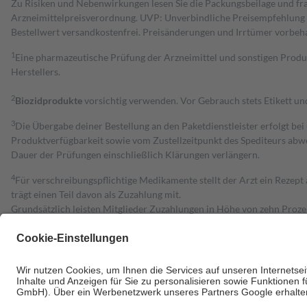
Zu Risiken und Nebenwirkungen lesen Sie die Packungsbeilage und fra
Arzneimittelpreisverordnung. UVP: Unverbindliche Preisempfehlung de
Bestell­wert versand­kosten­frei. Preisänderungen und Irrtümer vorbeh
1
Eine pharmazeutische Prüfung der Arzneimittel und sonstigen Pro
Herstellers.
2
Biozidprodukte
vorsichtig verwenden. Vor Gebrauch stets Etikett u
3
Die Übergabe deiner Bestellung an den Paketdienstleister erfolgt bei
Produktverfügbarkeit sowie vom Zustellzeitpunkt des Spediteurs abwe
Dauer der Prüfungen einschließlich Klärungen verlängern.
4
Für verschreibungspflichtige Medikamente stellt der Arzt ein Rezept 
trägt einen Teil davon als Zuzahlung mit.
Grundsätzlich leisten Mitglieder Zuzahlungen in Höhe von zehn Proz
zu entrichten.
Diese Regeln gelten grundsätzlich auch für Online-Apotheken.
Bei Heilmitteln und häuslicher Krankenpflege beträgt die Zuzahlung 
Um das Engagement der Versicherten für ihre eigene Gesundheit zu stä
• Kindern und Jugendlichen bis zum vollendeten 18. Lebensjahr mit
• Untersuchungen zur Vorsorge und Früherkennung, die von der GKV