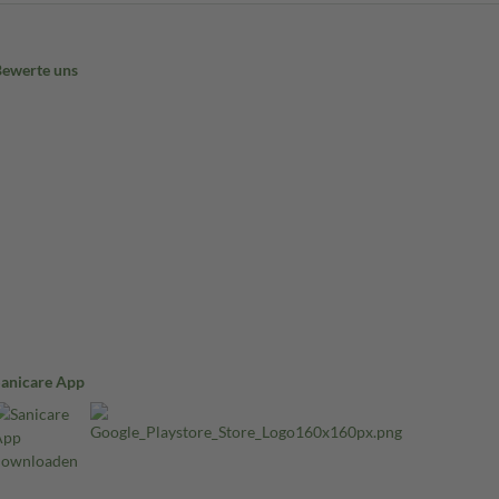
Bewerte uns
Sanicare App