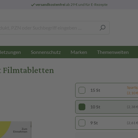
versandkostenfrei
ab 29 € und für E-Rezepte
letzungen
Sonnenschutz
Marken
Themenwelten
 Filmtabletten
Sparti
15 St
(2,10 € 
10 St
(2,38 € 
9 St
(2,61 € 