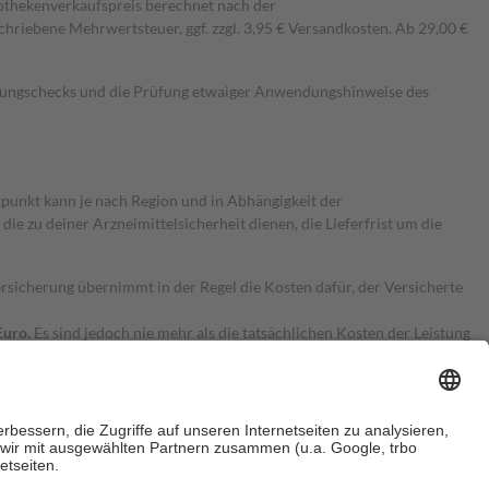
pothekenverkaufspreis berechnet nach der
hriebene Mehrwertsteuer, ggf. zzgl. 3,95 € Versandkosten. Ab 29,00 €
kungschecks und die Prüfung etwaiger Anwendungshinweise des
itpunkt kann je nach Region und in Abhängigkeit der
 zu deiner Arzneimittelsicherheit dienen, die Lieferfrist um die
ersicherung übernimmt in der Regel die Kosten dafür, der Versicherte
Euro.
Es sind jedoch nie mehr als die tatsächlichen Kosten der Leistung
e Zuzahlungen
an bei: