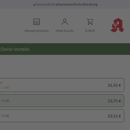
persönliche
pharmazeutische Beratung
Rezept einlösen
Mein Konto
0,00 €
Deine Vorteile
pp
31,55 €
/ 1 St)
23,75 €
/ 1 St)
23,51 €
/ 1 St)