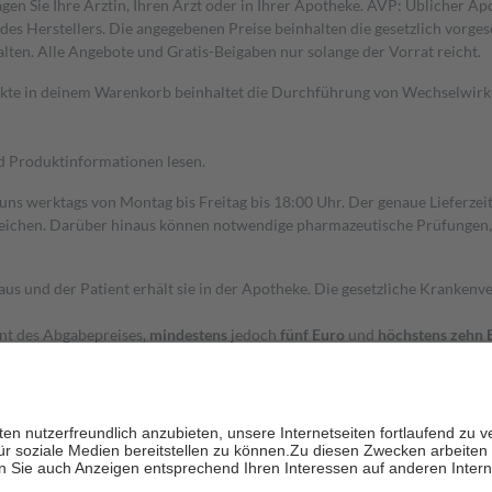
gen Sie Ihre Ärztin, Ihren Arzt oder in Ihrer Apotheke. AVP: Üblicher A
s Herstellers. Die angegebenen Preise beinhalten die gesetzlich vorgesc
alten. Alle Angebote und Gratis-Beigaben nur solange der Vorrat reicht.
dukte in deinem Warenkorb beinhaltet die Durchführung von Wechselwir
nd Produktinformationen lesen.
 uns werktags von Montag bis Freitag bis 18:00 Uhr. Der genaue Lieferze
ichen. Darüber hinaus können notwendige pharmazeutische Prüfungen, die
aus und der Patient erhält sie in der Apotheke. Die gesetzliche Krankenv
ent des Abgabepreises,
mindestens
jedoch
fünf Euro
und
höchstens zehn 
zehn Prozent der Kosten sowie zehn Euro je Verordnung.
rken und die besondere Stellung der Familie zu unterstützen, fallen
kein
 Ausnahme der Fahrkosten
 getragen werden