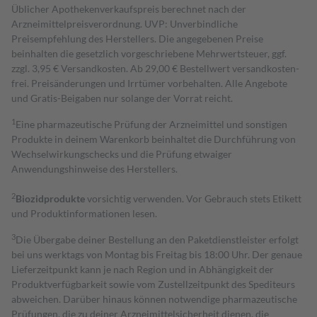
Üblicher Apothekenverkaufspreis berechnet nach der
Arzneimittelpreisverordnung. UVP: Unverbindliche
Preisempfehlung des Herstellers. Die angegebenen Preise
beinhalten die gesetzlich vorgeschriebene Mehrwertsteuer, ggf.
zzgl. 3,95 € Versandkosten. Ab 29,00 € Bestell­wert versand­kosten­
frei. Preisänderungen und Irrtümer vorbehalten. Alle Angebote
und Gratis-Beigaben nur solange der Vorrat reicht.
1
Eine pharmazeutische Prüfung der Arzneimittel und sonstigen
Produkte in deinem Warenkorb beinhaltet die Durchführung von
Wechselwirkungschecks und die Prüfung etwaiger
Anwendungshinweise des Herstellers.
2
Biozidprodukte
vorsichtig verwenden. Vor Gebrauch stets Etikett
und Produktinformationen lesen.
3
Die Übergabe deiner Bestellung an den Paketdienstleister erfolgt
bei uns werktags von Montag bis Freitag bis 18:00 Uhr. Der genaue
Lieferzeitpunkt kann je nach Region und in Abhängigkeit der
Produktverfügbarkeit sowie vom Zustellzeitpunkt des Spediteurs
abweichen. Darüber hinaus können notwendige pharmazeutische
Prüfungen, die zu deiner Arzneimittelsicherheit dienen, die