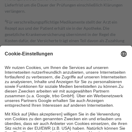
Lieferfrist um die Dauer der Prüfungen einschließlich Klärungen
verlängern.
4
Für verschreibungspflichtige Medikamente stellt der Arzt ein
Rezept aus und der Patient erhält sie in der Apotheke. Die
gesetzliche Krankenversicherung übernimmt in der Regel die
Kosten dafür, der Versicherte trägt einen Teil davon als Zuzahlung
mit.
Grundsätzlich leisten Mitglieder Zuzahlungen in Höhe von zehn
Prozent des Abgabepreises,
mindestens
jedoch
fünf Euro
und
höchstens zehn Euro.
Es sind jedoch nie mehr als die tatsächlichen
Kosten der Leistung zu entrichten.
Diese Regeln gelten grundsätzlich auch für Online-Apotheken.
Bei Heilmitteln und häuslicher Krankenpflege beträgt die
Zuzahlung zehn Prozent der Kosten sowie zehn Euro je
Verordnung.
Um das Engagement der Versicherten für ihre eigene Gesundheit zu
stärken und die besondere Stellung der Familie zu unterstützen,
fallen
keine Zuzahlungen
an bei:
• Kindern und Jugendlichen bis zum vollendeten 18. Lebensjahr
mit Ausnahme der Fahrkosten