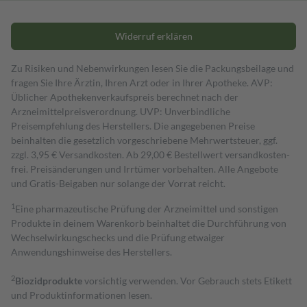
Widerruf erklären
Zu Risiken und Nebenwirkungen lesen Sie die Packungsbeilage und
fragen Sie Ihre Ärztin, Ihren Arzt oder in Ihrer Apotheke. AVP:
Üblicher Apothekenverkaufspreis berechnet nach der
Arzneimittelpreisverordnung. UVP: Unverbindliche
Preisempfehlung des Herstellers. Die angegebenen Preise
beinhalten die gesetzlich vorgeschriebene Mehrwertsteuer, ggf.
zzgl. 3,95 € Versandkosten. Ab 29,00 € Bestell­wert versand­kosten­
frei. Preisänderungen und Irrtümer vorbehalten. Alle Angebote
und Gratis-Beigaben nur solange der Vorrat reicht.
1
Eine pharmazeutische Prüfung der Arzneimittel und sonstigen
Produkte in deinem Warenkorb beinhaltet die Durchführung von
Wechselwirkungschecks und die Prüfung etwaiger
Anwendungshinweise des Herstellers.
2
Biozidprodukte
vorsichtig verwenden. Vor Gebrauch stets Etikett
und Produktinformationen lesen.