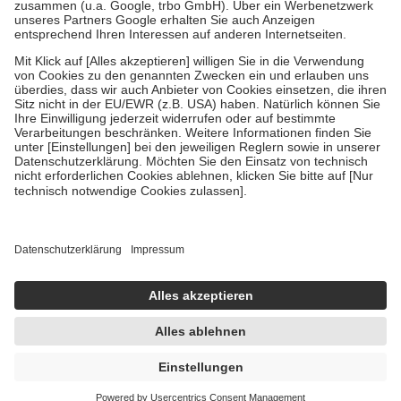
Verordnung.
Um das Engagement der Versicherten für ihre eigene Gesundheit zu
stärken und die besondere Stellung der Familie zu unterstützen,
fallen
keine Zuzahlungen
an bei:
• Kindern und Jugendlichen bis zum vollendeten 18. Lebensjahr
mit Ausnahme der Fahrkosten
• Untersuchungen zur Vorsorge und Früherkennung, die von der
GKV getragen werden
• empfohlenen Schutzimpfungen
• Harn- und Blutteststreifen
Wir nutzen Trusted Shops als unabhängigen Dienstleister für die
Einholung von Bewertungen. Trusted Shops hat Maßnahmen
getroffen, um sicherzustellen, dass es sich um echte Bewertungen
handelt. Mehr Informationen findest du hier:
https://help.etrusted.com/hc/de/articles/4419944605341
Einige Bilder und Inhalte wurden unter Zuhilfenahme künstlicher
Intelligenz erstellt.