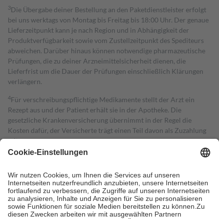
3
Die Übergabe deiner Bestellung an den Paketdienstleister erfolgt
bei uns werktags von Montag bis Freitag bis 18:00 Uhr. Der genaue
Lieferzeitpunkt kann je nach Region und in Abhängigkeit der
Produktverfügbarkeit sowie vom Zustellzeitpunkt des Spediteurs
abweichen. Darüber hinaus können notwendige pharmazeutische
Prüfungen, die zu deiner Arzneimittelsicherheit dienen, die
Lieferfrist um die Dauer der Prüfungen einschließlich Klärungen
verlängern.
4
Für verschreibungspflichtige Medikamente stellt der Arzt ein
Rezept aus und der Patient erhält sie in der Apotheke. Die
gesetzliche Krankenversicherung übernimmt in der Regel die
Kosten dafür, der Versicherte trägt einen Teil davon als Zuzahlung
mit.
Grundsätzlich leisten Mitglieder Zuzahlungen in Höhe von zehn
Prozent des Abgabepreises,
mindestens
jedoch
fünf Euro
und
höchstens zehn Euro.
Es sind jedoch nie mehr als die tatsächlichen
Kosten der Leistung zu entrichten.
Diese Regeln gelten grundsätzlich auch für Online-Apotheken.
Bei Heilmitteln und häuslicher Krankenpflege beträgt die
Zuzahlung zehn Prozent der Kosten sowie zehn Euro je