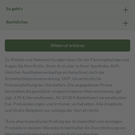
So geht's
Rechtliches
Widerruf erklären
Zu Risiken und Nebenwirkungen lesen Sie die Packungsbeilage und
fragen Sie Ihre Ärztin, Ihren Arzt oder in Ihrer Apotheke. AVP:
Üblicher Apothekenverkaufspreis berechnet nach der
Arzneimittelpreisverordnung. UVP: Unverbindliche
Preisempfehlung des Herstellers. Die angegebenen Preise
beinhalten die gesetzlich vorgeschriebene Mehrwertsteuer, ggf.
zzgl. 3,95 € Versandkosten. Ab 29,00 € Bestell­wert versand­kosten­
frei. Preisänderungen und Irrtümer vorbehalten. Alle Angebote
und Gratis-Beigaben nur solange der Vorrat reicht.
1
Eine pharmazeutische Prüfung der Arzneimittel und sonstigen
Produkte in deinem Warenkorb beinhaltet die Durchführung von
Wechselwirkungschecks und die Prüfung etwaiger