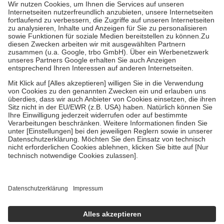
höchstens zehn Euro.
Es sind jedoch nie mehr als die tatsächlichen
Kosten der Leistung zu entrichten.
Diese Regeln gelten grundsätzlich auch für Online-Apotheken.
Bei Heilmitteln und häuslicher Krankenpflege beträgt die
Zuzahlung zehn Prozent der Kosten sowie zehn Euro je
Verordnung.
Um das Engagement der Versicherten für ihre eigene Gesundheit zu
stärken und die besondere Stellung der Familie zu unterstützen,
fallen
keine Zuzahlungen
an bei:
• Kindern und Jugendlichen bis zum vollendeten 18. Lebensjahr
mit Ausnahme der Fahrkosten
• Untersuchungen zur Vorsorge und Früherkennung, die von der
GKV getragen werden
• empfohlenen Schutzimpfungen
• Harn- und Blutteststreifen
Wir nutzen Trusted Shops als unabhängigen Dienstleister für die
Einholung von Bewertungen. Trusted Shops hat Maßnahmen
getroffen, um sicherzustellen, dass es sich um echte Bewertungen
handelt. Mehr Informationen findest du hier:
https://help.etrusted.com/hc/de/articles/4419944605341