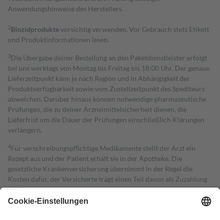
Anwendungshinweise des Herstellers.
2
Biozidprodukte
vorsichtig verwenden. Vor Gebrauch stets Etikett
und Produktinformationen lesen.
3
Die Übergabe deiner Bestellung an den Paketdienstleister erfolgt
bei uns werktags von Montag bis Freitag bis 18:00 Uhr. Der genaue
Lieferzeitpunkt kann je nach Region und in Abhängigkeit der
Produktverfügbarkeit sowie vom Zustellzeitpunkt des Spediteurs
abweichen. Darüber hinaus können notwendige pharmazeutische
Prüfungen, die zu deiner Arzneimittelsicherheit dienen, die
Lieferfrist um die Dauer der Prüfungen einschließlich Klärungen
verlängern.
4
Für verschreibungspflichtige Medikamente stellt der Arzt ein
Rezept aus und der Patient erhält sie in der Apotheke. Die
gesetzliche Krankenversicherung übernimmt in der Regel die
Kosten dafür, der Versicherte trägt einen Teil davon als Zuzahlung
mit.
Grundsätzlich leisten Mitglieder Zuzahlungen in Höhe von zehn
Prozent des Abgabepreises,
mindestens
jedoch
fünf Euro
und