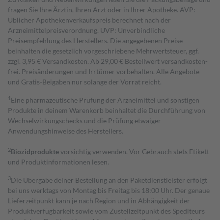
fragen Sie Ihre Ärztin, Ihren Arzt oder in Ihrer Apotheke. AVP:
Üblicher Apothekenverkaufspreis berechnet nach der
Arzneimittelpreisverordnung. UVP: Unverbindliche
Preisempfehlung des Herstellers. Die angegebenen Preise
beinhalten die gesetzlich vorgeschriebene Mehrwertsteuer, ggf.
zzgl. 3,95 € Versandkosten. Ab 29,00 € Bestell­wert versand­kosten­
frei. Preisänderungen und Irrtümer vorbehalten. Alle Angebote
und Gratis-Beigaben nur solange der Vorrat reicht.
1
Eine pharmazeutische Prüfung der Arzneimittel und sonstigen
Produkte in deinem Warenkorb beinhaltet die Durchführung von
Wechselwirkungschecks und die Prüfung etwaiger
Anwendungshinweise des Herstellers.
2
Biozidprodukte
vorsichtig verwenden. Vor Gebrauch stets Etikett
und Produktinformationen lesen.
3
Die Übergabe deiner Bestellung an den Paketdienstleister erfolgt
bei uns werktags von Montag bis Freitag bis 18:00 Uhr. Der genaue
Lieferzeitpunkt kann je nach Region und in Abhängigkeit der
Produktverfügbarkeit sowie vom Zustellzeitpunkt des Spediteurs