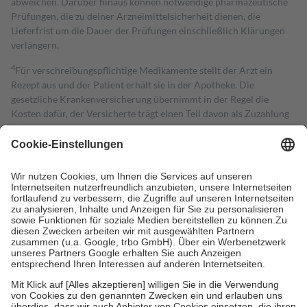
abweichen. Darüber hinaus können notwendige pharmazeutische
Prüfungen, die zu deiner Arzneimittelsicherheit dienen, die
Lieferfrist um die Dauer der Prüfungen einschließlich Klärungen
verlängern.
4
Für verschreibungspflichtige Medikamente stellt der Arzt ein
Rezept aus und der Patient erhält sie in der Apotheke. Die
gesetzliche Krankenversicherung übernimmt in der Regel die
Kosten dafür, der Versicherte trägt einen Teil davon als Zuzahlung
mit.
Grundsätzlich leisten Mitglieder Zuzahlungen in Höhe von zehn
Prozent des Abgabepreises,
mindestens
jedoch
fünf Euro
und
höchstens zehn Euro.
Es sind jedoch nie mehr als die tatsächlichen
Kosten der Leistung zu entrichten.
Diese Regeln gelten grundsätzlich auch für Online-Apotheken.
Bei Heilmitteln und häuslicher Krankenpflege beträgt die
Zuzahlung zehn Prozent der Kosten sowie zehn Euro je
Verordnung.
Um das Engagement der Versicherten für ihre eigene Gesundheit zu
stärken und die besondere Stellung der Familie zu unterstützen,
fallen
keine Zuzahlungen
an bei:
• Kindern und Jugendlichen bis zum vollendeten 18. Lebensjahr