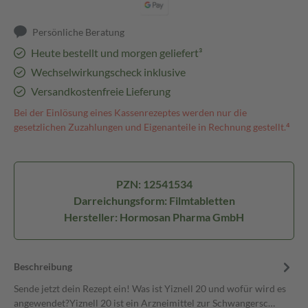
Persönliche Beratung
Heute bestellt und morgen geliefert³
Wechselwirkungscheck inklusive
Versandkostenfreie Lieferung
Bei der Einlösung eines Kassenrezeptes werden nur die
gesetzlichen Zuzahlungen und Eigenanteile in Rechnung gestellt.⁴
PZN: 12541534
Darreichungsform: Filmtabletten
Hersteller: Hormosan Pharma GmbH
Beschreibung
Sende jetzt dein Rezept ein! Was ist Yiznell 20 und wofür wird es
angewendet?Yiznell 20 ist ein Arzneimittel zur Schwangersc…