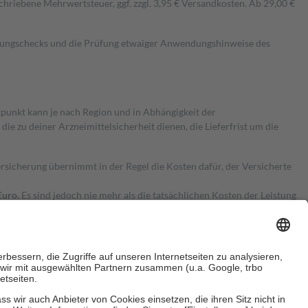
hriebene Mehrwertsteuer, ggf. zzgl. 3,95 € Versandkosten. Ab 29,00 €
kungschecks und die Prüfung etwaiger Anwendungshinweise des
itpunkt kann je nach Region und in Abhängigkeit der
 zu deiner Arzneimittelsicherheit dienen, die Lieferfrist um die
ersicherung übernimmt in der Regel die Kosten dafür, der Versicherte
Euro.
Es sind jedoch nie mehr als die tatsächlichen Kosten der Leistung
e Zuzahlungen
an bei: