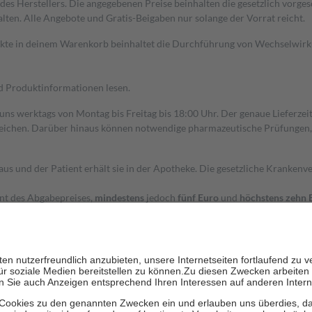
s Herstellers. Die angegebenen Preise beinhalten die gesetzlich vorgesc
alten. Alle Angebote und Gratis-Beigaben nur solange der Vorrat reicht.
dukte in deinem Warenkorb beinhaltet die Durchführung von Wechselwir
nd Produktinformationen lesen.
 uns werktags von Montag bis Freitag bis 18:00 Uhr. Der genaue Lieferze
ichen. Darüber hinaus können notwendige pharmazeutische Prüfungen, die
aus und der Patient erhält sie in der Apotheke. Die gesetzliche Krankenv
ent des Abgabepreises,
mindestens
jedoch
fünf Euro
und
höchstens zehn 
zehn Prozent der Kosten sowie zehn Euro je Verordnung.
rken und die besondere Stellung der Familie zu unterstützen, fallen
kein
 Ausnahme der Fahrkosten
 getragen werden