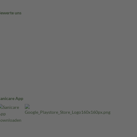
Bewerte uns
Sanicare App