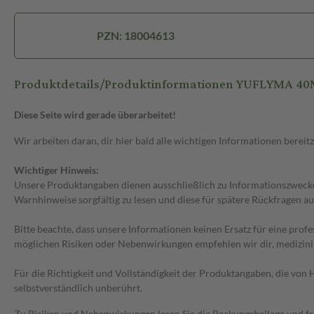
PZN: 18004613
Produktdetails/Produktinformationen YUFLYMA 4
Diese Seite wird gerade überarbeitet!
Wir arbeiten daran, dir hier bald alle wichtigen Informationen bereitz
Wichtiger Hinweis:
Unsere Produktangaben dienen ausschließlich zu Informationszwecken
Warnhinweise sorgfältig zu lesen und diese für spätere Rückfragen au
Bitte beachte, dass unsere Informationen keinen Ersatz für eine prof
möglichen Risiken oder Nebenwirkungen empfehlen wir dir, medizini
Für die Richtigkeit und Vollständigkeit der Produktangaben, die vo
selbstverständlich unberührt.
Zu Risiken und Nebenwirkungen lesen Sie die Packungsbeilage und frag