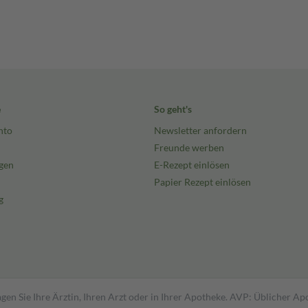
e
So geht's
nto
Newsletter anfordern
Freunde werben
gen
E-Rezept einlösen
Papier Rezept einlösen
g
gen Sie Ihre Ärztin, Ihren Arzt oder in Ihrer Apotheke. AVP: Üblicher A