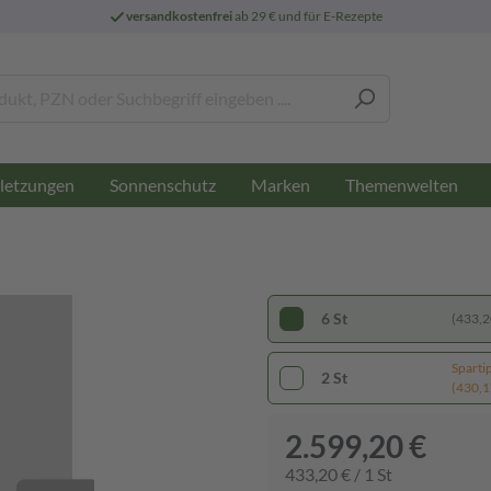
versandkostenfrei
ab 29 € und für E-Rezepte
letzungen
Sonnenschutz
Marken
Themenwelten
6 St
(433,20
Sparti
2 St
(430,17
2.599,20 €
433,20 € / 1 St