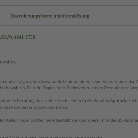
Darreichungsform: Injektionslösung
0MG/0.4ML FER
ustellen.
 und erfolgen ohne Gewähr. Bitte nimm dir vor dem Verzehr oder der An
fzubewahren. Falls du Fragen oder Bedenken zu einem Produkt hast, wende
essionelle Beratung durch eine Ärztin, einen Arzt oder eine Apothekerin
sches Fachpersonal zu konsultieren.
n Herstellern oder Dritten bereitgestellt werden, übernimmt die BS-Apot
en Sie Ihre Ärztin, Ihren Arzt oder in Ihrer Apotheke.