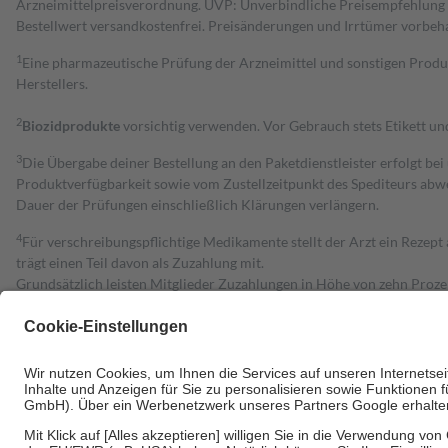
Arzneimittelpreisverordnung. UVP: Unverbindliche Preisempfehlung de
Bestell­wert versand­kosten­frei. Preisänderungen und Irrtümer vorbeh
1
Eine pharmazeutische Prüfung der Arzneimittel und sonstigen Pro
Herstellers.
2
Biozidprodukte
vorsichtig verwenden. Vor Gebrauch stets Etikett u
3
Die Übergabe deiner Bestellung an den Paketdienstleister erfolgt bei
Produktverfügbarkeit sowie vom Zustellzeitpunkt des Spediteurs abwe
Dauer der Prüfungen einschließlich Klärungen verlängern.
4
Für verschreibungspflichtige Medikamente stellt der Arzt ein Rezept 
trägt einen Teil davon als Zuzahlung mit.
Grundsätzlich leisten Mitglieder Zuzahlungen in Höhe von zehn Proz
zu entrichten.
Diese Regeln gelten grundsätzlich auch für Online-Apotheken.
Bei Heilmitteln und häuslicher Krankenpflege beträgt die Zuzahlung 
Um das Engagement der Versicherten für ihre eigene Gesundheit zu stä
• Kindern und Jugendlichen bis zum vollendeten 18. Lebensjahr mit
• Untersuchungen zur Vorsorge und Früherkennung, die von der GKV
• empfohlenen Schutzimpfungen