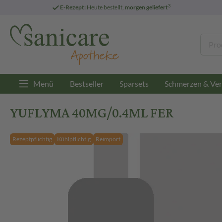
3
E-Rezept:
Heute bestellt,
morgen geliefert
Menü
Bestseller
Sparsets
Schmerzen & Ver
YUFLYMA 40MG/0.4ML FER
Rezeptpflichtig
Kühlpflichtig
Reimport