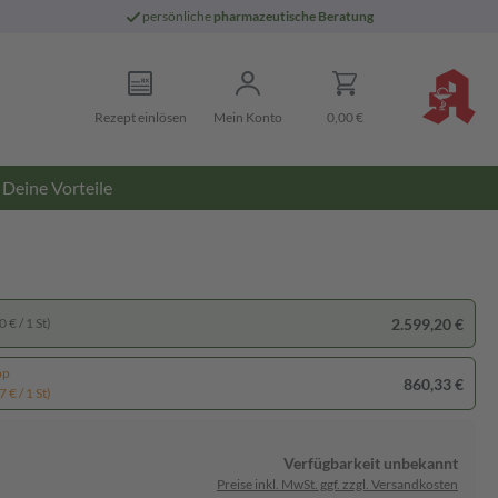
persönliche
pharmazeutische Beratung
Rezept einlösen
Mein Konto
0,00 €
Deine Vorteile
2.599,20 €
 € / 1 St)
pp
860,33 €
 € / 1 St)
Verfügbarkeit unbekannt
Preise inkl. MwSt. ggf. zzgl. Versandkosten