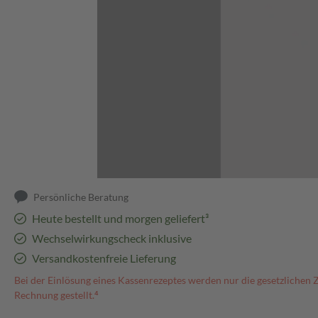
Abbildung kann abweichen
Persönliche Beratung
Heute bestellt und morgen geliefert³
Wechselwirkungscheck inklusive
Versandkostenfreie Lieferung
Bei der Einlösung eines Kassenrezeptes werden nur die gesetzlichen 
Rechnung gestellt.⁴