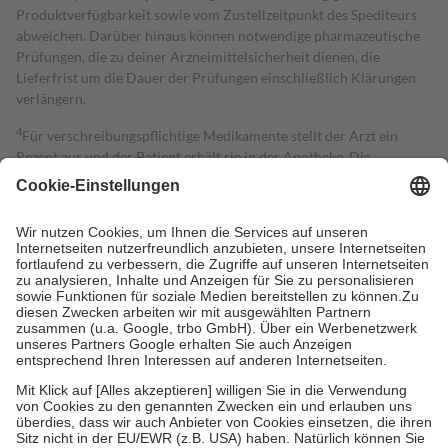
Produktverfügbarkeit sowie vom Zustellzeitpunkt des Spediteurs
abweichen. Darüber hinaus können notwendige pharmazeutische
Prüfungen, die zu deiner Arzneimittelsicherheit dienen, die
Lieferfrist um die Dauer der Prüfungen einschließlich Klärungen
verlängern.
4
Für verschreibungspflichtige Medikamente stellt der Arzt ein
Rezept aus und der Patient erhält sie in der Apotheke. Die
gesetzliche Krankenversicherung übernimmt in der Regel die
Kosten dafür, der Versicherte trägt einen Teil davon als Zuzahlung
mit.
Grundsätzlich leisten Mitglieder Zuzahlungen in Höhe von zehn
Prozent des Abgabepreises,
mindestens
jedoch
fünf Euro
und
höchstens zehn Euro.
Es sind jedoch nie mehr als die tatsächlichen
Kosten der Leistung zu entrichten.
Diese Regeln gelten grundsätzlich auch für Online-Apotheken.
Bei Heilmitteln und häuslicher Krankenpflege beträgt die
Zuzahlung zehn Prozent der Kosten sowie zehn Euro je
Verordnung.
Um das Engagement der Versicherten für ihre eigene Gesundheit zu
stärken und die besondere Stellung der Familie zu unterstützen,