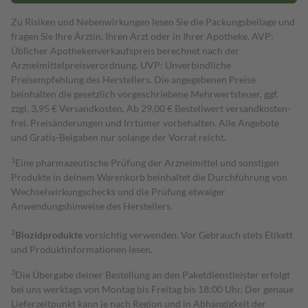
Zu Risiken und Nebenwirkungen lesen Sie die Packungsbeilage und
fragen Sie Ihre Ärztin, Ihren Arzt oder in Ihrer Apotheke. AVP:
Üblicher Apothekenverkaufspreis berechnet nach der
Arzneimittelpreisverordnung. UVP: Unverbindliche
Preisempfehlung des Herstellers. Die angegebenen Preise
beinhalten die gesetzlich vorgeschriebene Mehrwertsteuer, ggf.
zzgl. 3,95 € Versandkosten. Ab 29,00 € Bestell­wert versand­kosten­
frei. Preisänderungen und Irrtümer vorbehalten. Alle Angebote
und Gratis-Beigaben nur solange der Vorrat reicht.
1
Eine pharmazeutische Prüfung der Arzneimittel und sonstigen
Produkte in deinem Warenkorb beinhaltet die Durchführung von
Wechselwirkungschecks und die Prüfung etwaiger
Anwendungshinweise des Herstellers.
2
Biozidprodukte
vorsichtig verwenden. Vor Gebrauch stets Etikett
und Produktinformationen lesen.
3
Die Übergabe deiner Bestellung an den Paketdienstleister erfolgt
bei uns werktags von Montag bis Freitag bis 18:00 Uhr. Der genaue
Lieferzeitpunkt kann je nach Region und in Abhängigkeit der