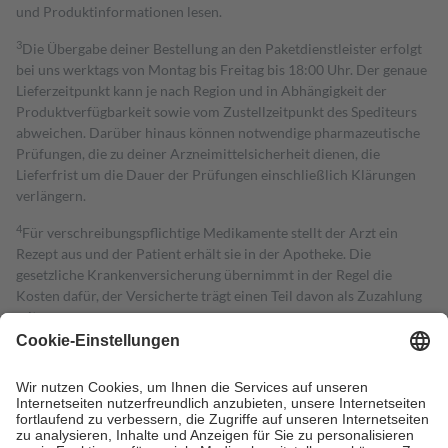
und Produktinformationen lesen.
3
Die Übergabe deiner Bestellung an den Paketdienstleister erfolgt
bei uns werktags von Montag bis Freitag bis 18:00 Uhr. Der genaue
Lieferzeitpunkt kann je nach Region und in Abhängigkeit der
Produktverfügbarkeit sowie vom Zustellzeitpunkt des Spediteurs
abweichen. Darüber hinaus können notwendige pharmazeutische
Prüfungen, die zu deiner Arzneimittelsicherheit dienen, die
Lieferfrist um die Dauer der Prüfungen einschließlich Klärungen
verlängern.
4
Für verschreibungspflichtige Medikamente stellt der Arzt ein
Rezept aus und der Patient erhält sie in der Apotheke. Die
gesetzliche Krankenversicherung übernimmt in der Regel die
Kosten dafür, der Versicherte trägt einen Teil davon als Zuzahlung
mit.
Grundsätzlich leisten Mitglieder Zuzahlungen in Höhe von zehn
Prozent des Abgabepreises,
mindestens
jedoch
fünf Euro
und
höchstens zehn Euro.
Es sind jedoch nie mehr als die tatsächlichen
Kosten der Leistung zu entrichten.
Diese Regeln gelten grundsätzlich auch für Online-Apotheken.
Bei Heilmitteln und häuslicher Krankenpflege beträgt die