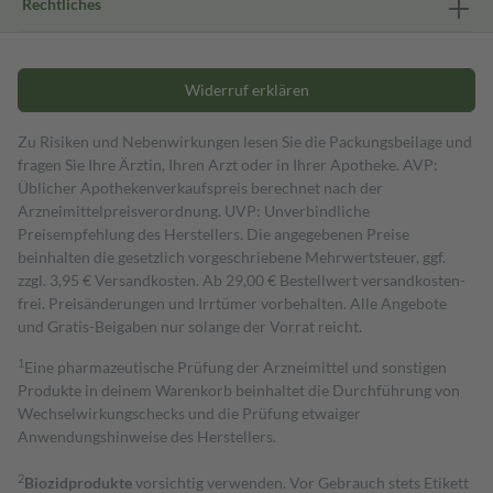
Rechtliches
Widerruf erklären
Zu Risiken und Nebenwirkungen lesen Sie die Packungsbeilage und
fragen Sie Ihre Ärztin, Ihren Arzt oder in Ihrer Apotheke. AVP:
Üblicher Apothekenverkaufspreis berechnet nach der
Arzneimittelpreisverordnung. UVP: Unverbindliche
Preisempfehlung des Herstellers. Die angegebenen Preise
beinhalten die gesetzlich vorgeschriebene Mehrwertsteuer, ggf.
zzgl. 3,95 € Versandkosten. Ab 29,00 € Bestell­wert versand­kosten­
frei. Preisänderungen und Irrtümer vorbehalten. Alle Angebote
und Gratis-Beigaben nur solange der Vorrat reicht.
1
Eine pharmazeutische Prüfung der Arzneimittel und sonstigen
Produkte in deinem Warenkorb beinhaltet die Durchführung von
Wechselwirkungschecks und die Prüfung etwaiger
Anwendungshinweise des Herstellers.
2
Biozidprodukte
vorsichtig verwenden. Vor Gebrauch stets Etikett