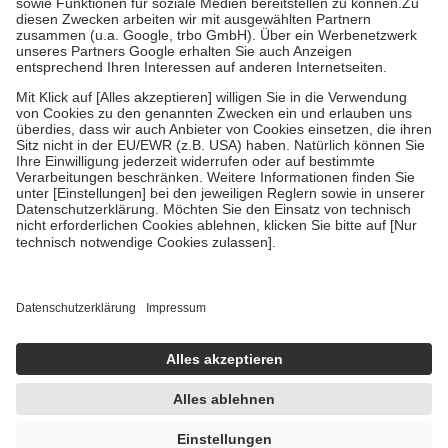
Zuzahlung zehn Prozent der Kosten sowie zehn Euro je
Verordnung.
Um das Engagement der Versicherten für ihre eigene Gesundheit zu
stärken und die besondere Stellung der Familie zu unterstützen,
fallen
keine Zuzahlungen
an bei:
• Kindern und Jugendlichen bis zum vollendeten 18. Lebensjahr
mit Ausnahme der Fahrkosten
• Untersuchungen zur Vorsorge und Früherkennung, die von der
GKV getragen werden
• empfohlenen Schutzimpfungen
• Harn- und Blutteststreifen
Wir nutzen Trusted Shops als unabhängigen Dienstleister für die
Einholung von Bewertungen. Trusted Shops hat Maßnahmen
getroffen, um sicherzustellen, dass es sich um echte Bewertungen
handelt. Mehr Informationen findest du hier:
https://help.etrusted.com/hc/de/articles/4419944605341
Einige Bilder und Inhalte wurden unter Zuhilfenahme künstlicher
Intelligenz erstellt.