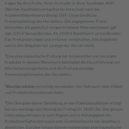
fragen Sie Ihre Ärztin, Ihren Arzt oder in Ihrer Apotheke. AVP:
Üblicher Apothekenverkaufspreis berechnet nach der
Arzneimittelpreisverordnung. UVP: Unverbindliche
Preisempfehlung des Herstellers. Die angegebenen Preise
beinhalten die gesetzlich vorgeschriebene Mehrwertsteuer, ggf.
zzgl. 3,95 € Versandkosten. Ab 29,00 € Bestell­wert versand­kosten­
frei. Preisänderungen und Irrtümer vorbehalten. Alle Angebote
und Gratis-Beigaben nur solange der Vorrat reicht.
1
Eine pharmazeutische Prüfung der Arzneimittel und sonstigen
Produkte in deinem Warenkorb beinhaltet die Durchführung von
Wechselwirkungschecks und die Prüfung etwaiger
Anwendungshinweise des Herstellers.
2
Biozidprodukte
vorsichtig verwenden. Vor Gebrauch stets Etikett
und Produktinformationen lesen.
3
Die Übergabe deiner Bestellung an den Paketdienstleister erfolgt
bei uns werktags von Montag bis Freitag bis 18:00 Uhr. Der genaue
Lieferzeitpunkt kann je nach Region und in Abhängigkeit der
Produktverfügbarkeit sowie vom Zustellzeitpunkt des Spediteurs
abweichen. Darüber hinaus können notwendige pharmazeutische