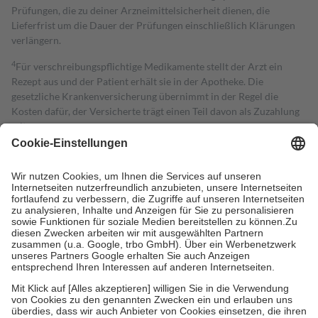
Prüfungen, die zu deiner Arzneimittelsicherheit dienen, die
Lieferfrist um die Dauer der Prüfungen einschließlich Klärungen
verlängern.
4
Für verschreibungspflichtige Medikamente stellt der Arzt ein
Rezept aus und der Patient erhält sie in der Apotheke. Die
gesetzliche Krankenversicherung übernimmt in der Regel die
Kosten dafür, der Versicherte trägt einen Teil davon als Zuzahlung
mit.
Grundsätzlich leisten Mitglieder Zuzahlungen in Höhe von zehn
Prozent des Abgabepreises,
mindestens
jedoch
fünf Euro
und
höchstens zehn Euro.
Es sind jedoch nie mehr als die tatsächlichen
Kosten der Leistung zu entrichten.
Diese Regeln gelten grundsätzlich auch für Online-Apotheken.
Bei Heilmitteln und häuslicher Krankenpflege beträgt die
Zuzahlung zehn Prozent der Kosten sowie zehn Euro je
Verordnung.
Um das Engagement der Versicherten für ihre eigene Gesundheit zu
stärken und die besondere Stellung der Familie zu unterstützen,
fallen
keine Zuzahlungen
an bei:
• Kindern und Jugendlichen bis zum vollendeten 18. Lebensjahr