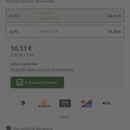
Abbildung kann abweichen
Spartipp
20 St
16,11 €
(0,81 € / 1 St)
10 St
14,28 €
(1,43 € / 1 St)
16,11 €
0,81 € / 1 St
sofort lieferbar
Preise inkl. MwSt. ggf. zzgl. Versandkosten
E-Rezept einlösen
Persönliche Beratung