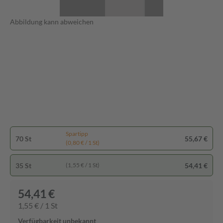
Abbildung kann abweichen
Spartipp
70 St
55,67 €
(0,80 € / 1 St)
35 St
54,41 €
(1,55 € / 1 St)
54,41 €
1,55 € / 1 St
Verfügbarkeit unbekannt