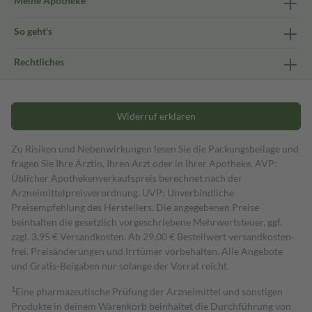
Meine Apotheke
So geht's
Rechtliches
Widerruf erklären
Zu Risiken und Nebenwirkungen lesen Sie die Packungsbeilage und
fragen Sie Ihre Ärztin, Ihren Arzt oder in Ihrer Apotheke. AVP:
Üblicher Apothekenverkaufspreis berechnet nach der
Arzneimittelpreisverordnung. UVP: Unverbindliche
Preisempfehlung des Herstellers. Die angegebenen Preise
beinhalten die gesetzlich vorgeschriebene Mehrwertsteuer, ggf.
zzgl. 3,95 € Versandkosten. Ab 29,00 € Bestell­wert versand­kosten­
frei. Preisänderungen und Irrtümer vorbehalten. Alle Angebote
und Gratis-Beigaben nur solange der Vorrat reicht.
1
Eine pharmazeutische Prüfung der Arzneimittel und sonstigen
Produkte in deinem Warenkorb beinhaltet die Durchführung von