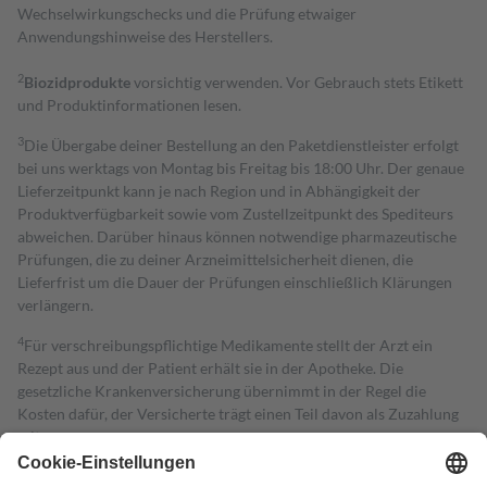
Wechselwirkungschecks und die Prüfung etwaiger
Anwendungshinweise des Herstellers.
2
Biozidprodukte
vorsichtig verwenden. Vor Gebrauch stets Etikett
und Produktinformationen lesen.
3
Die Übergabe deiner Bestellung an den Paketdienstleister erfolgt
bei uns werktags von Montag bis Freitag bis 18:00 Uhr. Der genaue
Lieferzeitpunkt kann je nach Region und in Abhängigkeit der
Produktverfügbarkeit sowie vom Zustellzeitpunkt des Spediteurs
abweichen. Darüber hinaus können notwendige pharmazeutische
Prüfungen, die zu deiner Arzneimittelsicherheit dienen, die
Lieferfrist um die Dauer der Prüfungen einschließlich Klärungen
verlängern.
4
Für verschreibungspflichtige Medikamente stellt der Arzt ein
Rezept aus und der Patient erhält sie in der Apotheke. Die
gesetzliche Krankenversicherung übernimmt in der Regel die
Kosten dafür, der Versicherte trägt einen Teil davon als Zuzahlung
mit.
Grundsätzlich leisten Mitglieder Zuzahlungen in Höhe von zehn
Prozent des Abgabepreises,
mindestens
jedoch
fünf Euro
und