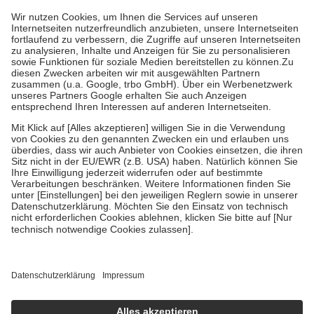
höchstens zehn Euro.
Es sind jedoch nie mehr als die tatsächlichen
Kosten der Leistung zu entrichten.
Diese Regeln gelten grundsätzlich auch für Online-Apotheken.
Bei Heilmitteln und häuslicher Krankenpflege beträgt die
Zuzahlung zehn Prozent der Kosten sowie zehn Euro je
Verordnung.
Um das Engagement der Versicherten für ihre eigene Gesundheit zu
stärken und die besondere Stellung der Familie zu unterstützen,
fallen
keine Zuzahlungen
an bei:
• Kindern und Jugendlichen bis zum vollendeten 18. Lebensjahr
mit Ausnahme der Fahrkosten
• Untersuchungen zur Vorsorge und Früherkennung, die von der
GKV getragen werden
• empfohlenen Schutzimpfungen
• Harn- und Blutteststreifen
Wir nutzen Trusted Shops als unabhängigen Dienstleister für die
Einholung von Bewertungen. Trusted Shops hat Maßnahmen
getroffen, um sicherzustellen, dass es sich um echte Bewertungen
handelt. Mehr Informationen findest du hier:
https://help.etrusted.com/hc/de/articles/4419944605341