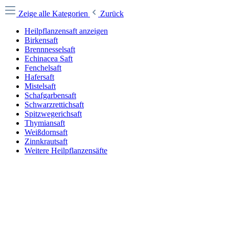
Zeige alle Kategorien
Zurück
Heilpflanzensaft anzeigen
Birkensaft
Brennnesselsaft
Echinacea Saft
Fenchelsaft
Hafersaft
Mistelsaft
Schafgarbensaft
Schwarzrettichsaft
Spitzwegerichsaft
Thymiansaft
Weißdornsaft
Zinnkrautsaft
Weitere Heilpflanzensäfte