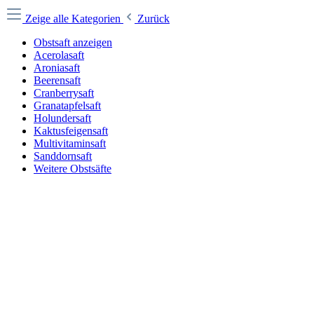
Zeige alle Kategorien
Zurück
Obstsaft anzeigen
Acerolasaft
Aroniasaft
Beerensaft
Cranberrysaft
Granatapfelsaft
Holundersaft
Kaktusfeigensaft
Multivitaminsaft
Sanddornsaft
Weitere Obstsäfte