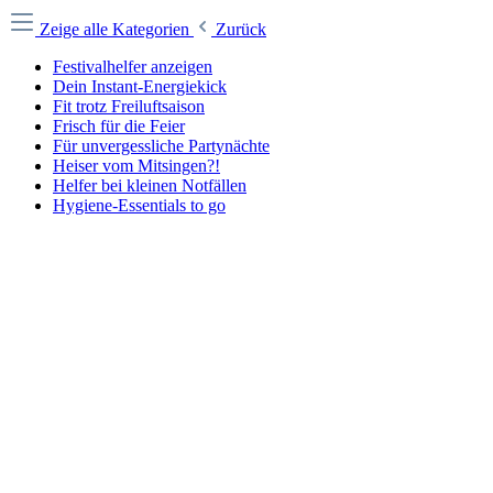
Zeige alle Kategorien
Zurück
Festivalhelfer anzeigen
Dein Instant-Energiekick
Fit trotz Freiluftsaison
Frisch für die Feier
Für unvergessliche Partynächte
Heiser vom Mitsingen?!
Helfer bei kleinen Notfällen
Hygiene-Essentials to go