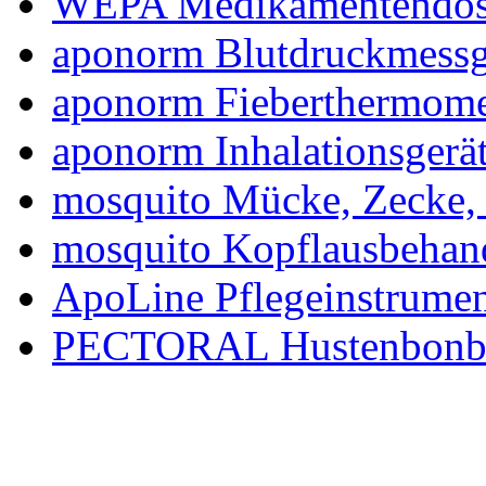
WEPA Medikamentendosi
aponorm Blutdruckmessg
aponorm Fieberthermome
aponorm Inhalationsgerä
mosquito Mücke, Zecke, 
mosquito Kopflausbehan
ApoLine Pflegeinstrume
PECTORAL Hustenbonb