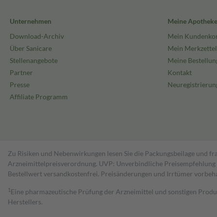
Unternehmen
Meine Apothek
Download-Archiv
Mein Kundenko
Über Sanicare
Mein Merkzettel
Stellenangebote
Meine Bestellun
Partner
Kontakt
Presse
Neuregistrierun
Affiliate Programm
Zu Risiken und Nebenwirkungen lesen Sie die Packungsbeilage und fra
Arzneimittelpreisverordnung. UVP: Unverbindliche Preisempfehlung de
Bestell­wert versand­kosten­frei. Preisänderungen und Irrtümer vorbeh
1
Eine pharmazeutische Prüfung der Arzneimittel und sonstigen Pro
Herstellers.