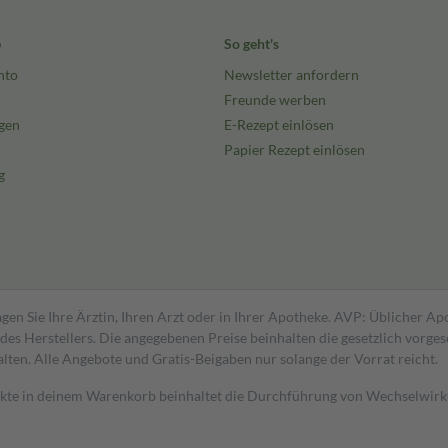
e
So geht's
nto
Newsletter anfordern
Freunde werben
gen
E-Rezept einlösen
Papier Rezept einlösen
g
gen Sie Ihre Ärztin, Ihren Arzt oder in Ihrer Apotheke. AVP: Üblicher A
s Herstellers. Die angegebenen Preise beinhalten die gesetzlich vorgesc
alten. Alle Angebote und Gratis-Beigaben nur solange der Vorrat reicht.
dukte in deinem Warenkorb beinhaltet die Durchführung von Wechselwir