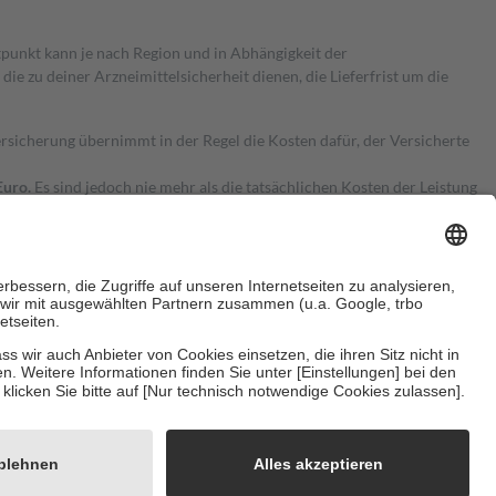
itpunkt kann je nach Region und in Abhängigkeit der
 zu deiner Arzneimittelsicherheit dienen, die Lieferfrist um die
ersicherung übernimmt in der Regel die Kosten dafür, der Versicherte
Euro.
Es sind jedoch nie mehr als die tatsächlichen Kosten der Leistung
e Zuzahlungen
an bei:
herzustellen, dass es sich um echte Bewertungen handelt. Mehr