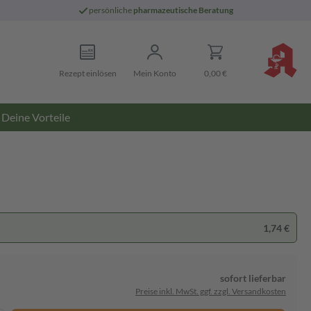
persönliche
pharmazeutische Beratung
Rezept einlösen
Mein Konto
0,00 €
Deine Vorteile
1,74 €
sofort lieferbar
Preise inkl. MwSt. ggf. zzgl. Versandkosten