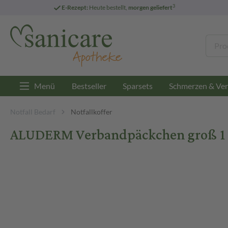
3
E-Rezept:
Heute bestellt,
morgen geliefert
Menü
Bestseller
Sparsets
Schmerzen & Ver
Notfall Bedarf
Notfallkoffer
ALUDERM Verbandpäckchen groß 1 