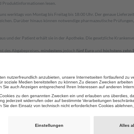
nd Produktinformationen lesen.
 uns werktags von Montag bis Freitag bis 18:00 Uhr. Der genaue Lieferze
ichen. Darüber hinaus können notwendige pharmazeutische Prüfungen, die
aus und der Patient erhält sie in der Apotheke. Die gesetzliche Krankenv
ent des Abgabepreises,
mindestens
jedoch
fünf Euro
und
höchstens zehn 
zehn Prozent der Kosten sowie zehn Euro je Verordnung.
rken und die besondere Stellung der Familie zu unterstützen, fallen
kein
 Ausnahme der Fahrkosten
 getragen werden
holung von Bewertungen. Trusted Shops hat Maßnahmen getroffen, um sic
cles/4419944605341
igenz erstellt.