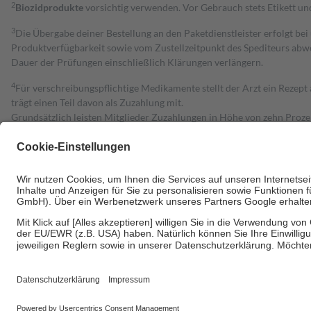
2
Biozidprodukte
vorsichtig verwenden. Vor Gebrauch stets Etikett u
3
Die Übergabe deiner Bestellung an den Paketdienstleister erfolgt bei
Produktverfügbarkeit sowie vom Zustellzeitpunkt des Spediteurs abwe
Dauer der Prüfungen einschließlich Klärungen verlängern.
4
Für verschreibungspflichtige Medikamente stellt der Arzt ein Rezept 
trägt einen Teil davon als Zuzahlung mit.
Grundsätzlich leisten Mitglieder Zuzahlungen in Höhe von zehn Proz
zu entrichten.
Diese Regeln gelten grundsätzlich auch für Online-Apotheken.
Bei Heilmitteln und häuslicher Krankenpflege beträgt die Zuzahlung 
Um das Engagement der Versicherten für ihre eigene Gesundheit zu stä
• Kindern und Jugendlichen bis zum vollendeten 18. Lebensjahr mit
• Untersuchungen zur Vorsorge und Früherkennung, die von der GKV
• empfohlenen Schutzimpfungen
• Harn- und Blutteststreifen
Wir nutzen Trusted Shops als unabhängigen Dienstleister für die Ein
Informationen findest du hier: https://help.etrusted.com/hc/de/arti
Einige Bilder und Inhalte wurden unter Zuhilfenahme künstlicher Intell