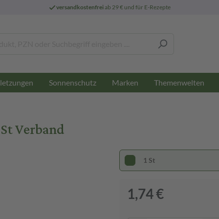
versandkostenfrei
ab 29 € und für E-Rezepte
letzungen
Sonnenschutz
Marken
Themenwelten
St Verband
1 St
1,74 €