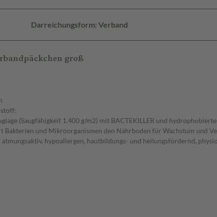
Darreichungsform: Verband
erbandpäckchen groß
m
stoff:
uglage (Saugfähigkeit 1.400 g/m2) mit BACTEKILLER und hydrophobierte
ort Bakterien und Mikroorganismen den Nährboden für Wachstum und Ver
d, atmungsaktiv, hypoallergen, hautbildungs- und heilungsfördernd, physi