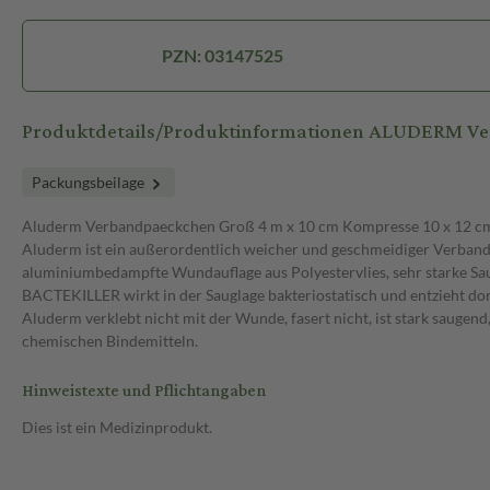
PZN: 03147525
Produktdetails/Produktinformationen ALUDERM V
Packungsbeilage
Aluderm Verbandpaeckchen Groß 4 m x 10 cm Kompresse 10 x 12 c
Aluderm ist ein außerordentlich weicher und geschmeidiger Verband
aluminiumbedampfte Wundauflage aus Polyestervlies, sehr starke Sa
BACTEKILLER wirkt in der Sauglage bakteriostatisch und entzieht d
Aluderm verklebt nicht mit der Wunde, fasert nicht, ist stark saugen
chemischen Bindemitteln.
Hinweistexte und Pflichtangaben
Dies ist ein Medizinprodukt.