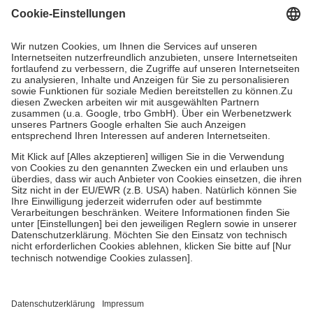
gesetzliche Krankenversicherung übernimmt in der Regel die
Kosten dafür, der Versicherte trägt einen Teil davon als Zuzahlung
mit.
Grundsätzlich leisten Mitglieder Zuzahlungen in Höhe von zehn
Prozent des Abgabepreises,
mindestens
jedoch
fünf Euro
und
höchstens zehn Euro.
Es sind jedoch nie mehr als die tatsächlichen
Kosten der Leistung zu entrichten.
Diese Regeln gelten grundsätzlich auch für Online-Apotheken.
Bei Heilmitteln und häuslicher Krankenpflege beträgt die
Zuzahlung zehn Prozent der Kosten sowie zehn Euro je
Verordnung.
Um das Engagement der Versicherten für ihre eigene Gesundheit zu
stärken und die besondere Stellung der Familie zu unterstützen,
fallen
keine Zuzahlungen
an bei:
• Kindern und Jugendlichen bis zum vollendeten 18. Lebensjahr
mit Ausnahme der Fahrkosten
• Untersuchungen zur Vorsorge und Früherkennung, die von der
GKV getragen werden
• empfohlenen Schutzimpfungen
• Harn- und Blutteststreifen
Wir nutzen Trusted Shops als unabhängigen Dienstleister für die