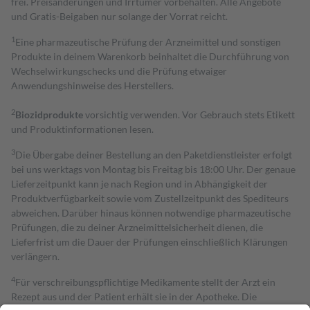
frei. Preisänderungen und Irrtümer vorbehalten. Alle Angebote
und Gratis-Beigaben nur solange der Vorrat reicht.
1
Eine pharmazeutische Prüfung der Arzneimittel und sonstigen
Produkte in deinem Warenkorb beinhaltet die Durchführung von
Wechselwirkungschecks und die Prüfung etwaiger
Anwendungshinweise des Herstellers.
2
Biozidprodukte
vorsichtig verwenden. Vor Gebrauch stets Etikett
und Produktinformationen lesen.
3
Die Übergabe deiner Bestellung an den Paketdienstleister erfolgt
bei uns werktags von Montag bis Freitag bis 18:00 Uhr. Der genaue
Lieferzeitpunkt kann je nach Region und in Abhängigkeit der
Produktverfügbarkeit sowie vom Zustellzeitpunkt des Spediteurs
abweichen. Darüber hinaus können notwendige pharmazeutische
Prüfungen, die zu deiner Arzneimittelsicherheit dienen, die
Lieferfrist um die Dauer der Prüfungen einschließlich Klärungen
verlängern.
4
Für verschreibungspflichtige Medikamente stellt der Arzt ein
Rezept aus und der Patient erhält sie in der Apotheke. Die