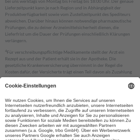
bei uns werktags von Montag bis Freitag bis 18:00 Uhr. Der genaue
Lieferzeitpunkt kann je nach Region und in Abhängigkeit der
Produktverfügbarkeit sowie vom Zustellzeitpunkt des Spediteurs
abweichen. Darüber hinaus können notwendige pharmazeutische
Prüfungen, die zu deiner Arzneimittelsicherheit dienen, die
Lieferfrist um die Dauer der Prüfungen einschließlich Klärungen
verlängern.
4
Für verschreibungspflichtige Medikamente stellt der Arzt ein
Rezept aus und der Patient erhält sie in der Apotheke. Die
gesetzliche Krankenversicherung übernimmt in der Regel die
Kosten dafür, der Versicherte trägt einen Teil davon als Zuzahlung
mit.
Grundsätzlich leisten Mitglieder Zuzahlungen in Höhe von zehn
Prozent des Abgabepreises,
mindestens
jedoch
fünf Euro
und
höchstens zehn Euro.
Es sind jedoch nie mehr als die tatsächlichen
Kosten der Leistung zu entrichten.
Diese Regeln gelten grundsätzlich auch für Online-Apotheken.
Bei Heilmitteln und häuslicher Krankenpflege beträgt die
Zuzahlung zehn Prozent der Kosten sowie zehn Euro je
Verordnung.
Um das Engagement der Versicherten für ihre eigene Gesundheit zu