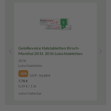
Pf
GeloRevoice Halstabletten Kirsch-
Sinup
Menthol 20 St. 20 St Lutschtabletten
Ta
20 St
20 
Lutschtabletten
Üb
-30%
-2
UVP:
11,10 €
7,78 €
12,
0,39 € / 1 St
0,6
sofort lieferbar
sof