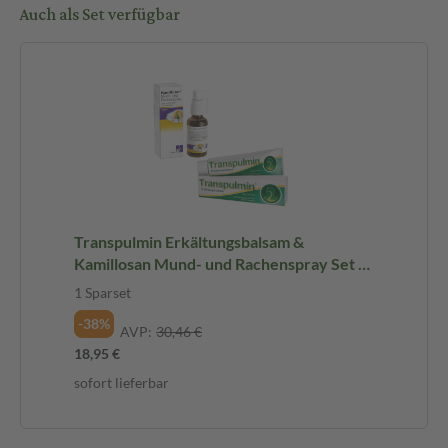
Auch als Set verfügbar
Transpulmin Erkältungsbalsam &
Kamillosan Mund- und Rachenspray Set 1
Sparset
1 Sparset
-38%
AVP:
30,46 €
18,95 €
sofort lieferbar