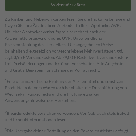
Widerruf erklären
Zu Risiken und Nebenwirkungen lesen Sie die Packungsbeilage und
fragen Sie Ihre Ärztin, Ihren Arzt oder in Ihrer Apotheke. AVP:
Üblicher Apothekenverkaufspreis berechnet nach der
Arzneimittelpreisverordnung. UVP: Unverbindliche
Preisempfehlung des Herstellers. Die angegebenen Preise
beinhalten die gesetzlich vorgeschriebene Mehrwertsteuer, ggf.
zzgl. 3,95 € Versandkosten. Ab 29,00 € Bestell­wert versand­kosten­
frei. Preisänderungen und Irrtümer vorbehalten. Alle Angebote
und Gratis-Beigaben nur solange der Vorrat reicht.
1
Eine pharmazeutische Prüfung der Arzneimittel und sonstigen
Produkte in deinem Warenkorb beinhaltet die Durchführung von
Wechselwirkungschecks und die Prüfung etwaiger
Anwendungshinweise des Herstellers.
2
Biozidprodukte
vorsichtig verwenden. Vor Gebrauch stets Etikett
und Produktinformationen lesen.
3
Die Übergabe deiner Bestellung an den Paketdienstleister erfolgt