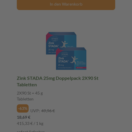
In den Warenkorb
Zink STADA 25mg Doppelpack 2X90 St
Tabletten
2X90 St = 45 g
Tabletten
-63%
UVP:
49,96 €
18,69 €
415,33 € / 1 kg
sofort lieferbar