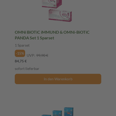
OMNi BiOTiC iMMUND & OMNi-BiOTiC
PANDA Set 1 Sparset
1 Sparset
-15%
UVP:
99,90 €
84,75 €
sofort lieferbar
In den Warenkorb