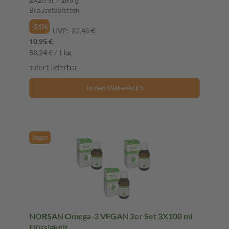
Brausetabletten
-51%
UVP:
22,48 €
10,95 €
58,24 € / 1 kg
sofort lieferbar
In den Warenkorb
Vegan
NORSAN Omega-3 VEGAN 3er Set 3X100 ml
Flüssigkeit