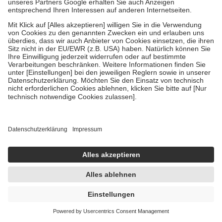
sofort lieferbar
In den Warenkorb
orthomol pro metabol Doppelpack 2X30 St
Kapseln
2X30 St = 34,2 g
Kapseln
inklusive Bei Schlank mit Darm Orthomol
-19%
UVP:
73,98 €