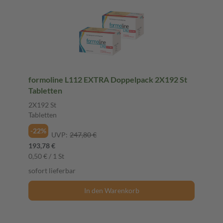
formoline L112 EXTRA Doppelpack 2X192 St
Tabletten
2X192 St
Tabletten
-22%
UVP:
247,80 €
193,78 €
0,50 € / 1 St
sofort lieferbar
In den Warenkorb