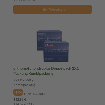
In den Warenkorb
orthomol chondroplus Doppelpack 2X1
Packung Kombipackung
2X1 P = 990 g
Kombipackung
-17%
UVP:
135,98 €
112,95 €
114,09 € / 1 kg