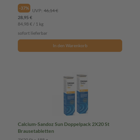
-37%
UVP:
46,14 €
28,95 €
84,98 € / 1 kg
sofort lieferbar
In den Warenkorb
Calcium-Sandoz Sun Doppelpack 2X20 St
Brausetabletten
2X20 St = 188 g