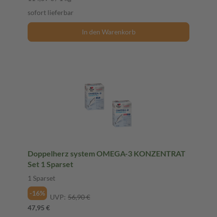
sofort lieferbar
In den Warenkorb
Doppelherz system OMEGA-3 KONZENTRAT
Set 1 Sparset
1 Sparset
-16%
UVP:
56,90 €
47,95 €