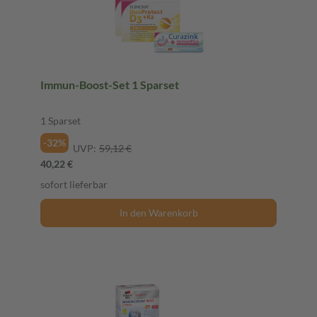
Immun-Boost-Set 1 Sparset
1 Sparset
-32%
UVP:
59,12 €
40,22 €
sofort lieferbar
In den Warenkorb