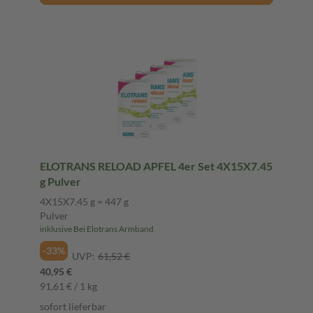
ELOTRANS RELOAD APFEL 4er Set 4X15X7.45
g Pulver
4X15X7.45 g = 447 g
Pulver
inklusive Bei Elotrans Armband
-33%
UVP:
61,52 €
40,95 €
91,61 € / 1 kg
sofort lieferbar