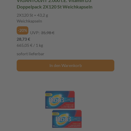
VIGANTOLVIT 2.000 I.E. Vitamin D3
Doppelpack 2X120 St Weichkapseln
2X120 St = 43,2 g
Weichkapseln
-20%
UVP:
35,98 €
28,73 €
665,05 € / 1 kg
sofort lieferbar
In den Warenkorb