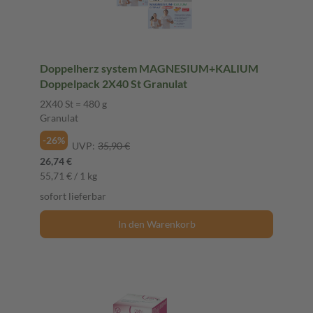
Doppelherz system MAGNESIUM+KALIUM
Doppelpack 2X40 St Granulat
2X40 St = 480 g
Granulat
-26%
UVP:
35,90 €
26,74 €
55,71 € / 1 kg
sofort lieferbar
In den Warenkorb