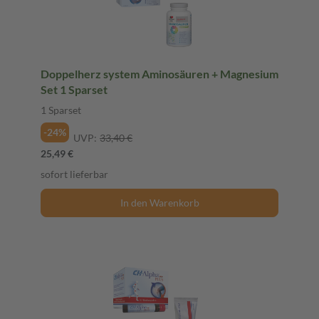
Doppelherz system Aminosäuren + Magnesium
Set 1 Sparset
1 Sparset
-24%
UVP:
33,40 €
25,49 €
sofort lieferbar
In den Warenkorb