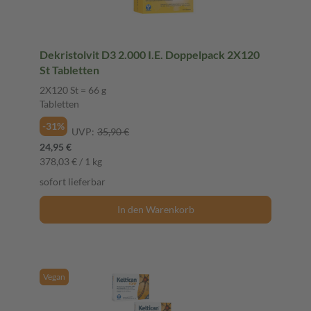
Dekristolvit D3 2.000 I.E. Doppelpack 2X120
St Tabletten
2X120 St = 66 g
Tabletten
-31%
UVP:
35,90 €
24,95 €
378,03 € / 1 kg
sofort lieferbar
In den Warenkorb
Vegan