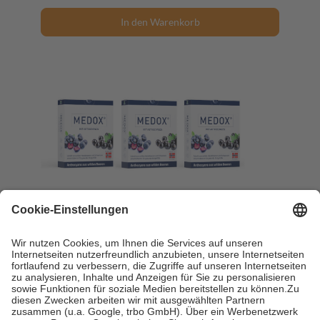
In den Warenkorb
Medox Anthocyane aus wilden Beeren
Vorteilsset 3X30 St Kapseln
3X30 St = 30 g
Kapseln
-19%
UVP:
89,70 €
72,95 €
2.431,67 € / 1 kg