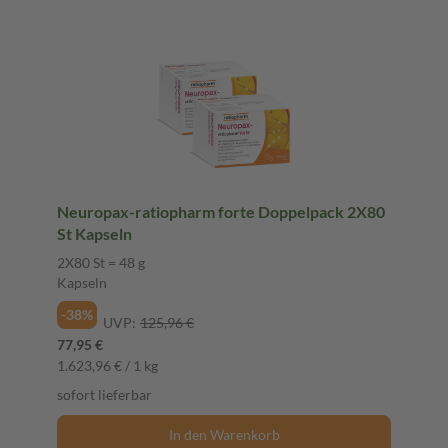
Neuropax-ratiopharm forte Doppelpack 2X80
St Kapseln
2X80 St = 48 g
Kapseln
-38%
UVP:
125,96 €
77,95 €
1.623,96 € / 1 kg
sofort lieferbar
In den Warenkorb