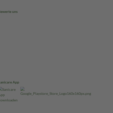
Bewerte uns
Sanicare App