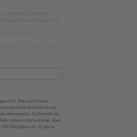
ein- oder mehrmals täglich
 Muskelpartien aufgetragen und
kt.
hr gut verträglich.
prechenden PZN in unserem Shop
ngsmittel. Die empfohlene
nzungsmittel sind kein Ersatz
nde Lebensweise. Außerhalb der
ikels nähere Informationen über
470 100 geben wir dir gerne