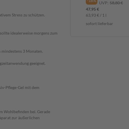
-18%
UVP:
58,80 €
47,95 €
ativem Stress zu schützen.
63,93 € / 1 l
sofort lieferbar
 sollte idealerweise morgens zum
n mindestens 3 Monaten.
ngzeitanwendung geeignet.
siv-Pflege-Gel mit dem
um Wohlbefinden bei. Gerade
äparat zur äußerlichen