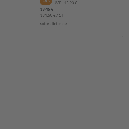
-15%
UVP:
15,90 €
13,45 €
134,50 € / 1 l
sofort lieferbar