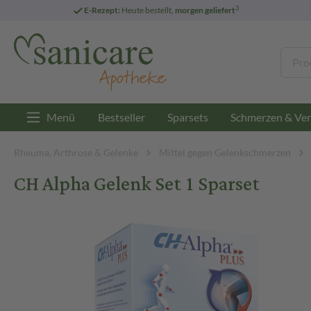
3
E-Rezept:
Heute bestellt,
morgen geliefert
Menü
Bestseller
Sparsets
Schmerzen & Ver
Rheuma, Arthrose & Gelenke
Mittel gegen Gelenkschmerzen
CH Alpha Gelenk Set 1 Sparset