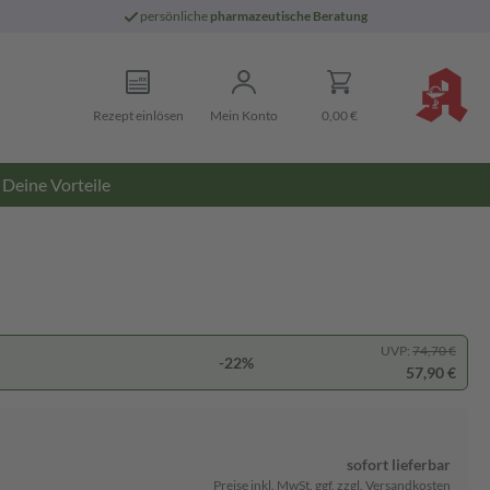
persönliche
pharmazeutische Beratung
Rezept einlösen
Mein Konto
0,00 €
Deine Vorteile
UVP:
74,70 €
-22%
57,90 €
sofort lieferbar
Preise inkl. MwSt. ggf. zzgl. Versandkosten