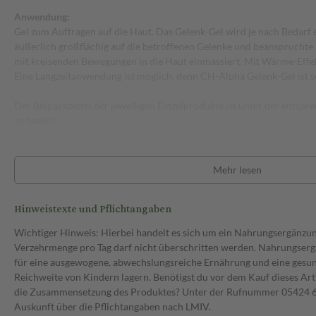
Anwendung:
Gel zum Auftragen auf die Haut. Das Gelenk-Gel wird je nach Bedarf 
äußerlich großflächig auf die betroffenen Gelenke und beanspruchte
mit kreisenden Bewegungen in die Haut einmassiert. Mit Wärme-Effe
Eine Langzeitanwendung ist möglich, denn CH-Alpha Gelenk-Gel ist se
Der Beipackzettel der jeweiligen Einzelprodukte ist unter der ents
zu finden.
Mehr lesen
Hinweistexte und Pflichtangaben
Wichtiger Hinweis: Hierbei handelt es sich um ein Nahrungsergänzu
Verzehrmenge pro Tag darf nicht überschritten werden. Nahrungsergä
für eine ausgewogene, abwechslungsreiche Ernährung und eine gesu
Reichweite von Kindern lagern. Benötigst du vor dem Kauf dieses Art
die Zusammensetzung des Produktes? Unter der Rufnummer 05424 6 
Auskunft über die Pflichtangaben nach LMIV.