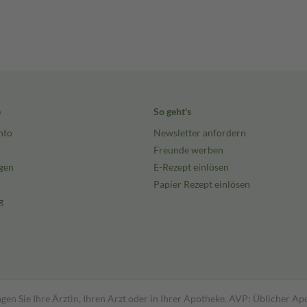
e
So geht's
nto
Newsletter anfordern
Freunde werben
gen
E-Rezept einlösen
Papier Rezept einlösen
g
gen Sie Ihre Ärztin, Ihren Arzt oder in Ihrer Apotheke. AVP: Üblicher A