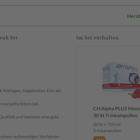
Herst
enk Set
Im Set enthalten
nk-Kollagen, Hagebutten-Extrakt
Knorpelfunktion bei.
CH Alpha PLUS Mon
30 St Trinkampullen
ualität und besitzen eine gute
30 St = 750 ml
Trinkampullen
in einem aufwendigen Verfahren