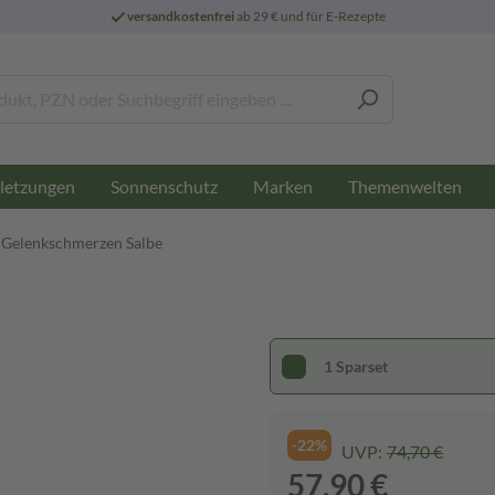
versandkostenfrei
ab 29 € und für E-Rezepte
letzungen
Sonnenschutz
Marken
Themenwelten
Gelenkschmerzen Salbe
1 Sparset
-22%
UVP:
74,70 €
57,90 €