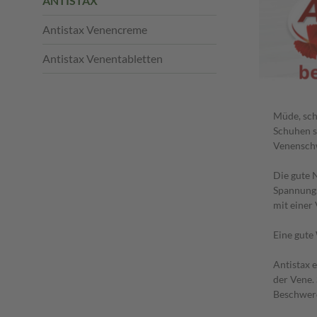
ANTISTAX
Antistax Venencreme
Antistax Venentabletten
Müde, sch
Schuhen s
Venenschw
Die gute 
Spannungs
mit einer
Eine gute
Antistax 
der Vene.
Beschwerd