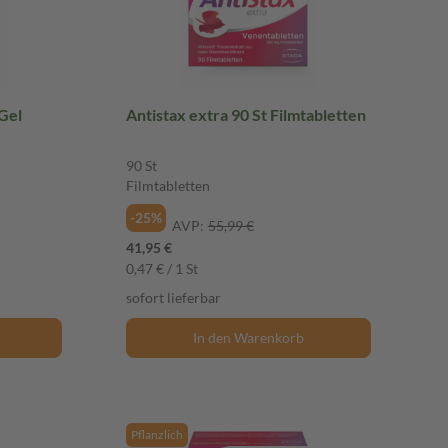
 Gel
Antistax extra 90 St Filmtabletten
90 St
Filmtabletten
-25%
AVP:
55,99 €
41,95 €
0,47 € / 1 St
sofort lieferbar
In den Warenkorb
Pflanzlich