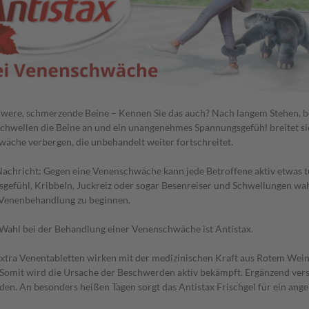
were, schmerzende Beine – Kennen Sie das auch? Nach langem Stehen,
chwellen die Beine an und ein unangenehmes Spannungsgefühl breitet si
äche verbergen, die unbehandelt weiter fortschreitet.
Nachricht: Gegen eine Venenschwäche kann jede Betroffene aktiv etwas t
gefühl, Kribbeln, Juckreiz oder sogar Besenreiser und Schwellungen wah
 Venenbehandlung zu beginnen.
 Wahl bei der Behandlung einer Venenschwäche ist Antistax.
extra Venentabletten wirken mit der medizinischen Kraft aus Rotem Wein
 Somit wird die Ursache der Beschwerden aktiv bekämpft. Ergänzend vers
en. An besonders heißen Tagen sorgt das Antistax Frischgel für ein ang