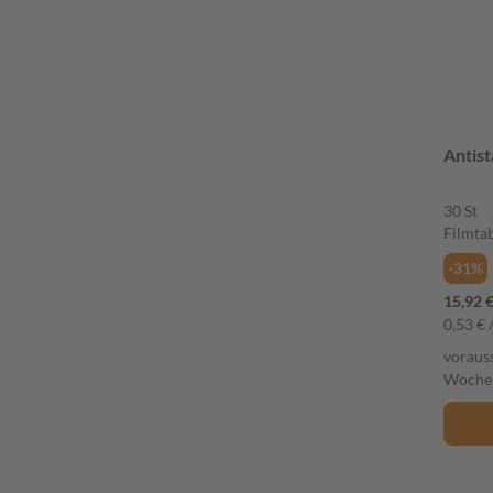
30 St
Filmta
-31%
15,92 
0,53 € /
vorauss
Woche