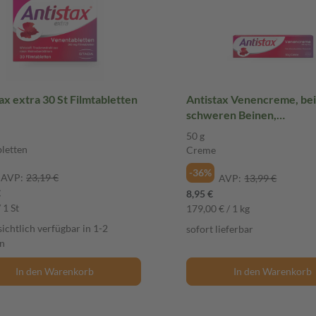
Antistax extra 30 St Filmtabletten
Antistax Venencreme, be
schweren Beinen,
Venenschwäche & Kramp
50 g
50 g Creme
bletten
Creme
-36%
AVP:
23,19 €
AVP:
13,99 €
€
8,95 €
 1 St
179,00 € / 1 kg
ichtlich verfügbar in 1-2
sofort lieferbar
n
In den Warenkorb
In den Warenkorb