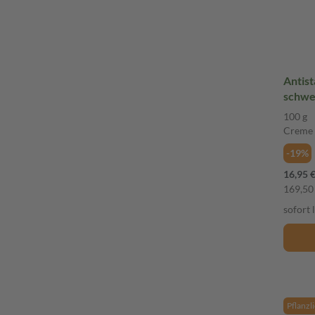
Antis
schwe
Venen
100 g
100 g
Creme
-19%
16,95 
169,50 
sofort 
Pflanzl