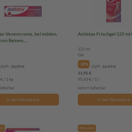
tax Venencreme, bei müden,
Antistax Frischgel 125 ml
ren Beinen,
schwäche & Krampfadern
125 ml
 Creme
Gel
-30%
AVP:
20,99 €
UVP:
16,99 €
€
11,95 €
€ / 1 kg
95,60 € / 1 l
lieferbar
sofort lieferbar
In den Warenkorb
In den Warenkorb
ich
Pflanzlich