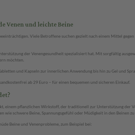
e Venen und leichte Beine
inträchtigen. Viele Betroffene suchen gezielt nach einem Mittel gegen s
 Unterstützung der Venengesundheit spezialisiert hat. Mit sorgfältig ausgew
sern möchten.
abletten und Kapseln zur innerlichen Anwendung bis hin zu Gel und Spray
ersandkostenfrei ab 29 Euro – für einen bequemen und sicheren Einkauf.
det?
t, einem pflanzlichen Wirkstoff, der traditionell zur Unterstützung der
en wie schwere Beine, Spannungsgefühl oder Müdigkeit in den Beinen zu 
 müde Beine und Venenprobleme, zum Beispiel bei: