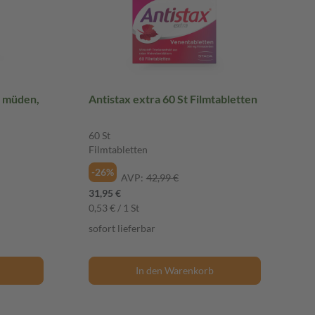
i müden,
Antistax extra 60 St Filmtabletten
fadern
60 St
Filmtabletten
-26%
AVP:
42,99 €
31,95 €
0,53 € / 1 St
sofort lieferbar
In den Warenkorb