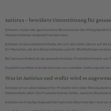
Antistax – bewährte Unterstützung für gesund
Schwere, müde oder geschwollene Beine können den Alltag deutlich bee
Venenproblemen eingesetzt werden kann.
Antistax ist eine etablierte Marke, die sich seit vielen Jahren auf die
für Menschen, die ihre Beine entlasten und ihr Wohlbefinden verbes
Bei Sanicare findest du das gesamte Antistax-Produktsortiment, von T
Zusätzlich profitierst du bei Sanicare von schneller Lieferung und v
Was ist Antistax und wofür wird es angewen
Antistax ist vor allem bekannt für Produkte mit rotem Weinlaubextrak
Venenmitteln zählt. Die Produkte können helfen, typische Beschwerd
Antistax wird häufig eingesetzt bei typischen Beschwerden rund um