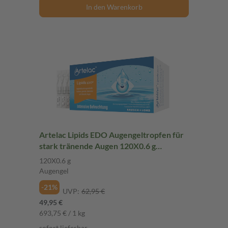
In den Warenkorb
Artelac Lipids EDO Augengeltropfen für
stark tränende Augen 120X0.6 g
Augengel
120X0.6 g
Augengel
-21%
UVP:
62,95 €
49,95 €
693,75 € / 1 kg
sofort lieferbar