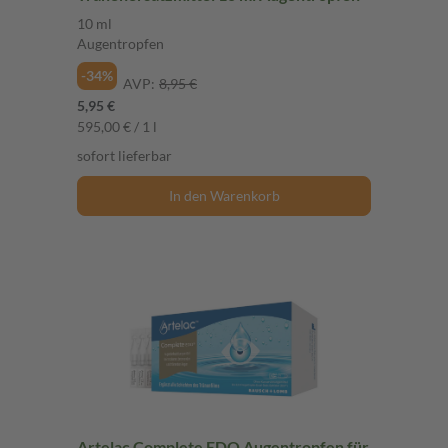
10 ml
Augentropfen
-34%
AVP:
8,95 €
5,95 €
595,00 € / 1 l
sofort lieferbar
In den Warenkorb
Artelac Complete EDO Augentropfen für