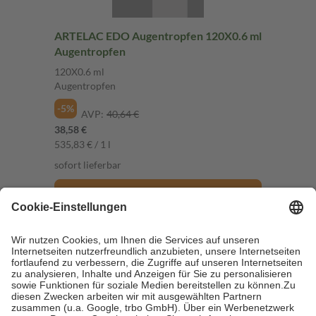
ARTELAC EDO Augentropfen 120X0.6 ml
Augentropfen
120X0.6 ml
Augentropfen
-5%
AVP:
40,64 €
38,58 €
535,83 € / 1 l
sofort lieferbar
In den Warenkorb