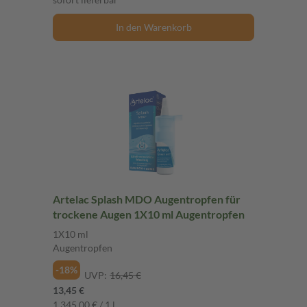
In den Warenkorb
Artelac Splash MDO Augentropfen für
trockene Augen 1X10 ml Augentropfen
1X10 ml
Augentropfen
-18%
UVP:
16,45 €
13,45 €
1.345,00 € / 1 l