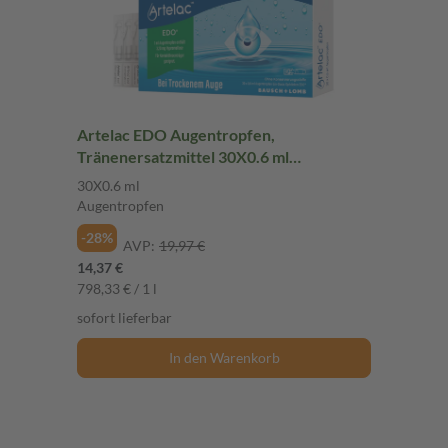
Artelac EDO Augentropfen,
Tränenersatzmittel 30X0.6 ml
Augentropfen
30X0.6 ml
Augentropfen
-28%
AVP:
19,97 €
14,37 €
798,33 € / 1 l
sofort lieferbar
In den Warenkorb