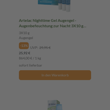
Artelac Nighttime Gel Augengel -
Augenbefeuchtung zur Nacht 3X10 g
Augengel
3X10 g
Augengel
-13%
UVP:
29,95 €
25,92 €
864,00 € / 1 kg
sofort lieferbar
In den Warenkorb