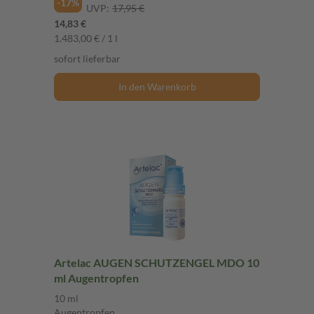
-17%
UVP:
17,95 €
14,83 €
1.483,00 € / 1 l
sofort lieferbar
In den Warenkorb
Artelac AUGEN SCHUTZENGEL MDO 10
ml Augentropfen
10 ml
Augentropfen