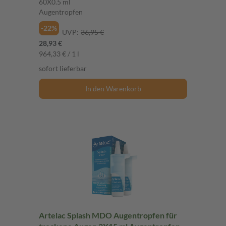
60X0.5 ml
Augentropfen
-22%
UVP:
36,95 €
28,93 €
964,33 € / 1 l
sofort lieferbar
In den Warenkorb
Artelac Splash MDO Augentropfen für