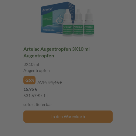
Artelac Augentropfen 3X10 ml
Augentropfen
3X10 ml
Augentropfen
-26%
AVP:
21,46 €
15,95 €
531,67 € / 1 l
sofort lieferbar
In den Warenkorb