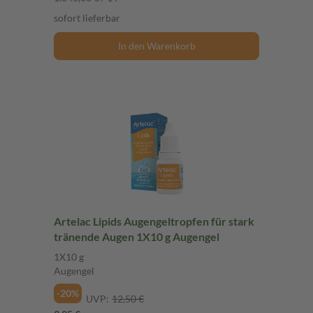
sofort lieferbar
In den Warenkorb
Artelac Lipids Augengeltropfen für stark
tränende Augen 1X10 g Augengel
1X10 g
Augengel
-20%
UVP:
12,50 €