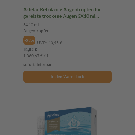
Artelac Rebalance Augentropfen für
gereizte trockene Augen 3X10 ml
Augentropfen
3X10 ml
Augentropfen
-22%
UVP:
40,95 €
31,82 €
1.060,67 € / 1 l
sofort lieferbar
In den Warenkorb