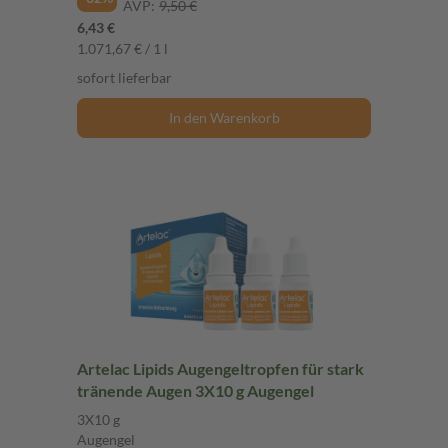
AVP:
9,50 €
6,43 €
1.071,67 € / 1 l
sofort lieferbar
In den Warenkorb
Artelac Lipids Augengeltropfen für stark
tränende Augen 3X10 g Augengel
3X10 g
Augengel