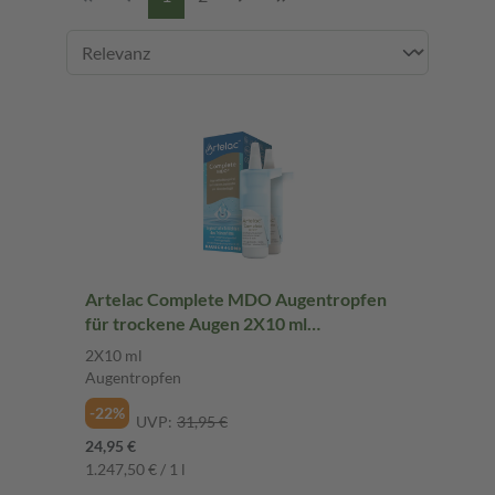
Artelac Complete MDO Augentropfen
für trockene Augen 2X10 ml
Augentropfen
2X10 ml
Augentropfen
-22%
UVP:
31,95 €
24,95 €
1.247,50 € / 1 l