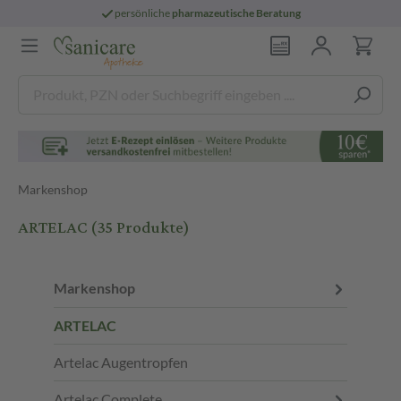
3
E-Rezept:
Heute bestellt,
morgen geliefert
Markenshop
ARTELAC
(35 Produkte)
Markenshop
ARTELAC
Artelac Augentropfen
Artelac Complete