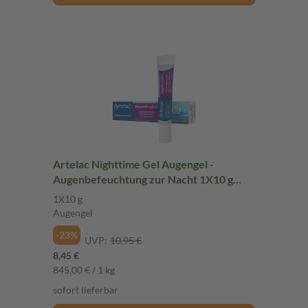
Artelac Nighttime Gel Augengel -
Augenbefeuchtung zur Nacht 1X10 g
Augengel
1X10 g
Augengel
-23%
UVP:
10,95 €
8,45 €
845,00 € / 1 kg
sofort lieferbar