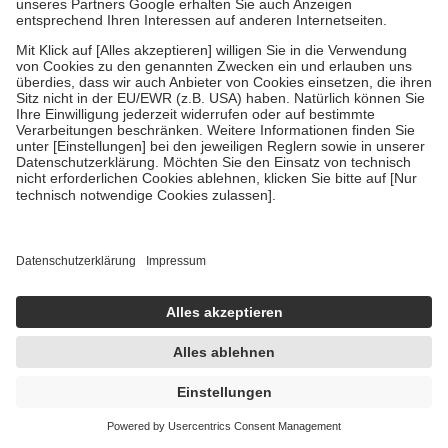
ARTELAC SPLASH EDO
30X0.5 ml
Augentropfen
-9%
UVP:
19,65 €
17,95 €
1.196,67 € / 1 l
sofort lieferbar
In den Warenkorb