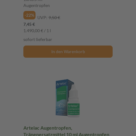
Augentropfen
-22%
UVP:
9,50 €
7,45 €
1.490,00 € / 1 l
sofort lieferbar
In den Warenkorb
Artelac Augentropfen,
Tränenersatzmittel 10 ml Augentropfen