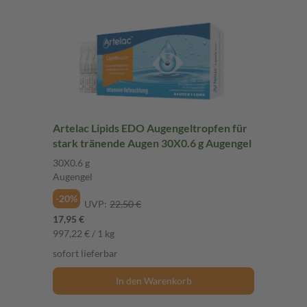
Artelac Lipids EDO Augengeltropfen für
stark tränende Augen 30X0.6 g Augengel
30X0.6 g
Augengel
-20%
UVP:
22,50 €
17,95 €
997,22 € / 1 kg
sofort lieferbar
In den Warenkorb