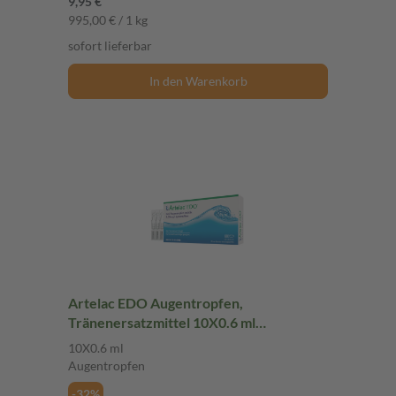
9,95 €
995,00 € / 1 kg
sofort lieferbar
In den Warenkorb
Artelac EDO Augentropfen,
Tränenersatzmittel 10X0.6 ml
Augentropfen
10X0.6 ml
Augentropfen
-32%