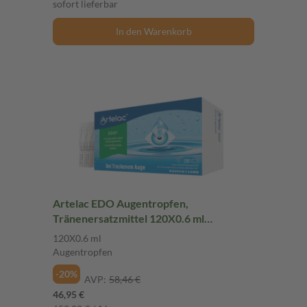
sofort lieferbar
In den Warenkorb
Artelac EDO Augentropfen,
Tränenersatzmittel 120X0.6 ml
Augentropfen
120X0.6 ml
Augentropfen
-20%
AVP:
58,46 €
46,95 €