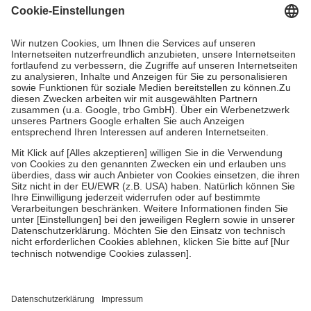
Grundsätzlich leisten Mitglieder Zuzahlungen in Höhe von zehn
Prozent des Abgabepreises,
mindestens
jedoch
fünf Euro
und
höchstens zehn Euro.
Es sind jedoch nie mehr als die tatsächlichen
Kosten der Leistung zu entrichten.
Diese Regeln gelten grundsätzlich auch für Online-Apotheken.
Bei Heilmitteln und häuslicher Krankenpflege beträgt die
Zuzahlung zehn Prozent der Kosten sowie zehn Euro je
Verordnung.
Um das Engagement der Versicherten für ihre eigene Gesundheit zu
stärken und die besondere Stellung der Familie zu unterstützen,
fallen
keine Zuzahlungen
an bei:
• Kindern und Jugendlichen bis zum vollendeten 18. Lebensjahr
mit Ausnahme der Fahrkosten
• Untersuchungen zur Vorsorge und Früherkennung, die von der
GKV getragen werden
• empfohlenen Schutzimpfungen
• Harn- und Blutteststreifen
Wir nutzen Trusted Shops als unabhängigen Dienstleister für die
Einholung von Bewertungen. Trusted Shops hat Maßnahmen
getroffen, um sicherzustellen, dass es sich um echte Bewertungen