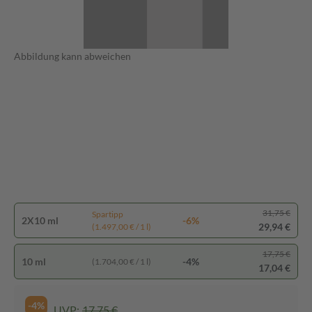
Abbildung kann abweichen
31,75 €
Spartipp
2X10 ml
-6%
29,94 €
(1.497,00 € / 1 l)
17,75 €
10 ml
-4%
(1.704,00 € / 1 l)
17,04 €
-4%
UVP:
17,75 €