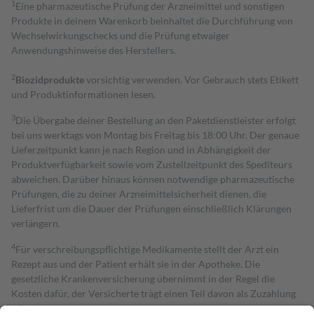
1
Eine pharmazeutische Prüfung der Arzneimittel und sonstigen
Produkte in deinem Warenkorb beinhaltet die Durchführung von
Wechselwirkungschecks und die Prüfung etwaiger
Anwendungshinweise des Herstellers.
2
Biozidprodukte
vorsichtig verwenden. Vor Gebrauch stets Etikett
und Produktinformationen lesen.
3
Die Übergabe deiner Bestellung an den Paketdienstleister erfolgt
bei uns werktags von Montag bis Freitag bis 18:00 Uhr. Der genaue
Lieferzeitpunkt kann je nach Region und in Abhängigkeit der
Produktverfügbarkeit sowie vom Zustellzeitpunkt des Spediteurs
abweichen. Darüber hinaus können notwendige pharmazeutische
Prüfungen, die zu deiner Arzneimittelsicherheit dienen, die
Lieferfrist um die Dauer der Prüfungen einschließlich Klärungen
verlängern.
4
Für verschreibungspflichtige Medikamente stellt der Arzt ein
Rezept aus und der Patient erhält sie in der Apotheke. Die
gesetzliche Krankenversicherung übernimmt in der Regel die
Kosten dafür, der Versicherte trägt einen Teil davon als Zuzahlung
mit.