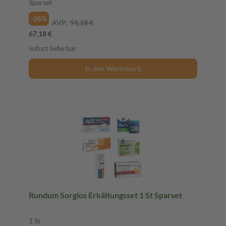
Sparset
-26%
AVP:
91,18 €
67,18 €
sofort lieferbar
In den Warenkorb
Rundum Sorglos Erkältungsset 1 St Sparset
1 St