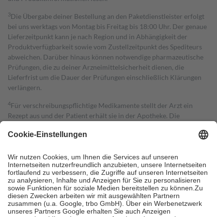
3
Die Übergabe deiner Bestellung an den Paketdienstleister erfolgt
bei uns werktags von Montag bis Freitag bis 18:00 Uhr. Der genaue
Lieferzeitpunkt kann je nach Region und in Abhängigkeit der
Produktverfügbarkeit sowie vom Zustellzeitpunkt des Spediteurs
abweichen. Darüber hinaus können notwendige pharmazeutische
Prüfungen, die zu deiner Arzneimittelsicherheit dienen, die
Lieferfrist um die Dauer der Prüfungen einschließlich Klärungen
verlängern.
4
Für verschreibungspflichtige Medikamente stellt der Arzt ein
Rezept aus und der Patient erhält sie in der Apotheke. Die
gesetzliche Krankenversicherung übernimmt in der Regel die
Kosten dafür, der Versicherte trägt einen Teil davon als Zuzahlung
mit.
Grundsätzlich leisten Mitglieder Zuzahlungen in Höhe von zehn
Prozent des Abgabepreises,
mindestens
jedoch
fünf Euro
und
höchstens zehn Euro.
Es sind jedoch nie mehr als die tatsächlichen
Kosten der Leistung zu entrichten.
Diese Regeln gelten grundsätzlich auch für Online-Apotheken.
Bei Heilmitteln und häuslicher Krankenpflege beträgt die