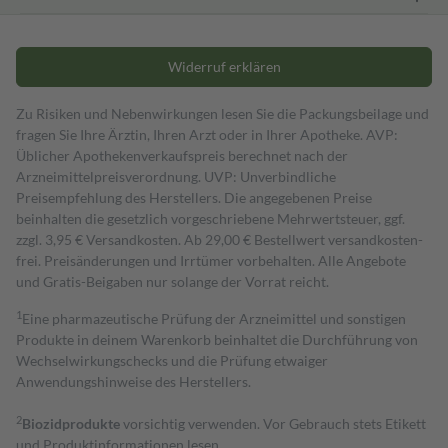
Widerruf erklären
Zu Risiken und Nebenwirkungen lesen Sie die Packungsbeilage und
fragen Sie Ihre Ärztin, Ihren Arzt oder in Ihrer Apotheke. AVP:
Üblicher Apothekenverkaufspreis berechnet nach der
Arzneimittelpreisverordnung. UVP: Unverbindliche
Preisempfehlung des Herstellers. Die angegebenen Preise
beinhalten die gesetzlich vorgeschriebene Mehrwertsteuer, ggf.
zzgl. 3,95 € Versandkosten. Ab 29,00 € Bestell­wert versand­kosten­
frei. Preisänderungen und Irrtümer vorbehalten. Alle Angebote
und Gratis-Beigaben nur solange der Vorrat reicht.
1
Eine pharmazeutische Prüfung der Arzneimittel und sonstigen
Produkte in deinem Warenkorb beinhaltet die Durchführung von
Wechselwirkungschecks und die Prüfung etwaiger
Anwendungshinweise des Herstellers.
2
Biozidprodukte
vorsichtig verwenden. Vor Gebrauch stets Etikett
und Produktinformationen lesen.