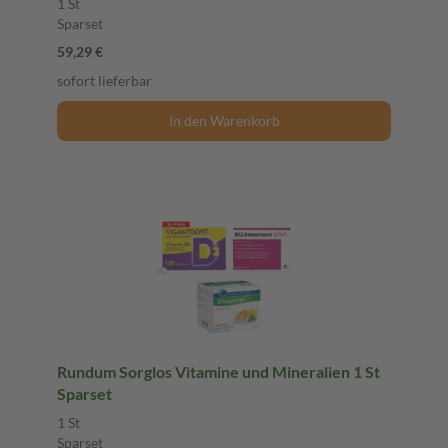
1 St
Sparset
59,29 €
sofort lieferbar
In den Warenkorb
Rundum Sorglos Vitamine und Mineralien 1 St
Sparset
1 St
Sparset