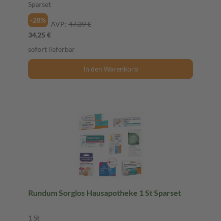
Sparset
-28%
AVP:
47,39 €
34,25 €
sofort lieferbar
In den Warenkorb
Rundum Sorglos Hausapotheke 1 St Sparset
1 St