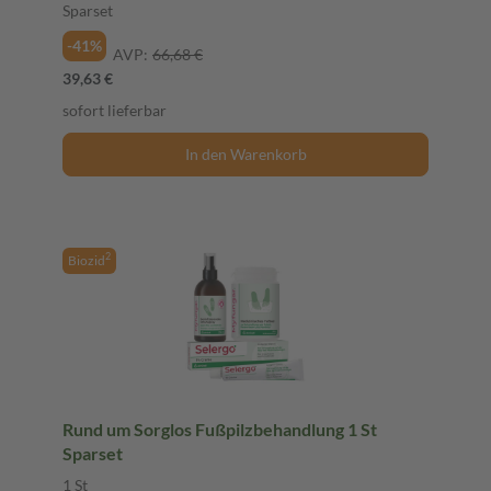
Sparset
-41%
AVP:
66,68 €
39,63 €
sofort lieferbar
In den Warenkorb
2
Biozid
Rund um Sorglos Fußpilzbehandlung 1 St
Sparset
1 St