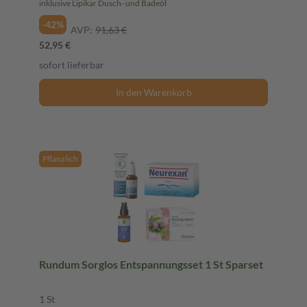
inklusive Lipikar Dusch- und Badeöl
-42%
AVP:
91,63 €
52,95 €
sofort lieferbar
In den Warenkorb
Pflanzlich
Rundum Sorglos Entspannungsset 1 St Sparset
1 St