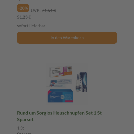
-28%
UVP:
71,64 €
51,23 €
sofort lieferbar
In den Warenkorb
Rund um Sorglos Heuschnupfen Set 1 St
Sparset
1 St
Sparset