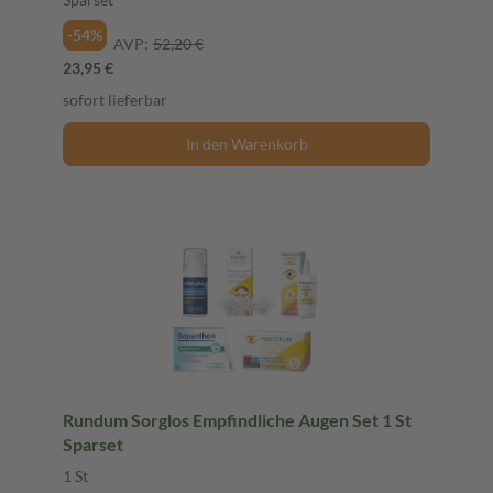
-54%
AVP:
52,20 €
23,95 €
sofort lieferbar
In den Warenkorb
Rundum Sorglos Empfindliche Augen Set 1 St
Sparset
1 St