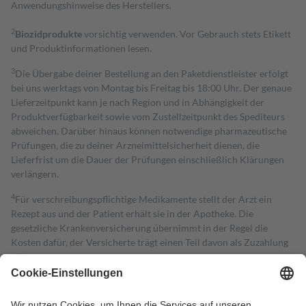
Anwendungshinweise des Herstellers.
2
Biozidprodukte
vorsichtig verwenden. Vor Gebrauch stets Etikett
und Produktinformationen lesen.
3
Die Übergabe deiner Bestellung an den Paketdienstleister erfolgt
bei uns werktags von Montag bis Freitag bis 18:00 Uhr. Der genaue
Lieferzeitpunkt kann je nach Region und in Abhängigkeit der
Produktverfügbarkeit sowie vom Zustellzeitpunkt des Spediteurs
abweichen. Darüber hinaus können notwendige pharmazeutische
Prüfungen, die zu deiner Arzneimittelsicherheit dienen, die
Lieferfrist um die Dauer der Prüfungen einschließlich Klärungen
verlängern.
4
Für verschreibungspflichtige Medikamente stellt der Arzt ein
Rezept aus und der Patient erhält sie in der Apotheke. Die
gesetzliche Krankenversicherung übernimmt in der Regel die
Kosten dafür, der Versicherte trägt einen Teil davon als Zuzahlung
mit.
Grundsätzlich leisten Mitglieder Zuzahlungen in Höhe von zehn
Prozent des Abgabepreises,
mindestens
jedoch
fünf Euro
und
höchstens zehn Euro.
Es sind jedoch nie mehr als die tatsächlichen