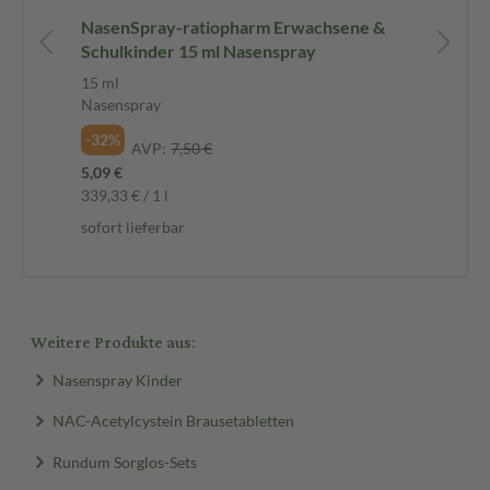
NasenSpray-ratiopharm Erwachsene &
Pa
Schulkinder 15 ml Nasenspray
Fi
15 ml
20 
Nasenspray
Tab
-32%
-3
AVP:
7,50 €
5,09 €
2,8
339,33 € / 1 l
0,1
sofort lieferbar
sof
Weitere Produkte aus:
Nasenspray Kinder
NAC-Acetylcystein Brausetabletten
Rundum Sorglos-Sets