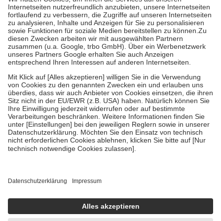
Kosten der Leistung zu entrichten.
Diese Regeln gelten grundsätzlich auch für Online-Apotheken.
Bei Heilmitteln und häuslicher Krankenpflege beträgt die
Zuzahlung zehn Prozent der Kosten sowie zehn Euro je
Verordnung.
Um das Engagement der Versicherten für ihre eigene Gesundheit zu
stärken und die besondere Stellung der Familie zu unterstützen,
fallen
keine Zuzahlungen
an bei:
• Kindern und Jugendlichen bis zum vollendeten 18. Lebensjahr
mit Ausnahme der Fahrkosten
• Untersuchungen zur Vorsorge und Früherkennung, die von der
GKV getragen werden
• empfohlenen Schutzimpfungen
• Harn- und Blutteststreifen
Wir nutzen Trusted Shops als unabhängigen Dienstleister für die
Einholung von Bewertungen. Trusted Shops hat Maßnahmen
getroffen, um sicherzustellen, dass es sich um echte Bewertungen
handelt. Mehr Informationen findest du hier:
https://help.etrusted.com/hc/de/articles/4419944605341
Einige Bilder und Inhalte wurden unter Zuhilfenahme künstlicher