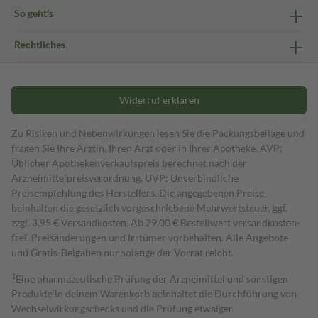
So geht's
Rechtliches
Widerruf erklären
Zu Risiken und Nebenwirkungen lesen Sie die Packungsbeilage und
fragen Sie Ihre Ärztin, Ihren Arzt oder in Ihrer Apotheke. AVP:
Üblicher Apothekenverkaufspreis berechnet nach der
Arzneimittelpreisverordnung. UVP: Unverbindliche
Preisempfehlung des Herstellers. Die angegebenen Preise
beinhalten die gesetzlich vorgeschriebene Mehrwertsteuer, ggf.
zzgl. 3,95 € Versandkosten. Ab 29,00 € Bestell­wert versand­kosten­
frei. Preisänderungen und Irrtümer vorbehalten. Alle Angebote
und Gratis-Beigaben nur solange der Vorrat reicht.
1
Eine pharmazeutische Prüfung der Arzneimittel und sonstigen
Produkte in deinem Warenkorb beinhaltet die Durchführung von
Wechselwirkungschecks und die Prüfung etwaiger