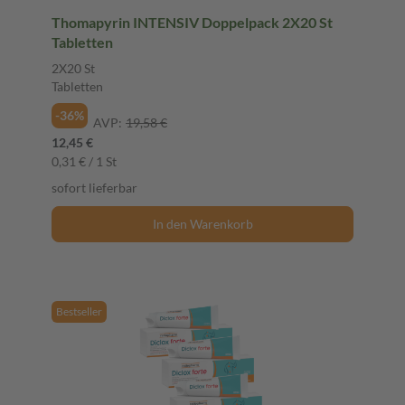
Thomapyrin INTENSIV Doppelpack 2X20 St
Tabletten
2X20 St
Tabletten
-36%
AVP:
19,58 €
12,45 €
0,31 € / 1 St
sofort lieferbar
In den Warenkorb
Bestseller