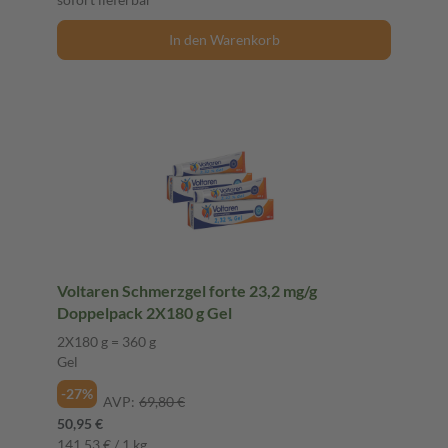
In den Warenkorb
Voltaren Schmerzgel forte 23,2 mg/g
Doppelpack 2X180 g Gel
2X180 g = 360 g
Gel
-27%
AVP:
69,80 €
50,95 €
141,53 € / 1 kg