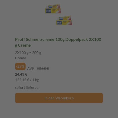
Proff Schmerzcreme 100g Doppelpack 2X100
g Creme
2X100 g = 200 g
Creme
-27%
AVP:
33,68 €
24,43 €
122,15 € / 1 kg
sofort lieferbar
In den Warenkorb