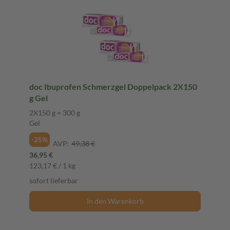
doc Ibuprofen Schmerzgel Doppelpack 2X150
g Gel
2X150 g = 300 g
Gel
-25%
AVP:
49,38 €
36,95 €
123,17 € / 1 kg
sofort lieferbar
In den Warenkorb