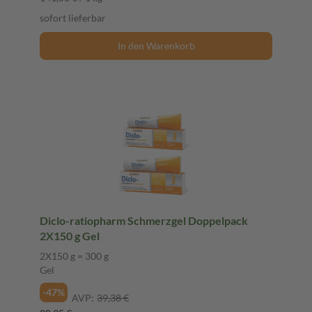
sofort lieferbar
In den Warenkorb
Diclo-ratiopharm Schmerzgel Doppelpack
2X150 g Gel
2X150 g = 300 g
Gel
-47%
AVP:
39,38 €