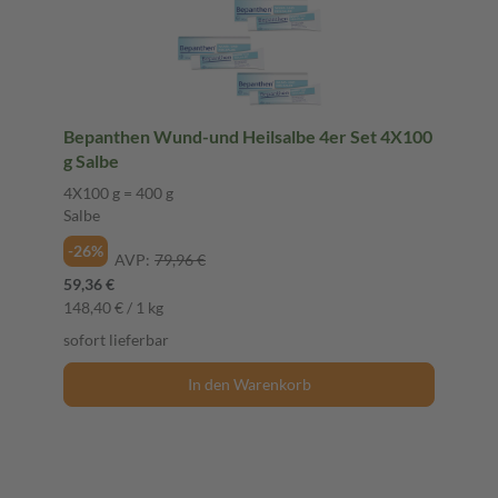
Bepanthen Wund-und Heilsalbe 4er Set 4X100
g Salbe
4X100 g = 400 g
Salbe
-26%
AVP:
79,96 €
59,36 €
148,40 € / 1 kg
sofort lieferbar
In den Warenkorb