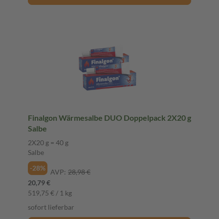
Finalgon Wärmesalbe DUO Doppelpack 2X20 g
Salbe
2X20 g = 40 g
Salbe
-28%
AVP:
28,98 €
20,79 €
519,75 € / 1 kg
sofort lieferbar