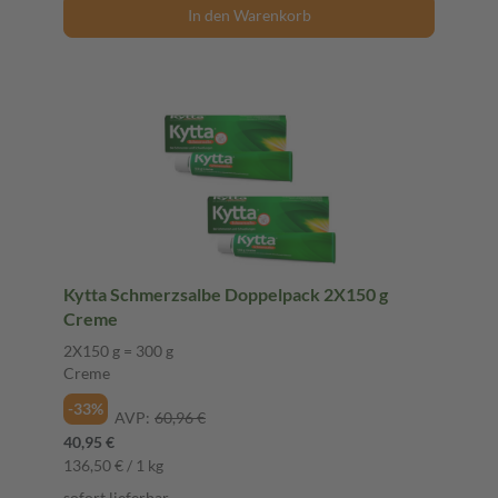
In den Warenkorb
Kytta Schmerzsalbe Doppelpack 2X150 g
Creme
2X150 g = 300 g
Creme
-33%
AVP:
60,96 €
40,95 €
136,50 € / 1 kg
sofort lieferbar