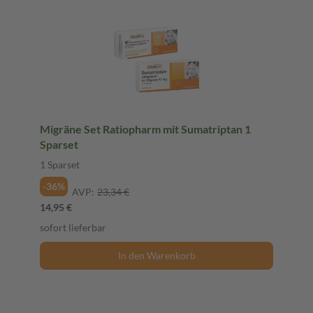
Migräne Set Ratiopharm mit Sumatriptan 1
Sparset
1 Sparset
-36%
AVP:
23,34 €
14,95 €
sofort lieferbar
In den Warenkorb