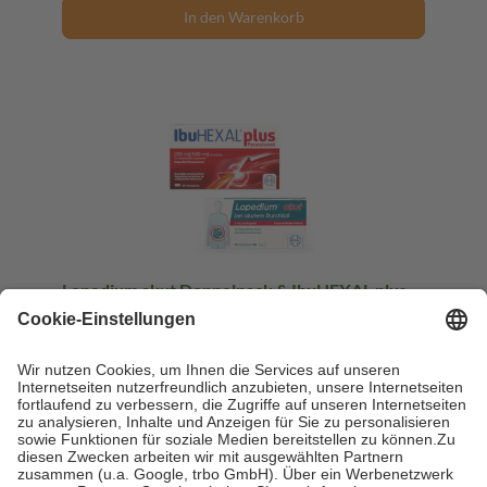
In den Warenkorb
Lopedium akut Doppelpack & IbuHEXAL plus
Paracetamol 200 mg 1 Sparset
1 Sparset
-59%
AVP:
14,23 €
5,90 €
sofort lieferbar
In den Warenkorb