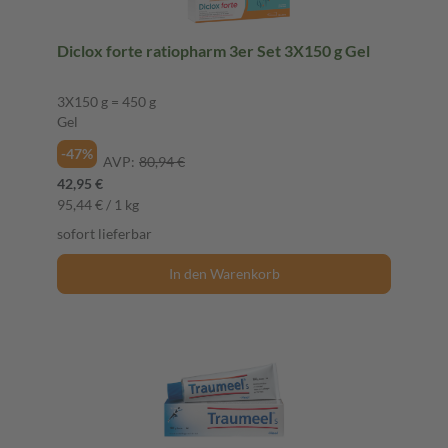
Diclox forte ratiopharm 3er Set 3X150 g Gel
3X150 g = 450 g
Gel
-47%
AVP:
80,94 €
42,95 €
95,44 € / 1 kg
sofort lieferbar
In den Warenkorb