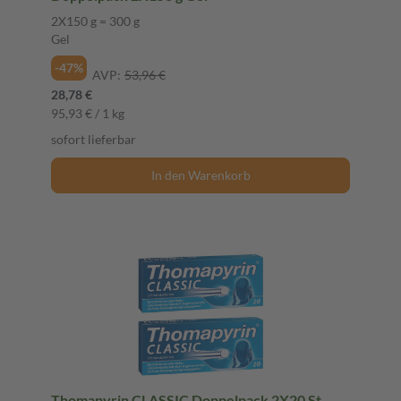
2X150 g = 300 g
Gel
-47%
AVP:
53,96 €
28,78 €
95,93 € / 1 kg
sofort lieferbar
In den Warenkorb
Thomapyrin CLASSIC Doppelpack 2X20 St