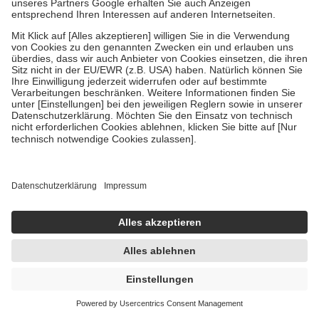
Multilind Heilsalbe Doppelpack 2X100 g Paste
2X100 g = 200 g
Paste
-32%
AVP:
65,94 €
44,78 €
223,90 € / 1 kg
sofort lieferbar