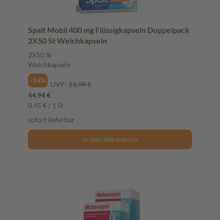
Spalt Mobil 400 mg Flüssigkapseln Doppelpack
2X50 St Weichkapseln
2X50 St
Weichkapseln
-14%
UVP:
51,98 €
44,94 €
0,45 € / 1 St
sofort lieferbar
In den Warenkorb