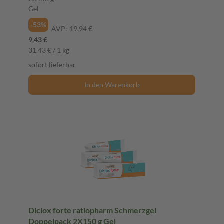
Gel
-53%
AVP:
19,94 €
9,43 €
31,43 € / 1 kg
sofort lieferbar
In den Warenkorb
Diclox forte ratiopharm Schmerzgel
Doppelpack 2X150 g Gel