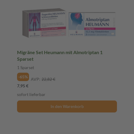
Migräne Set Heumann mit Almotriptan 1
Sparset
1 Sparset
-65%
AVP:
22,82 €
7,95 €
sofort lieferbar
In den Warenkorb