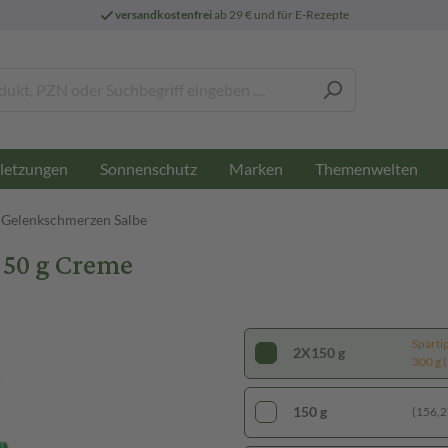
versandkostenfrei
ab 29 € und für E-Rezepte
letzungen
Sonnenschutz
Marken
Themenwelten
Gelenkschmerzen Salbe
50 g Creme
Sparti
2X150 g
300 g (
150 g
(156,27