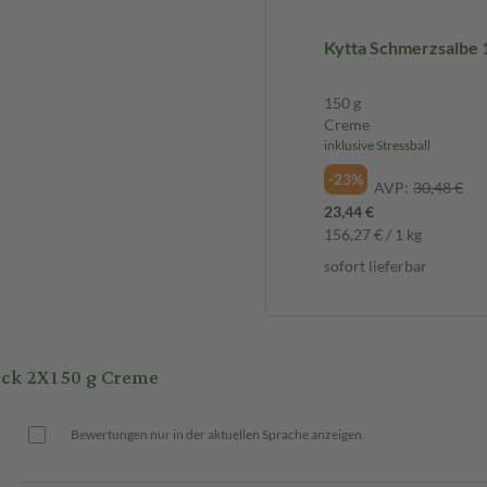
 oder aber auch bei
fallverletzungen angewendet.
Kytta Schmerzsalbe 
fördert auch die Heilung und
150 g
en?
Creme
inklusive Stressball
 die Schmerzen nachlassen
-23%
ine Besserung eintreten, halte
AVP:
30,48 €
ahren darf Kytta Schmerzsalbe
23,44 €
156,27 € / 1 kg
sofort lieferbar
ck 2X150 g Creme
Bewertungen nur in der aktuellen Sprache anzeigen.