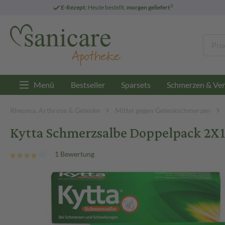
3
E-Rezept:
Heute bestellt,
morgen geliefert
Menü
Bestseller
Sparsets
Schmerzen & Ver
Rheuma, Arthrose & Gelenke
Mittel gegen Gelenkschmerzen
Kytta Schmerzsalbe
Doppelpack 2X1
1 Bewertung