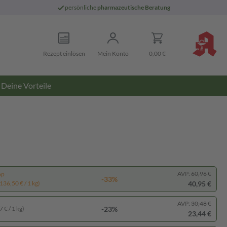
persönliche
pharmazeutische Beratung
Rezept einlösen
Mein Konto
0,00 €
Deine Vorteile
AVP:
60,96 €
pp
-33%
40,95 €
136,50 € / 1 kg)
AVP:
30,48 €
-23%
 € / 1 kg)
23,44 €