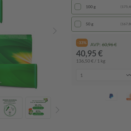
100 g
(175,40
50 g
(167,80
-33%
AVP:
60,96 €
40,95 €
136,50 € / 1 kg