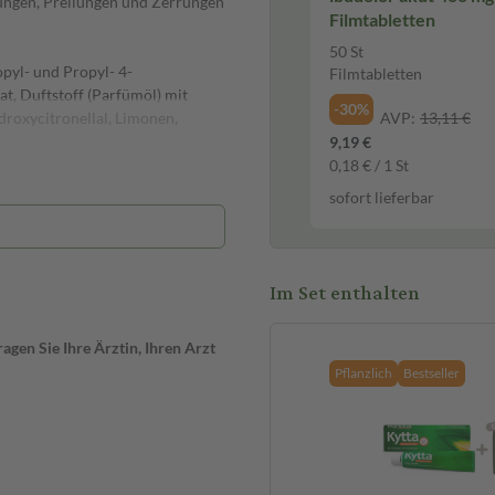
ungen, Prellungen und Zerrungen
Filmtabletten
50 St
opyl- und Propyl- 4-
Filmtabletten
t, Duftstoff (Parfümöl) mit
-30%
droxycitronellal, Limonen,
AVP:
13,11 €
9,19 €
0,18 € / 1 St
sofort lieferbar
be?
alls nicht anders angeordnet,
rperteile auf. Du kannst auch
Im Set enthalten
e bei Schmerzen und
n an, bis die Beschwerden
gen Sie Ihre Ärztin, Ihren Arzt
Pflanzlich
Bestseller
 Wirkstoff aus der
ntzündungen, Schwellungen und