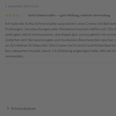
1. Dezember 2025 13:21
Kytta Schmerzsalbe
— gute Wirkung, einfache Anwendung
Ich habe die Kytta Schmerzsalbe ausprobiert, eine Creme mit Beinwe
Prellungen, Verstauchungen oder Rückenschmerzen helfen soll. Die An
auftragen, leicht einmassieren, das klappt gut, und so gehört sie sch
linderten sich Verspannungen und muskuläre Beschwerden spürbar, d
an. Ein kleiner Kritikpunkt: Die Creme riecht leicht und hinterlässt 
kurz abwarten musste, bevor ich Kleidung angezogen habe. Würde ich
verwenden.
Schmerzbalsam