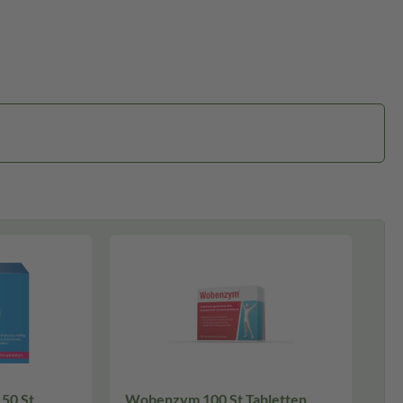
 50 St
Wobenzym 100 St Tabletten