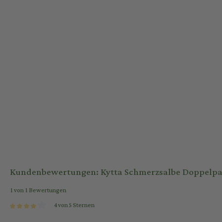
Schmerzen
, zum Beispiel akuten Muskelschmerzen im Rückenbereich
Verstauchungen, Zerrungen oder bei Prellungen nach Sport- oder Un
Kytta Schmerzsalbe
wirkt daher nicht nur schmerzlindernd, sondern 
verschafft nachhaltig Linderung.
Wie lange darf man die Kytta Schmerzsalbe anwend
Sofern dein Arzt es nicht anderes empfiehlt, wende die Salbe an, bis
beziehungsweise die Schwellungen abklingen. Sollte nach 3-4 Tagen ke
trotzdem bitte Rücksprache mit deinem Arzt. Bei Kindern von 3-12 J
nicht länger als eine Woche angewendet werden.
Kundenbewertungen:
Kytta Schmerzsalbe
Doppelpa
1 von 1 Bewertungen
4 von 5 Sternen