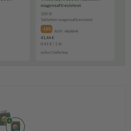
magensaftresistent
100 St
Tabletten magensaftresistent
-18%
AVP:
50,50 €
41,44 €
0,41 € / 1 St
sofort lieferbar