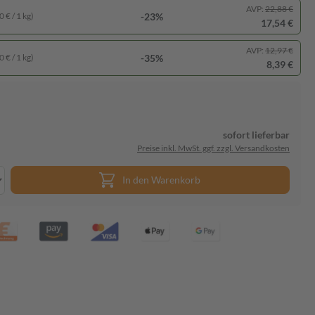
AVP:
22,88 €
-23%
 € / 1 kg)
17,54 €
AVP:
12,97 €
-35%
 € / 1 kg)
8,39 €
sofort lieferbar
Preise inkl. MwSt. ggf. zzgl. Versandkosten
In den Warenkorb