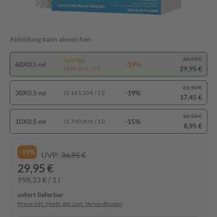
Abbildung kann abweichen
36,95 €
Spartipp
60X0.5 ml
-19%
29,95 €
(998,33 € / 1 l)
21,50 €
30X0.5 ml
-19%
(1.163,33 € / 1 l)
17,45 €
10,50 €
10X0.5 ml
-15%
(1.790,00 € / 1 l)
8,95 €
-19%
UVP:
36,95 €
29,95 €
998,33 € / 1 l
sofort lieferbar
Preise inkl. MwSt. ggf. zzgl. Versandkosten