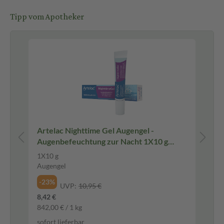
Tipp vom Apotheker
für
Artelac Nighttime Gel Augengel -
Ar
Augenbefeuchtung zur Nacht 1X10 g
tr
Augengel
1X10 g
10
Augengel
Au
-23%
-2
UVP:
10,95 €
8,42 €
14,
842,00 € / 1 kg
1.4
sofort lieferbar
sof