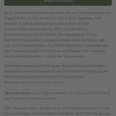
Widerruf erklären
Zu Risiken und Nebenwirkungen lesen Sie die Packungsbeilage und
fragen Sie Ihre Ärztin, Ihren Arzt oder in Ihrer Apotheke. AVP:
Üblicher Apothekenverkaufspreis berechnet nach der
Arzneimittelpreisverordnung. UVP: Unverbindliche
Preisempfehlung des Herstellers. Die angegebenen Preise
beinhalten die gesetzlich vorgeschriebene Mehrwertsteuer, ggf.
zzgl. 3,95 € Versandkosten. Ab 29,00 € Bestell­wert versand­kosten­
frei. Preisänderungen und Irrtümer vorbehalten. Alle Angebote
und Gratis-Beigaben nur solange der Vorrat reicht.
1
Eine pharmazeutische Prüfung der Arzneimittel und sonstigen
Produkte in deinem Warenkorb beinhaltet die Durchführung von
Wechselwirkungschecks und die Prüfung etwaiger
Anwendungshinweise des Herstellers.
2
Biozidprodukte
vorsichtig verwenden. Vor Gebrauch stets Etikett
und Produktinformationen lesen.
3
Die Übergabe deiner Bestellung an den Paketdienstleister erfolgt
bei uns werktags von Montag bis Freitag bis 18:00 Uhr. Der genaue