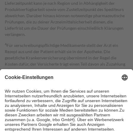
Lieferzeitpunkt kann je nach Region und in Abhängigkeit der
Produktverfügbarkeit sowie vom Zustellzeitpunkt des Spediteurs
abweichen. Darüber hinaus können notwendige pharmazeutische
Prüfungen, die zu deiner Arzneimittelsicherheit dienen, die
Lieferfrist um die Dauer der Prüfungen einschließlich Klärungen
verlängern.
4
Für verschreibungspflichtige Medikamente stellt der Arzt ein
Rezept aus und der Patient erhält sie in der Apotheke. Die
gesetzliche Krankenversicherung übernimmt in der Regel die
Kosten dafür, der Versicherte trägt einen Teil davon als Zuzahlung
mit.
Grundsätzlich leisten Mitglieder Zuzahlungen in Höhe von zehn
Prozent des Abgabepreises,
mindestens
jedoch
fünf Euro
und
höchstens zehn Euro.
Es sind jedoch nie mehr als die tatsächlichen
Kosten der Leistung zu entrichten.
Diese Regeln gelten grundsätzlich auch für Online-Apotheken.
Bei Heilmitteln und häuslicher Krankenpflege beträgt die
Zuzahlung zehn Prozent der Kosten sowie zehn Euro je
Verordnung.
Um das Engagement der Versicherten für ihre eigene Gesundheit zu
stärken und die besondere Stellung der Familie zu unterstützen,