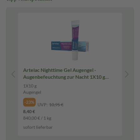
ür
Artelac Nighttime Gel Augengel -
Ar
en
Augenbefeuchtung zur Nacht 1X10 g
tr
Augengel
1X10 g
10
Augengel
Au
-23%
-1
UVP:
10,95 €
8,40 €
8,8
840,00 € / 1 kg
1.7
sofort lieferbar
sof