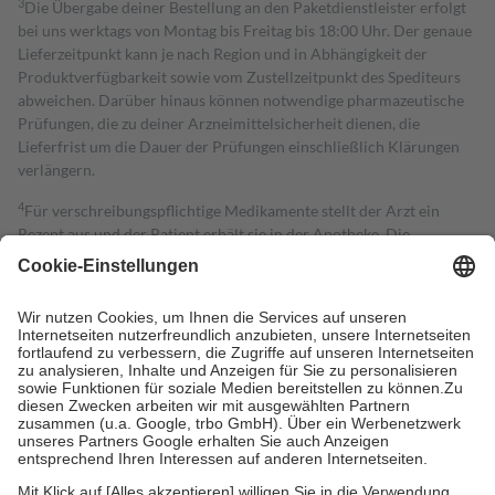
3
Die Übergabe deiner Bestellung an den Paketdienstleister erfolgt
bei uns werktags von Montag bis Freitag bis 18:00 Uhr. Der genaue
Lieferzeitpunkt kann je nach Region und in Abhängigkeit der
Produktverfügbarkeit sowie vom Zustellzeitpunkt des Spediteurs
abweichen. Darüber hinaus können notwendige pharmazeutische
Prüfungen, die zu deiner Arzneimittelsicherheit dienen, die
Lieferfrist um die Dauer der Prüfungen einschließlich Klärungen
verlängern.
4
Für verschreibungspflichtige Medikamente stellt der Arzt ein
Rezept aus und der Patient erhält sie in der Apotheke. Die
gesetzliche Krankenversicherung übernimmt in der Regel die
Kosten dafür, der Versicherte trägt einen Teil davon als Zuzahlung
mit.
Grundsätzlich leisten Mitglieder Zuzahlungen in Höhe von zehn
Prozent des Abgabepreises,
mindestens
jedoch
fünf Euro
und
höchstens zehn Euro.
Es sind jedoch nie mehr als die tatsächlichen
Kosten der Leistung zu entrichten.
Diese Regeln gelten grundsätzlich auch für Online-Apotheken.
Bei Heilmitteln und häuslicher Krankenpflege beträgt die
Zuzahlung zehn Prozent der Kosten sowie zehn Euro je
Verordnung.