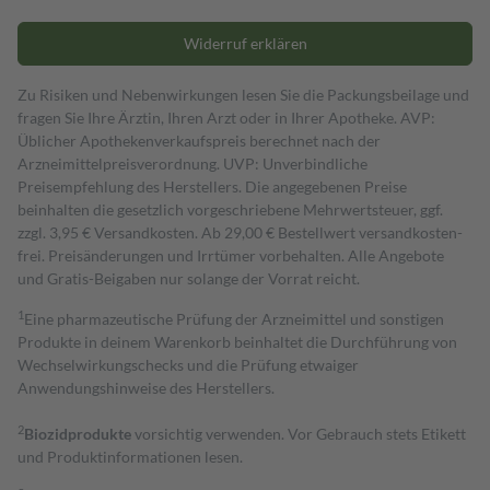
Widerruf erklären
Zu Risiken und Nebenwirkungen lesen Sie die Packungsbeilage und
fragen Sie Ihre Ärztin, Ihren Arzt oder in Ihrer Apotheke. AVP:
Üblicher Apothekenverkaufspreis berechnet nach der
Arzneimittelpreisverordnung. UVP: Unverbindliche
Preisempfehlung des Herstellers. Die angegebenen Preise
beinhalten die gesetzlich vorgeschriebene Mehrwertsteuer, ggf.
zzgl. 3,95 € Versandkosten. Ab 29,00 € Bestell­wert versand­kosten­
frei. Preisänderungen und Irrtümer vorbehalten. Alle Angebote
und Gratis-Beigaben nur solange der Vorrat reicht.
1
Eine pharmazeutische Prüfung der Arzneimittel und sonstigen
Produkte in deinem Warenkorb beinhaltet die Durchführung von
Wechselwirkungschecks und die Prüfung etwaiger
Anwendungshinweise des Herstellers.
2
Biozidprodukte
vorsichtig verwenden. Vor Gebrauch stets Etikett
und Produktinformationen lesen.